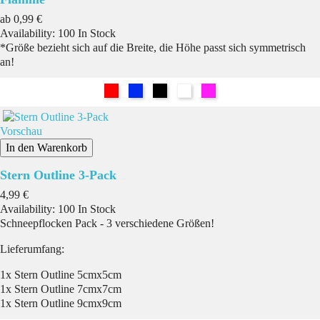
Preis
ab
0,99 €
Availability:
100 In Stock
*Größe bezieht sich auf die Breite, die Höhe passt sich symmetrisch
an!
Rot
Blau
Schwarz
Weiß
Pink
Vorschau
In den Warenkorb
Stern Outline 3-Pack
Preis
4,99 €
Availability:
100 In Stock
Schneepflocken Pack - 3 verschiedene Größen!
Lieferumfang:
1x Stern Outline 5cmx5cm
1x Stern Outline 7cmx7cm
1x Stern Outline 9cmx9cm