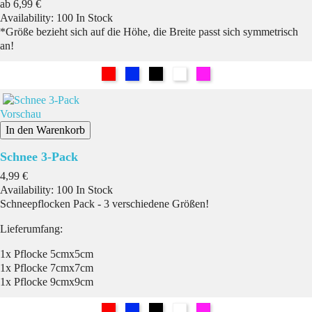
Preis
ab
6,99 €
Availability:
100 In Stock
*Größe bezieht sich auf die Höhe, die Breite passt sich symmetrisch
an!
Rot
Blau
Schwarz
Weiß
Pink
Vorschau
In den Warenkorb
Schnee 3-Pack
Preis
4,99 €
Availability:
100 In Stock
Schneepflocken Pack - 3 verschiedene Größen!
Lieferumfang:
1x Pflocke 5cmx5cm
1x Pflocke 7cmx7cm
1x Pflocke 9cmx9cm
Rot
Blau
Schwarz
Weiß
Pink