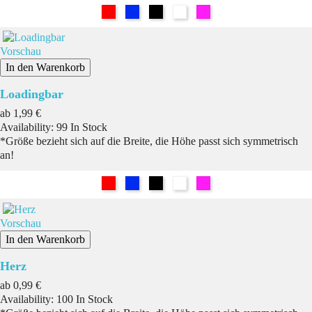
Rot
Blau
Schwarz
Weiß
Pink
Vorschau
In den Warenkorb
Loadingbar
Preis
ab
1,99 €
Availability:
99 In Stock
*Größe bezieht sich auf die Breite, die Höhe passt sich symmetrisch
an!
Rot
Blau
Schwarz
Weiß
Pink
Vorschau
In den Warenkorb
Herz
Preis
ab
0,99 €
Availability:
100 In Stock