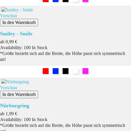
Vorschau
In den Warenkorb
Smiley - Smile
Preis
ab
0,99 €
Availability:
100 In Stock
*Größe bezieht sich auf die Breite, die Höhe passt sich symmetrisch
an!
Rot
Blau
Schwarz
Weiß
Pink
Vorschau
In den Warenkorb
Nürburgring
Preis
ab
1,99 €
Availability:
100 In Stock
*Größe bezieht sich auf die Breite, die Höhe passt sich symmetrisch