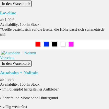
In den Warenkorb
Loveline
Preis
ab
1,99 €
Availability:
100 In Stock
*Größe bezieht sich auf die Breite, die Höhe passt sich symmetrisch
an!
Rot
Blau
Schwarz
Weiß
Pink
Vorschau
In den Warenkorb
Autobahn + Nolimit
Preis
ab
4,99 €
Availability:
100 In Stock
• im Folienplot hergestellter Aufkleber
• Schrift und Motiv ohne Hintergrund
• völlig wetterfest