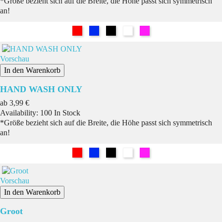
*Größe bezieht sich auf die Breite, die Höhe passt sich symmetrisch
an!
Rot
Blau
Schwarz
Weiß
Pink
Vorschau
In den Warenkorb
HAND WASH ONLY
Preis
ab
3,99 €
Availability:
100 In Stock
*Größe bezieht sich auf die Breite, die Höhe passt sich symmetrisch
an!
Rot
Blau
Schwarz
Weiß
Pink
Vorschau
In den Warenkorb
Groot