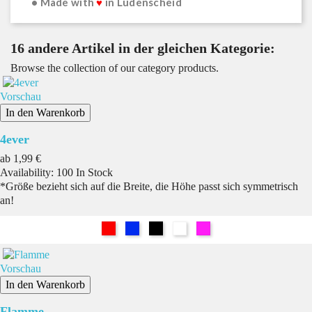
• Made with
♥
in Lüdenscheid
16 andere Artikel in der gleichen Kategorie:
Browse the collection of our category products.
Vorschau
In den Warenkorb
4ever
Preis
ab
1,99 €
Availability:
100 In Stock
*Größe bezieht sich auf die Breite, die Höhe passt sich symmetrisch
an!
Rot
Blau
Schwarz
Weiß
Pink
Vorschau
In den Warenkorb
Flamme