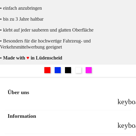
• einfach anzubringen
• bis zu 3 Jahre haltbar
• klebt auf jeder sauberen und glatten Oberfläche
• Besonders für die hochwertige Fahrzeug- und
Verkehrsmittelwerbung geeignet
• Made with
♥
in Lüdenscheid
Rot
Blau
Schwarz
Weiß
Pink
Über uns
keybo
Information
keybo