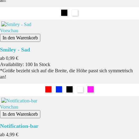
an!
Schwarz
Weiß
Vorschau
In den Warenkorb
Smiley - Sad
Preis
ab
0,99 €
Availability:
100 In Stock
*Größe bezieht sich auf die Breite, die Höhe passt sich symmetrisch
an!
Rot
Blau
Schwarz
Weiß
Pink
Vorschau
In den Warenkorb
Notification-bar
Preis
ab
4,99 €