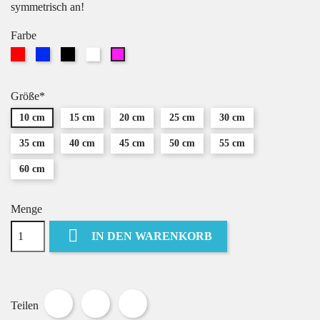
symmetrisch an!
Farbe
Rot
Blau
Schwarz
Weiß
Pink
Größe*
10 cm
15 cm
20 cm
25 cm
30 cm
35 cm
40 cm
45 cm
50 cm
55 cm
60 cm
Menge

IN DEN WARENKORB
Teilen
Tweet
Pinterest
Teilen