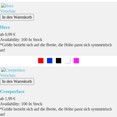
Vorschau
In den Warenkorb
Herz
Preis
ab
0,99 €
Availability:
100 In Stock
*Größe bezieht sich auf die Breite, die Höhe passt sich symmetrisch
an!
Rot
Blau
Schwarz
Weiß
Pink
Vorschau
In den Warenkorb
Creeperface
Preis
ab
1,99 €
Availability:
100 In Stock
*Größe bezieht sich auf die Breite, die Höhe passt sich symmetrisch
an!