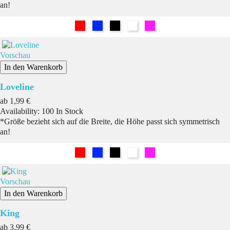
an!
Rot
Blau
Schwarz
Weiß
Pink
Vorschau
In den Warenkorb
Loveline
Preis
ab
1,99 €
Availability:
100 In Stock
*Größe bezieht sich auf die Breite, die Höhe passt sich symmetrisch
an!
Rot
Blau
Schwarz
Weiß
Pink
Vorschau
In den Warenkorb
King
Preis
ab
3,99 €