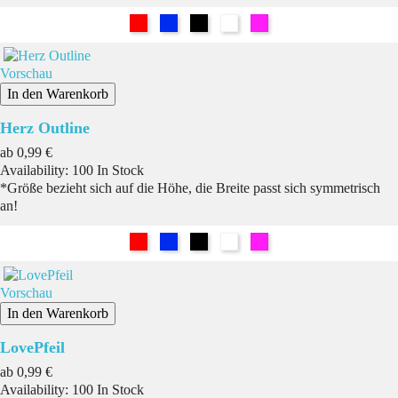
Rot
Blau
Schwarz
Weiß
Pink
Vorschau
In den Warenkorb
Herz Outline
Preis
ab
0,99 €
Availability:
100 In Stock
*Größe bezieht sich auf die Höhe, die Breite passt sich symmetrisch
an!
Rot
Blau
Schwarz
Weiß
Pink
Vorschau
In den Warenkorb
LovePfeil
Preis
ab
0,99 €
Availability:
100 In Stock