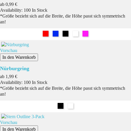
Preis
ab
0,99 €
Availability:
100 In Stock
*Größe bezieht sich auf die Breite, die Höhe passt sich symmetrisch
an!
Rot
Blau
Schwarz
Weiß
Pink
Vorschau
In den Warenkorb
Nürburgring
Preis
ab
1,99 €
Availability:
100 In Stock
*Größe bezieht sich auf die Breite, die Höhe passt sich symmetrisch
an!
Schwarz
Weiß
Vorschau
In den Warenkorb