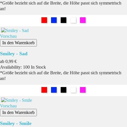
*Größe bezieht sich auf die Breite, die Höhe passt sich symmetrisch
an!
Rot
Blau
Schwarz
Weiß
Pink
Vorschau
In den Warenkorb
Smiley - Sad
Preis
ab
0,99 €
Availability:
100 In Stock
*Größe bezieht sich auf die Breite, die Höhe passt sich symmetrisch
an!
Rot
Blau
Schwarz
Weiß
Pink
Vorschau
In den Warenkorb
Smiley - Smile