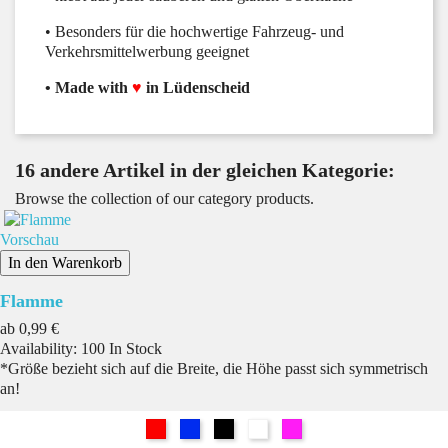
• Besonders für die hochwertige Fahrzeug- und
Verkehrsmittelwerbung geeignet
• Made with
♥
in Lüdenscheid
16 andere Artikel in der gleichen Kategorie:
Browse the collection of our category products.
Vorschau
In den Warenkorb
Flamme
Preis
ab
0,99 €
Availability:
100 In Stock
*Größe bezieht sich auf die Breite, die Höhe passt sich symmetrisch
an!
Rot
Blau
Schwarz
Weiß
Pink