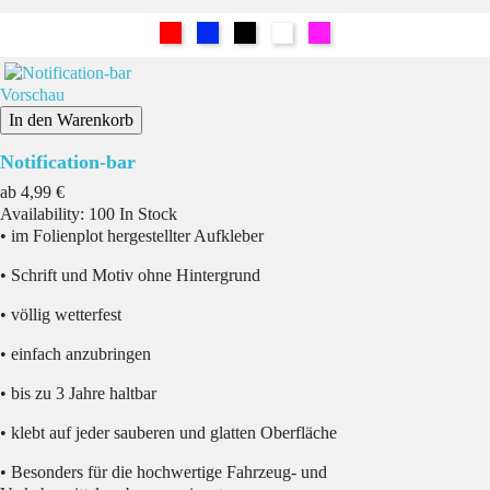
Rot
Blau
Schwarz
Weiß
Pink
Vorschau
In den Warenkorb
Notification-bar
Preis
ab
4,99 €
Availability:
100 In Stock
• im Folienplot hergestellter Aufkleber
• Schrift und Motiv ohne Hintergrund
• völlig wetterfest
• einfach anzubringen
• bis zu 3 Jahre haltbar
• klebt auf jeder sauberen und glatten Oberfläche
• Besonders für die hochwertige Fahrzeug- und