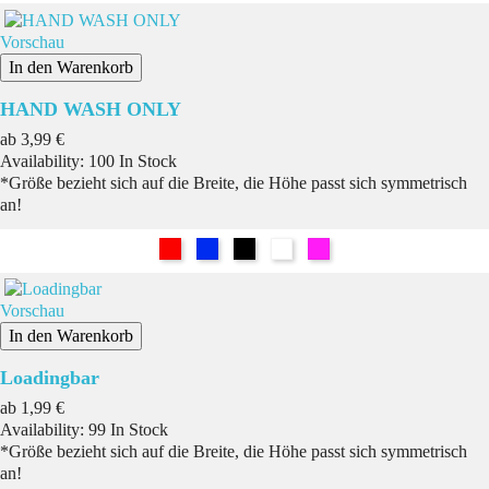
Vorschau
In den Warenkorb
HAND WASH ONLY
Preis
ab
3,99 €
Availability:
100 In Stock
*Größe bezieht sich auf die Breite, die Höhe passt sich symmetrisch
an!
Rot
Blau
Schwarz
Weiß
Pink
Vorschau
In den Warenkorb
Loadingbar
Preis
ab
1,99 €
Availability:
99 In Stock
*Größe bezieht sich auf die Breite, die Höhe passt sich symmetrisch
an!