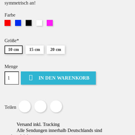
symmetrisch an!
Farbe
Rot
Blau
Weiß
Pink
Schwarz
Größe*
10 cm
15 cm
20 cm
Menge

IN DEN WARENKORB
Teilen
Tweet
Pinterest
Teilen
Versand inkl. Tracking
Alle Sendungen innerhalb Deutschlands sind