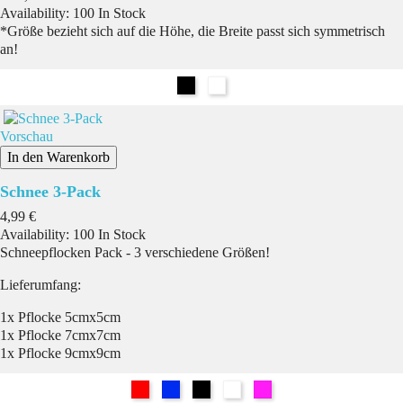
Availability:
100 In Stock
*Größe bezieht sich auf die Höhe, die Breite passt sich symmetrisch
an!
Schwarz
Weiß
Vorschau
In den Warenkorb
Schnee 3-Pack
Preis
4,99 €
Availability:
100 In Stock
Schneepflocken Pack - 3 verschiedene Größen!
Lieferumfang:
1x Pflocke 5cmx5cm
1x Pflocke 7cmx7cm
1x Pflocke 9cmx9cm
Rot
Blau
Schwarz
Weiß
Pink