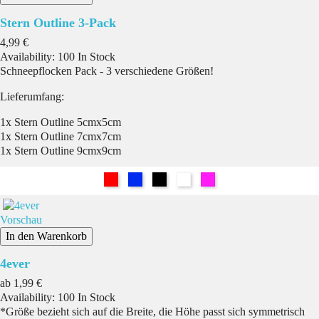
Stern Outline 3-Pack
Preis
4,99 €
Availability:
100 In Stock
Schneepflocken Pack - 3 verschiedene Größen!
Lieferumfang:
1x Stern Outline 5cmx5cm
1x Stern Outline 7cmx7cm
1x Stern Outline 9cmx9cm
Rot
Blau
Schwarz
Weiß
Pink
Vorschau
In den Warenkorb
4ever
Preis
ab
1,99 €
Availability:
100 In Stock
*Größe bezieht sich auf die Breite, die Höhe passt sich symmetrisch