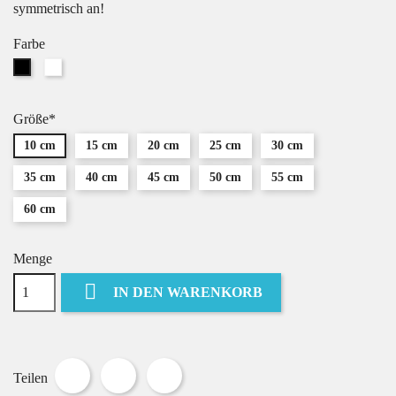
symmetrisch an!
Farbe
Weiß
Schwarz
Größe*
10 cm
15 cm
20 cm
25 cm
30 cm
35 cm
40 cm
45 cm
50 cm
55 cm
60 cm
Menge

IN DEN WARENKORB
Teilen
Tweet
Pinterest
Teilen