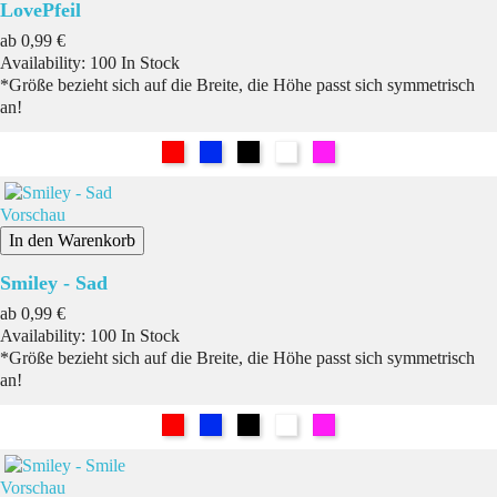
LovePfeil
Preis
ab
0,99 €
Availability:
100 In Stock
*Größe bezieht sich auf die Breite, die Höhe passt sich symmetrisch
an!
Rot
Blau
Schwarz
Weiß
Pink
Vorschau
In den Warenkorb
Smiley - Sad
Preis
ab
0,99 €
Availability:
100 In Stock
*Größe bezieht sich auf die Breite, die Höhe passt sich symmetrisch
an!
Rot
Blau
Schwarz
Weiß
Pink
Vorschau