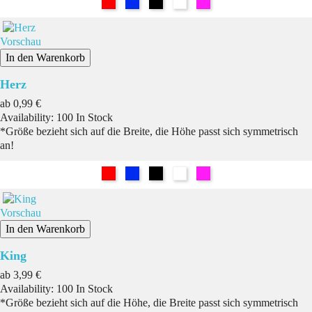
Rot
Blau
Schwarz
Weiß
Pink
Vorschau
In den Warenkorb
Herz
Preis
ab
0,99 €
Availability:
100 In Stock
*Größe bezieht sich auf die Breite, die Höhe passt sich symmetrisch
an!
Rot
Blau
Schwarz
Weiß
Pink
Vorschau
In den Warenkorb
King
Preis
ab
3,99 €
Availability:
100 In Stock
*Größe bezieht sich auf die Höhe, die Breite passt sich symmetrisch