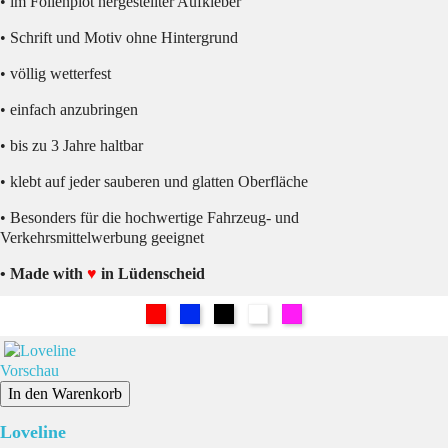
• im Folienplot hergestellter Aufkleber
• Schrift und Motiv ohne Hintergrund
• völlig wetterfest
• einfach anzubringen
• bis zu 3 Jahre haltbar
• klebt auf jeder sauberen und glatten Oberfläche
• Besonders für die hochwertige Fahrzeug- und
Verkehrsmittelwerbung geeignet
• Made with
♥
in Lüdenscheid
Rot
Blau
Schwarz
Weiß
Pink
Vorschau
In den Warenkorb
Loveline