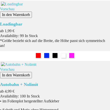
Vorschau
In den Warenkorb
Loadingbar
Preis
ab
1,99 €
Availability:
99 In Stock
*Größe bezieht sich auf die Breite, die Höhe passt sich symmetrisch
an!
Rot
Blau
Schwarz
Weiß
Pink
Vorschau
In den Warenkorb
Autobahn + Nolimit
Preis
ab
4,99 €
Availability:
100 In Stock
• im Folienplot hergestellter Aufkleber
• Schrift und Motiv ohne Hintergrund