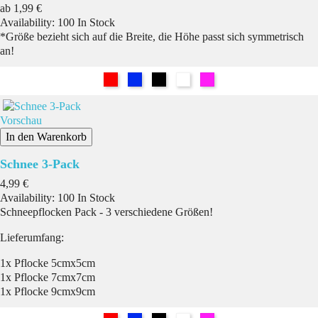
Preis
ab
1,99 €
Availability:
100 In Stock
*Größe bezieht sich auf die Breite, die Höhe passt sich symmetrisch
an!
Rot
Blau
Schwarz
Weiß
Pink
Vorschau
In den Warenkorb
Schnee 3-Pack
Preis
4,99 €
Availability:
100 In Stock
Schneepflocken Pack - 3 verschiedene Größen!
Lieferumfang:
1x Pflocke 5cmx5cm
1x Pflocke 7cmx7cm
1x Pflocke 9cmx9cm