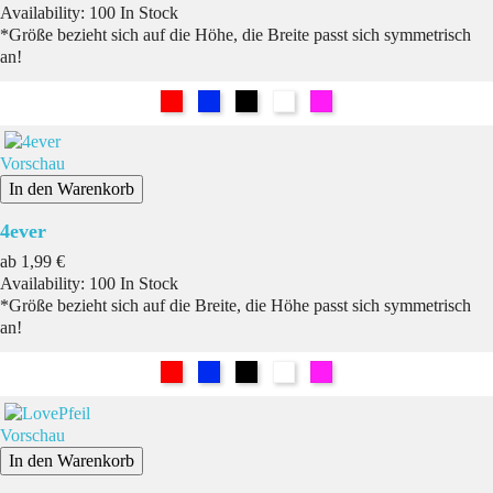
Availability:
100 In Stock
*Größe bezieht sich auf die Höhe, die Breite passt sich symmetrisch
an!
Rot
Blau
Schwarz
Weiß
Pink
Vorschau
In den Warenkorb
4ever
Preis
ab
1,99 €
Availability:
100 In Stock
*Größe bezieht sich auf die Breite, die Höhe passt sich symmetrisch
an!
Rot
Blau
Schwarz
Weiß
Pink
Vorschau
In den Warenkorb