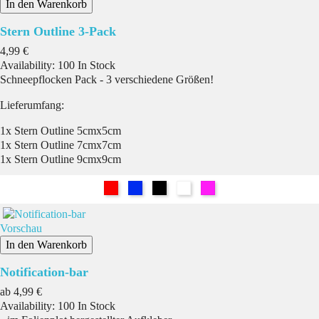
In den Warenkorb
Stern Outline 3-Pack
Preis
4,99 €
Availability:
100 In Stock
Schneepflocken Pack - 3 verschiedene Größen!
Lieferumfang:
1x Stern Outline 5cmx5cm
1x Stern Outline 7cmx7cm
1x Stern Outline 9cmx9cm
Rot
Blau
Schwarz
Weiß
Pink
Vorschau
In den Warenkorb
Notification-bar
Preis
ab
4,99 €
Availability:
100 In Stock