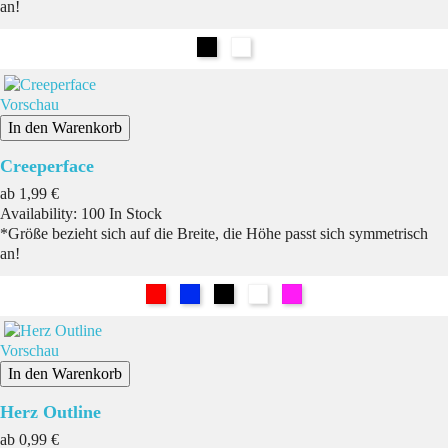
an!
Schwarz
Weiß
Vorschau
In den Warenkorb
Creeperface
Preis
ab
1,99 €
Availability:
100 In Stock
*Größe bezieht sich auf die Breite, die Höhe passt sich symmetrisch
an!
Rot
Blau
Schwarz
Weiß
Pink
Vorschau
In den Warenkorb
Herz Outline
Preis
ab
0,99 €