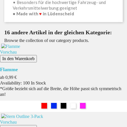
• Besonders für die hochwertige Fahrzeug- und
Verkehrsmittelwerbung geeignet
• Made with
♥
in Lüdenscheid
16 andere Artikel in der gleichen Kategorie:
Browse the collection of our category products.
Vorschau
In den Warenkorb
Flamme
Preis
ab
0,99 €
Availability:
100 In Stock
*Größe bezieht sich auf die Breite, die Höhe passt sich symmetrisch
an!
Rot
Blau
Schwarz
Weiß
Pink
Vorschau