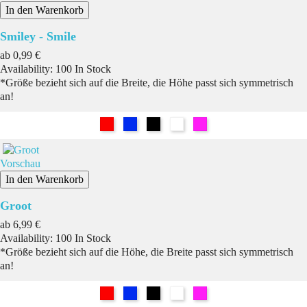
In den Warenkorb
Smiley - Smile
Preis
ab
0,99 €
Availability:
100 In Stock
*Größe bezieht sich auf die Breite, die Höhe passt sich symmetrisch
an!
Rot
Blau
Schwarz
Weiß
Pink
Vorschau
In den Warenkorb
Groot
Preis
ab
6,99 €
Availability:
100 In Stock
*Größe bezieht sich auf die Höhe, die Breite passt sich symmetrisch
an!
Rot
Blau
Schwarz
Weiß
Pink