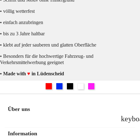
• völlig wetterfest
• einfach anzubringen
• bis zu 3 Jahre haltbar
• klebt auf jeder sauberen und glatten Oberfläche
• Besonders für die hochwertige Fahrzeug- und
Verkehrsmittelwerbung geeignet
• Made with
♥
in Lüdenscheid
Rot
Blau
Schwarz
Weiß
Pink
Über uns
keybo
Information