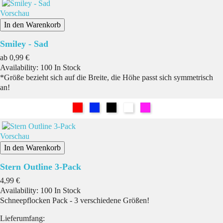
Vorschau
In den Warenkorb
Smiley - Sad
Preis
ab
0,99 €
Availability:
100 In Stock
*Größe bezieht sich auf die Breite, die Höhe passt sich symmetrisch
an!
Rot
Blau
Schwarz
Weiß
Pink
Vorschau
In den Warenkorb
Stern Outline 3-Pack
Preis
4,99 €
Availability:
100 In Stock
Schneepflocken Pack - 3 verschiedene Größen!
Lieferumfang: