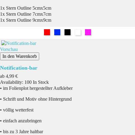
1x Stern Outline 5cmx5cm
1x Stern Outline 7cmx7cm
1x Stern Outline 9cmx9cm
Rot
Blau
Schwarz
Weiß
Pink
Vorschau
In den Warenkorb
Notification-bar
Preis
ab
4,99 €
Availability:
100 In Stock
• im Folienplot hergestellter Aufkleber
• Schrift und Motiv ohne Hintergrund
• völlig wetterfest
• einfach anzubringen
• bis zu 3 Jahre haltbar