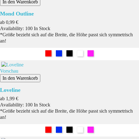
In den Warenkorb
Mond Outline
Preis
ab
0,99 €
Availability:
100 In Stock
*Größe bezieht sich auf die Breite, die Höhe passt sich symmetrisch
an!
Rot
Blau
Schwarz
Weiß
Pink
Vorschau
In den Warenkorb
Loveline
Preis
ab
1,99 €
Availability:
100 In Stock
*Größe bezieht sich auf die Breite, die Höhe passt sich symmetrisch
an!
Rot
Blau
Schwarz
Weiß
Pink