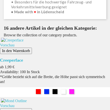
• Besonders für die hochwertige Fahrzeug- und
Verkehrsmittelwerbung geeignet
• Made with
♥
in Lüdenscheid
16 andere Artikel in der gleichen Kategorie:
Browse the collection of our category products.
Vorschau
In den Warenkorb
Creeperface
Preis
ab
1,99 €
Availability:
100 In Stock
*Größe bezieht sich auf die Breite, die Höhe passt sich symmetrisch
an!
Rot
Blau
Schwarz
Weiß
Pink
Vorschau