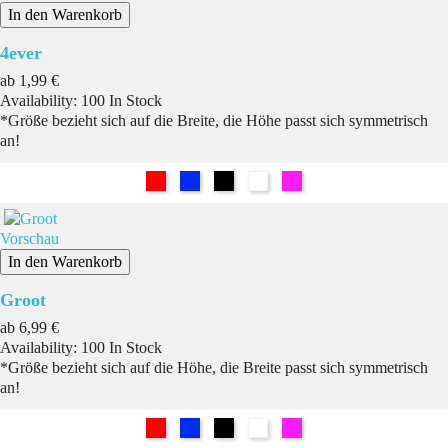
In den Warenkorb
4ever
Preis
ab
1,99 €
Availability:
100 In Stock
*Größe bezieht sich auf die Breite, die Höhe passt sich symmetrisch
an!
Rot
Blau
Schwarz
Weiß
Pink
Vorschau
In den Warenkorb
Groot
Preis
ab
6,99 €
Availability:
100 In Stock
*Größe bezieht sich auf die Höhe, die Breite passt sich symmetrisch
an!
Rot
Blau
Schwarz
Weiß
Pink