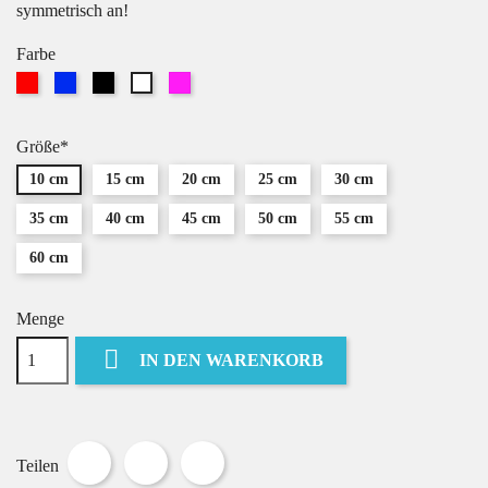
symmetrisch an!
Farbe
Rot
Blau
Schwarz
Pink
Weiß
Größe*
10 cm
15 cm
20 cm
25 cm
30 cm
35 cm
40 cm
45 cm
50 cm
55 cm
60 cm
Menge

IN DEN WARENKORB
Teilen
Tweet
Pinterest
Teilen