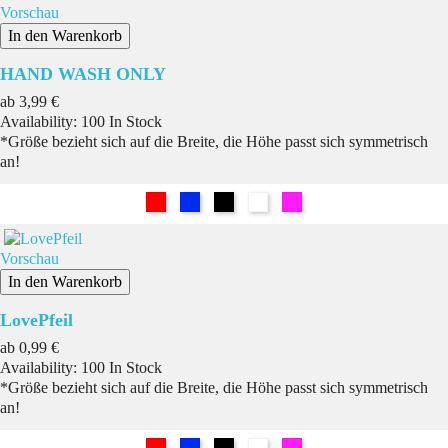
Vorschau
In den Warenkorb
HAND WASH ONLY
Preis
ab
3,99 €
Availability:
100 In Stock
*Größe bezieht sich auf die Breite, die Höhe passt sich symmetrisch
an!
Rot
Blau
Schwarz
Weiß
Pink
Vorschau
In den Warenkorb
LovePfeil
Preis
ab
0,99 €
Availability:
100 In Stock
*Größe bezieht sich auf die Breite, die Höhe passt sich symmetrisch
an!
Rot
Blau
Schwarz
Weiß
Pink