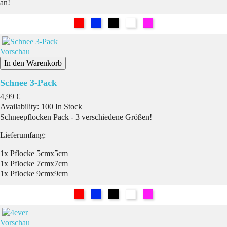
an!
Rot
Blau
Schwarz
Weiß
Pink
Vorschau
In den Warenkorb
Schnee 3-Pack
Preis
4,99 €
Availability:
100 In Stock
Schneepflocken Pack - 3 verschiedene Größen!
Lieferumfang:
1x Pflocke 5cmx5cm
1x Pflocke 7cmx7cm
1x Pflocke 9cmx9cm
Rot
Blau
Schwarz
Weiß
Pink
Vorschau