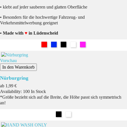
• klebt auf jeder sauberen und glatten Oberfläche
• Besonders für die hochwertige Fahrzeug- und
Verkehrsmittelwerbung geeignet
• Made with
♥
in Lüdenscheid
Rot
Blau
Schwarz
Weiß
Pink
Vorschau
In den Warenkorb
Nürburgring
Preis
ab
1,99 €
Availability:
100 In Stock
*Größe bezieht sich auf die Breite, die Höhe passt sich symmetrisch
an!
Schwarz
Weiß