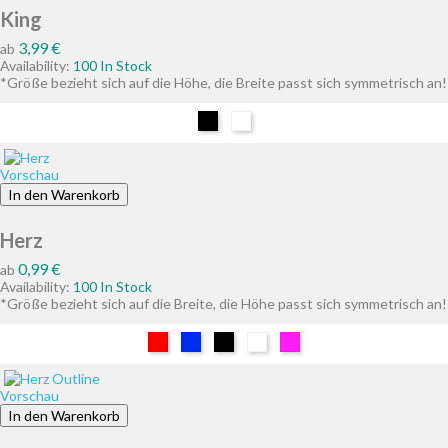
King
Preis
3,99 €
ab
Availability:
100 In Stock
*Größe bezieht sich auf die Höhe, die Breite passt sich symmetrisch an!
Schwarz
Weiß
Vorschau
In den Warenkorb
Herz
Preis
0,99 €
ab
Availability:
100 In Stock
*Größe bezieht sich auf die Breite, die Höhe passt sich symmetrisch an!
Rot
Blau
Schwarz
Weiß
Pink
Vorschau
In den Warenkorb