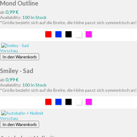
Mond Outline
Preis
0,99 €
ab
Availability:
100 In Stock
*Größe bezieht sich auf die Breite, die Höhe passt sich symmetrisch an!
Rot
Blau
Schwarz
Weiß
Pink
Vorschau
In den Warenkorb
Smiley - Sad
Preis
0,99 €
ab
Availability:
100 In Stock
*Größe bezieht sich auf die Breite, die Höhe passt sich symmetrisch an!
Rot
Blau
Schwarz
Weiß
Pink
Vorschau
In den Warenkorb