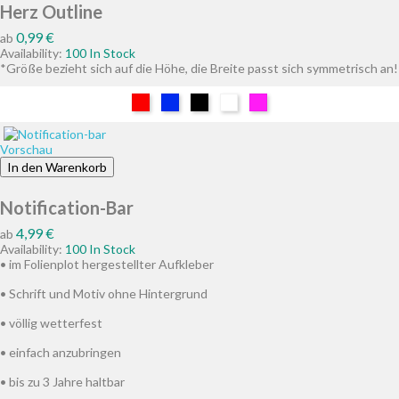
Herz Outline
Preis
0,99 €
ab
Availability:
100 In Stock
*Größe bezieht sich auf die Höhe, die Breite passt sich symmetrisch an!
Rot
Blau
Schwarz
Weiß
Pink
Vorschau
In den Warenkorb
Notification-Bar
Preis
4,99 €
ab
Availability:
100 In Stock
• im Folienplot hergestellter Aufkleber
• Schrift und Motiv ohne Hintergrund
• völlig wetterfest
• einfach anzubringen
• bis zu 3 Jahre haltbar