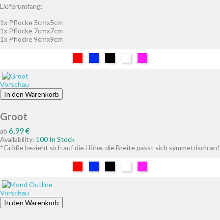
Lieferumfang:
1x Pflocke 5cmx5cm
1x Pflocke 7cmx7cm
1x Pflocke 9cmx9cm
Rot
Blau
Schwarz
Weiß
Pink
Vorschau
In den Warenkorb
Groot
Preis
6,99 €
ab
Availability:
100 In Stock
*Größe bezieht sich auf die Höhe, die Breite passt sich symmetrisch an!
Rot
Blau
Schwarz
Weiß
Pink
Vorschau
In den Warenkorb