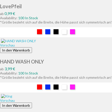
LovePfeil
Preis
0,99 €
ab
Availability:
100 In Stock
*Größe bezieht sich auf die Breite, die Höhe passt sich symmetrisch an!
Rot
Blau
Schwarz
Weiß
Pink
Vorschau
In den Warenkorb
HAND WASH ONLY
Preis
3,99 €
ab
Availability:
100 In Stock
*Größe bezieht sich auf die Breite, die Höhe passt sich symmetrisch an!
Rot
Blau
Schwarz
Weiß
Pink
Vorschau
In den Warenkorb