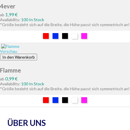
4ever
Preis
1,99 €
ab
Availability:
100 In Stock
*Größe bezieht sich auf die Breite, die Höhe passt sich symmetrisch an!
Rot
Blau
Schwarz
Weiß
Pink
Vorschau
In den Warenkorb
Flamme
Preis
0,99 €
ab
Availability:
100 In Stock
*Größe bezieht sich auf die Breite, die Höhe passt sich symmetrisch an!
Rot
Blau
Schwarz
Weiß
Pink
ÜBER UNS