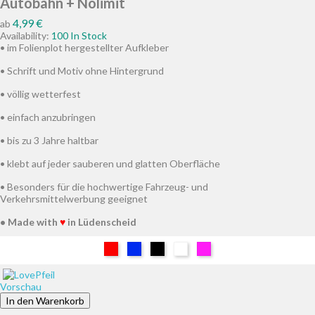
Autobahn + Nolimit
Preis
4,99 €
ab
Availability:
100 In Stock
• im Folienplot hergestellter Aufkleber
• Schrift und Motiv ohne Hintergrund
• völlig wetterfest
• einfach anzubringen
• bis zu 3 Jahre haltbar
• klebt auf jeder sauberen und glatten Oberfläche
• Besonders für die hochwertige Fahrzeug- und
Verkehrsmittelwerbung geeignet
• Made with
♥
in Lüdenscheid
Rot
Blau
Schwarz
Weiß
Pink
Vorschau
In den Warenkorb