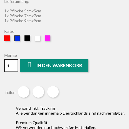
Lieferumfang:
1x Pflocke 5cmx5cm
1x Pflocke 7cmx7cm
1x Pflocke 9cmx9cm
Farbe
Rot
Schwarz
Weiß
Pink
Blau
Menge

IN DEN WARENKORB
Teilen
Tweet
Pinterest
Teilen
Versand inkl. Tracking
Alle Sendungen innerhalb Deutschlands sind nachverfolgbar.
Premium Qualität
Wir verwenden nur hochwertige Materialien.