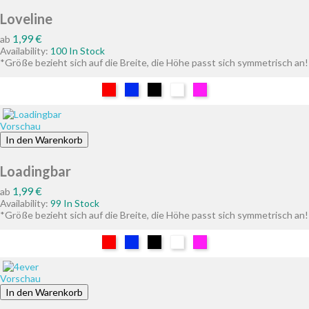
Loveline
Preis
1,99 €
ab
Availability:
100 In Stock
*Größe bezieht sich auf die Breite, die Höhe passt sich symmetrisch an!
Rot
Blau
Schwarz
Weiß
Pink
Vorschau
In den Warenkorb
Loadingbar
Preis
1,99 €
ab
Availability:
99 In Stock
*Größe bezieht sich auf die Breite, die Höhe passt sich symmetrisch an!
Rot
Blau
Schwarz
Weiß
Pink
Vorschau
In den Warenkorb