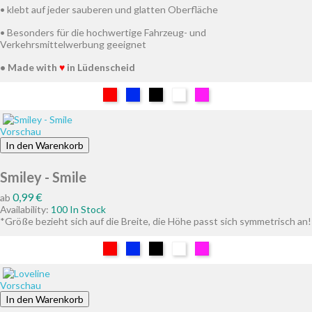
• klebt auf jeder sauberen und glatten Oberfläche
• Besonders für die hochwertige Fahrzeug- und
Verkehrsmittelwerbung geeignet
• Made with
♥
in Lüdenscheid
Rot
Blau
Schwarz
Weiß
Pink
Vorschau
In den Warenkorb
Smiley - Smile
Preis
0,99 €
ab
Availability:
100 In Stock
*Größe bezieht sich auf die Breite, die Höhe passt sich symmetrisch an!
Rot
Blau
Schwarz
Weiß
Pink
Vorschau
In den Warenkorb