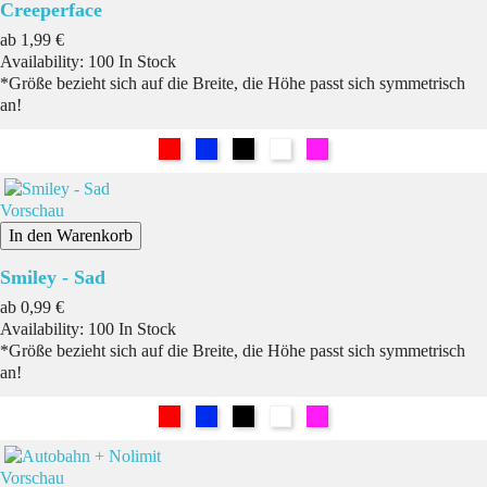
Creeperface
Preis
ab
1,99 €
Availability:
100 In Stock
*Größe bezieht sich auf die Breite, die Höhe passt sich symmetrisch
an!
Rot
Blau
Schwarz
Weiß
Pink
Vorschau
In den Warenkorb
Smiley - Sad
Preis
ab
0,99 €
Availability:
100 In Stock
*Größe bezieht sich auf die Breite, die Höhe passt sich symmetrisch
an!
Rot
Blau
Schwarz
Weiß
Pink
Vorschau