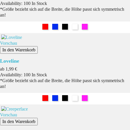
Availability:
100 In Stock
*Größe bezieht sich auf die Breite, die Höhe passt sich symmetrisch
an!
Rot
Blau
Schwarz
Weiß
Pink
Vorschau
In den Warenkorb
Loveline
Preis
ab
1,99 €
Availability:
100 In Stock
*Größe bezieht sich auf die Breite, die Höhe passt sich symmetrisch
an!
Rot
Blau
Schwarz
Weiß
Pink
Vorschau
In den Warenkorb