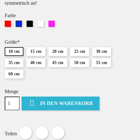
symmetrisch an!
Farbe
Rot
Schwarz
Weiß
Pink
Blau
Größe*
10 cm
15 cm
20 cm
25 cm
30 cm
35 cm
40 cm
45 cm
50 cm
55 cm
60 cm
Menge

IN DEN WARENKORB
Teilen
Tweet
Pinterest
Teilen