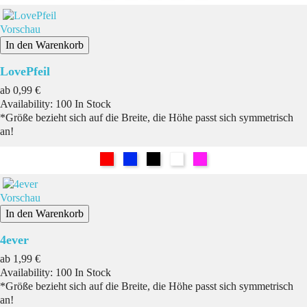
Vorschau
In den Warenkorb
LovePfeil
Preis
ab
0,99 €
Availability:
100 In Stock
*Größe bezieht sich auf die Breite, die Höhe passt sich symmetrisch
an!
Rot
Blau
Schwarz
Weiß
Pink
Vorschau
In den Warenkorb
4ever
Preis
ab
1,99 €
Availability:
100 In Stock
*Größe bezieht sich auf die Breite, die Höhe passt sich symmetrisch
an!