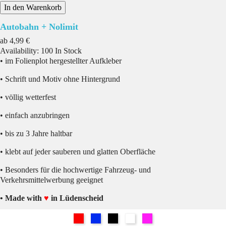
In den Warenkorb
Autobahn + Nolimit
Preis
ab
4,99 €
Availability:
100 In Stock
• im Folienplot hergestellter Aufkleber
• Schrift und Motiv ohne Hintergrund
• völlig wetterfest
• einfach anzubringen
• bis zu 3 Jahre haltbar
• klebt auf jeder sauberen und glatten Oberfläche
• Besonders für die hochwertige Fahrzeug- und
Verkehrsmittelwerbung geeignet
• Made with
♥
in Lüdenscheid
Rot
Blau
Schwarz
Weiß
Pink