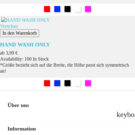
Rot
Blau
Schwarz
Weiß
Pink
Vorschau
In den Warenkorb
HAND WASH ONLY
Preis
ab
3,99 €
Availability:
100 In Stock
*Größe bezieht sich auf die Breite, die Höhe passt sich symmetrisch
an!
Rot
Blau
Schwarz
Weiß
Pink
Über uns
keybo
Information