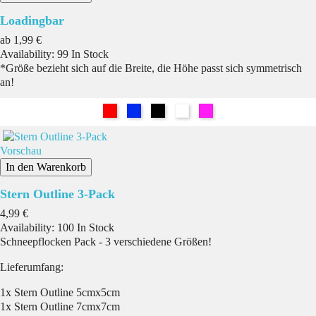
Loadingbar
Preis
ab
1,99 €
Availability:
99 In Stock
*Größe bezieht sich auf die Breite, die Höhe passt sich symmetrisch
an!
Rot
Blau
Schwarz
Weiß
Pink
Vorschau
In den Warenkorb
Stern Outline 3-Pack
Preis
4,99 €
Availability:
100 In Stock
Schneepflocken Pack - 3 verschiedene Größen!
Lieferumfang:
1x Stern Outline 5cmx5cm
1x Stern Outline 7cmx7cm