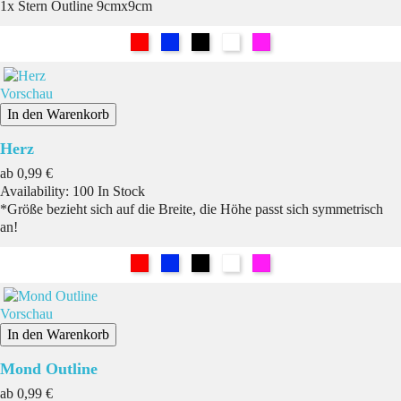
1x Stern Outline 9cmx9cm
Rot
Blau
Schwarz
Weiß
Pink
Vorschau
In den Warenkorb
Herz
Preis
ab
0,99 €
Availability:
100 In Stock
*Größe bezieht sich auf die Breite, die Höhe passt sich symmetrisch
an!
Rot
Blau
Schwarz
Weiß
Pink
Vorschau
In den Warenkorb
Mond Outline
Preis
ab
0,99 €