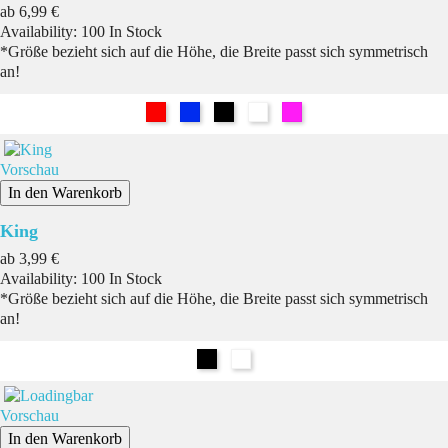
Preis
ab
6,99 €
Availability:
100 In Stock
*Größe bezieht sich auf die Höhe, die Breite passt sich symmetrisch
an!
Rot
Blau
Schwarz
Weiß
Pink
Vorschau
In den Warenkorb
King
Preis
ab
3,99 €
Availability:
100 In Stock
*Größe bezieht sich auf die Höhe, die Breite passt sich symmetrisch
an!
Schwarz
Weiß
Vorschau
In den Warenkorb