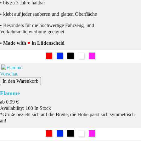
• bis zu 3 Jahre haltbar
• klebt auf jeder sauberen und glatten Oberfläche
• Besonders für die hochwertige Fahrzeug- und
Verkehrsmittelwerbung geeignet
• Made with
♥
in Lüdenscheid
Rot
Blau
Schwarz
Weiß
Pink
Vorschau
In den Warenkorb
Flamme
Preis
ab
0,99 €
Availability:
100 In Stock
*Größe bezieht sich auf die Breite, die Höhe passt sich symmetrisch
an!
Rot
Blau
Schwarz
Weiß
Pink