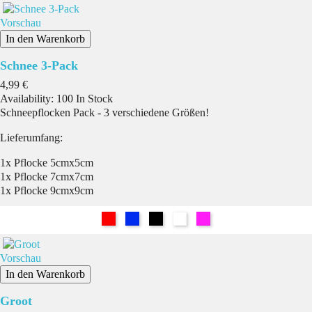
Vorschau
In den Warenkorb
Schnee 3-Pack
Preis
4,99 €
Availability:
100 In Stock
Schneepflocken Pack - 3 verschiedene Größen!
Lieferumfang:
1x Pflocke 5cmx5cm
1x Pflocke 7cmx7cm
1x Pflocke 9cmx9cm
Rot
Blau
Schwarz
Weiß
Pink
Vorschau
In den Warenkorb
Groot