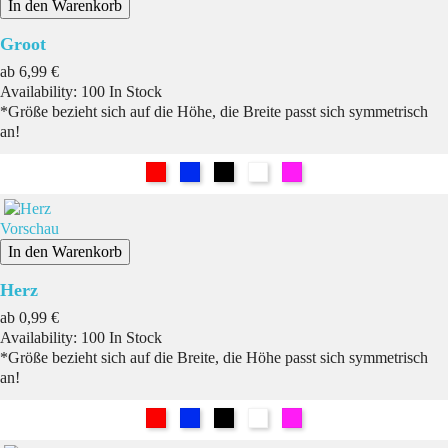
In den Warenkorb
Groot
Preis
ab
6,99 €
Availability:
100 In Stock
*Größe bezieht sich auf die Höhe, die Breite passt sich symmetrisch
an!
Rot
Blau
Schwarz
Weiß
Pink
Vorschau
In den Warenkorb
Herz
Preis
ab
0,99 €
Availability:
100 In Stock
*Größe bezieht sich auf die Breite, die Höhe passt sich symmetrisch
an!
Rot
Blau
Schwarz
Weiß
Pink