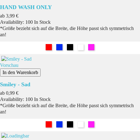
HAND WASH ONLY
Preis
ab
3,99 €
Availability:
100 In Stock
*Größe bezieht sich auf die Breite, die Höhe passt sich symmetrisch
an!
Rot
Blau
Schwarz
Weiß
Pink
Vorschau
In den Warenkorb
Smiley - Sad
Preis
ab
0,99 €
Availability:
100 In Stock
*Größe bezieht sich auf die Breite, die Höhe passt sich symmetrisch
an!
Rot
Blau
Schwarz
Weiß
Pink