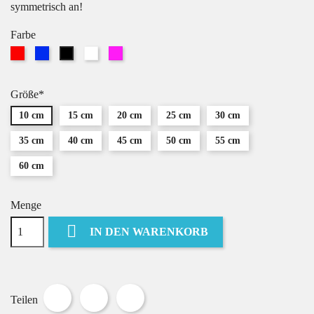
symmetrisch an!
Farbe
Rot
Blau
Weiß
Pink
Schwarz
Größe*
10 cm
15 cm
20 cm
25 cm
30 cm
35 cm
40 cm
45 cm
50 cm
55 cm
60 cm
Menge

IN DEN WARENKORB
Teilen
Tweet
Pinterest
Teilen