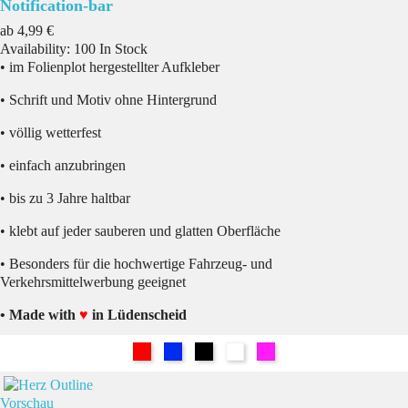
Notification-bar
Preis
ab
4,99 €
Availability:
100 In Stock
• im Folienplot hergestellter Aufkleber
• Schrift und Motiv ohne Hintergrund
• völlig wetterfest
• einfach anzubringen
• bis zu 3 Jahre haltbar
• klebt auf jeder sauberen und glatten Oberfläche
• Besonders für die hochwertige Fahrzeug- und
Verkehrsmittelwerbung geeignet
• Made with
♥
in Lüdenscheid
Rot
Blau
Schwarz
Weiß
Pink
Vorschau