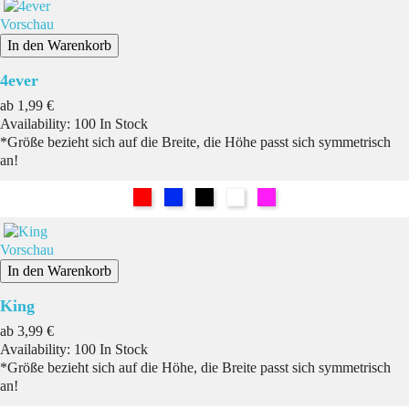
Vorschau
In den Warenkorb
4ever
Preis
ab
1,99 €
Availability:
100 In Stock
*Größe bezieht sich auf die Breite, die Höhe passt sich symmetrisch
an!
Rot
Blau
Schwarz
Weiß
Pink
Vorschau
In den Warenkorb
King
Preis
ab
3,99 €
Availability:
100 In Stock
*Größe bezieht sich auf die Höhe, die Breite passt sich symmetrisch
an!