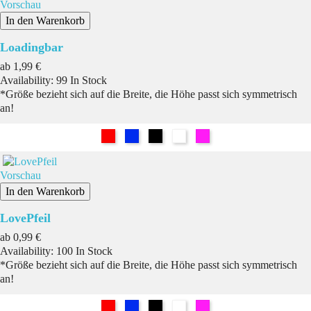
Vorschau
In den Warenkorb
Loadingbar
Preis
ab
1,99 €
Availability:
99 In Stock
*Größe bezieht sich auf die Breite, die Höhe passt sich symmetrisch
an!
Rot
Blau
Schwarz
Weiß
Pink
Vorschau
In den Warenkorb
LovePfeil
Preis
ab
0,99 €
Availability:
100 In Stock
*Größe bezieht sich auf die Breite, die Höhe passt sich symmetrisch
an!
Rot
Blau
Schwarz
Weiß
Pink