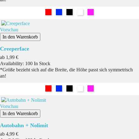
Rot
Blau
Schwarz
Weiß
Pink
Vorschau
In den Warenkorb
Creeperface
Preis
ab
1,99 €
Availability:
100 In Stock
*Größe bezieht sich auf die Breite, die Höhe passt sich symmetrisch
an!
Rot
Blau
Schwarz
Weiß
Pink
Vorschau
In den Warenkorb
Autobahn + Nolimit
Preis
ab
4,99 €