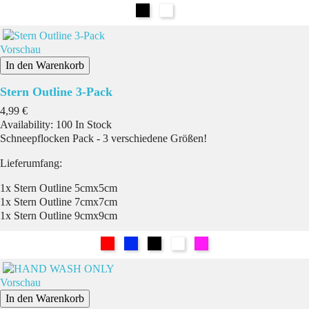
Schwarz
Weiß
Vorschau
In den Warenkorb
Stern Outline 3-Pack
Preis
4,99 €
Availability:
100 In Stock
Schneepflocken Pack - 3 verschiedene Größen!
Lieferumfang:
1x Stern Outline 5cmx5cm
1x Stern Outline 7cmx7cm
1x Stern Outline 9cmx9cm
Rot
Blau
Schwarz
Weiß
Pink
Vorschau
In den Warenkorb