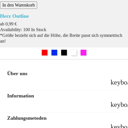
In den Warenkorb
Herz Outline
Preis
ab
0,99 €
Availability:
100 In Stock
*Größe bezieht sich auf die Höhe, die Breite passt sich symmetrisch
an!
Rot
Blau
Schwarz
Weiß
Pink
Über uns
keybo
Information
keybo
Zahlungsmetoden
keybo