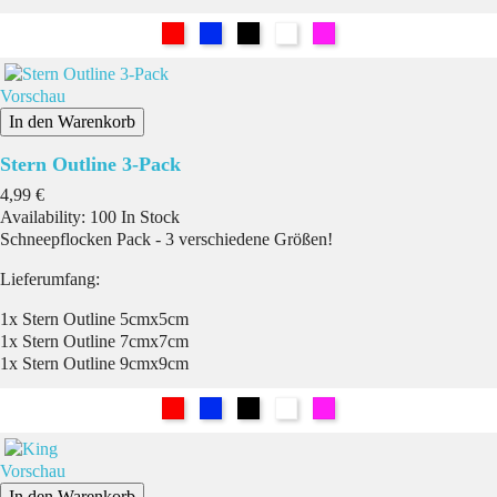
Rot
Blau
Schwarz
Weiß
Pink
Vorschau
In den Warenkorb
Stern Outline 3-Pack
Preis
4,99 €
Availability:
100 In Stock
Schneepflocken Pack - 3 verschiedene Größen!
Lieferumfang:
1x Stern Outline 5cmx5cm
1x Stern Outline 7cmx7cm
1x Stern Outline 9cmx9cm
Rot
Blau
Schwarz
Weiß
Pink
Vorschau
In den Warenkorb