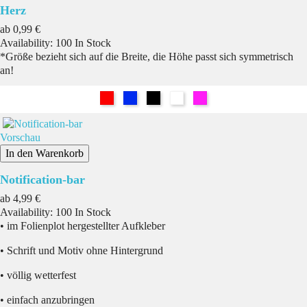
Herz
Preis
ab
0,99 €
Availability:
100 In Stock
*Größe bezieht sich auf die Breite, die Höhe passt sich symmetrisch
an!
Rot
Blau
Schwarz
Weiß
Pink
Vorschau
In den Warenkorb
Notification-bar
Preis
ab
4,99 €
Availability:
100 In Stock
• im Folienplot hergestellter Aufkleber
• Schrift und Motiv ohne Hintergrund
• völlig wetterfest
• einfach anzubringen