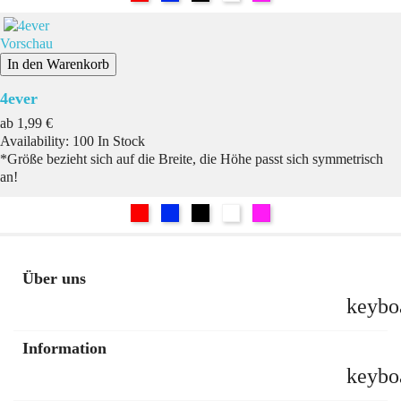
Vorschau
In den Warenkorb
4ever
Preis
ab
1,99 €
Availability:
100 In Stock
*Größe bezieht sich auf die Breite, die Höhe passt sich symmetrisch
an!
Rot
Blau
Schwarz
Weiß
Pink
Über uns
keybo
Information
keybo