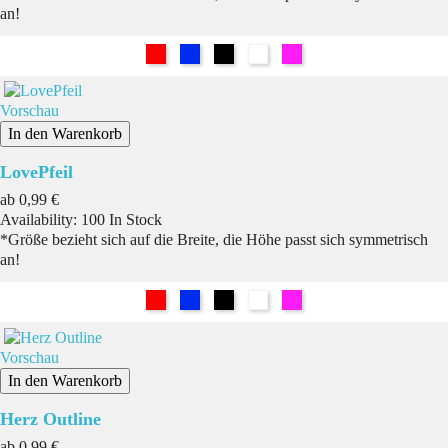
an!
Rot
Blau
Schwarz
Weiß
Pink
Vorschau
In den Warenkorb
LovePfeil
Preis
ab
0,99 €
Availability:
100 In Stock
*Größe bezieht sich auf die Breite, die Höhe passt sich symmetrisch
an!
Rot
Blau
Schwarz
Weiß
Pink
Vorschau
In den Warenkorb
Herz Outline
Preis
ab
0,99 €