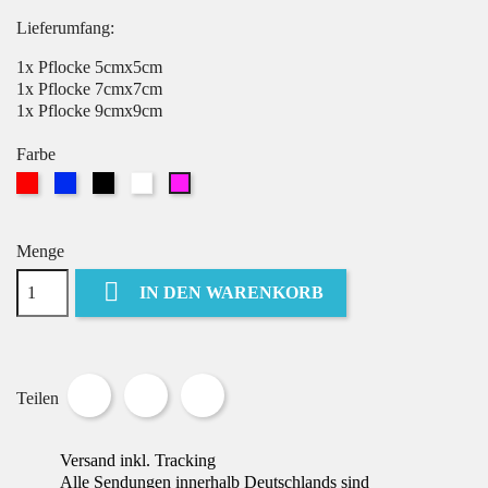
Lieferumfang:
1x Pflocke 5cmx5cm
1x Pflocke 7cmx7cm
1x Pflocke 9cmx9cm
Farbe
Rot
Blau
Schwarz
Weiß
Pink
Menge

IN DEN WARENKORB
Teilen
Tweet
Pinterest
Teilen
Versand inkl. Tracking
Alle Sendungen innerhalb Deutschlands sind