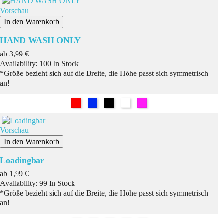
Vorschau
In den Warenkorb
HAND WASH ONLY
Preis
ab
3,99 €
Availability:
100 In Stock
*Größe bezieht sich auf die Breite, die Höhe passt sich symmetrisch
an!
Rot
Blau
Schwarz
Weiß
Pink
Vorschau
In den Warenkorb
Loadingbar
Preis
ab
1,99 €
Availability:
99 In Stock
*Größe bezieht sich auf die Breite, die Höhe passt sich symmetrisch
an!