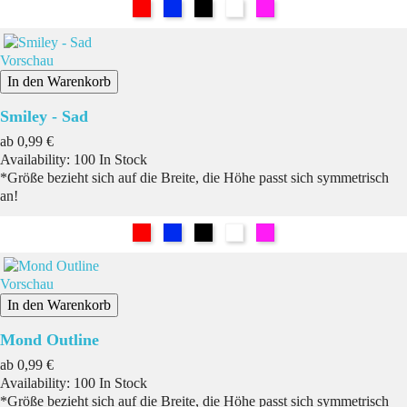
Rot
Blau
Schwarz
Weiß
Pink
Vorschau
In den Warenkorb
Smiley - Sad
Preis
ab
0,99 €
Availability:
100 In Stock
*Größe bezieht sich auf die Breite, die Höhe passt sich symmetrisch
an!
Rot
Blau
Schwarz
Weiß
Pink
Vorschau
In den Warenkorb
Mond Outline
Preis
ab
0,99 €
Availability:
100 In Stock
*Größe bezieht sich auf die Breite, die Höhe passt sich symmetrisch