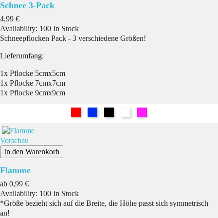
Schnee 3-Pack
Preis
4,99 €
Availability:
100 In Stock
Schneepflocken Pack - 3 verschiedene Größen!
Lieferumfang:
1x Pflocke 5cmx5cm
1x Pflocke 7cmx7cm
1x Pflocke 9cmx9cm
Rot
Blau
Schwarz
Weiß
Pink
Vorschau
In den Warenkorb
Flamme
Preis
ab
0,99 €
Availability:
100 In Stock
*Größe bezieht sich auf die Breite, die Höhe passt sich symmetrisch
an!