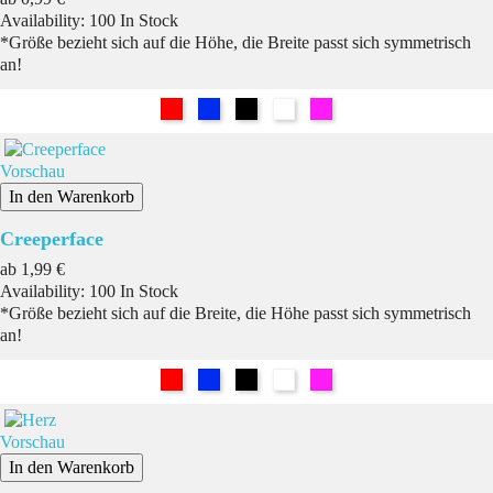
Availability:
100 In Stock
*Größe bezieht sich auf die Höhe, die Breite passt sich symmetrisch
an!
Rot
Blau
Schwarz
Weiß
Pink
Vorschau
In den Warenkorb
Creeperface
Preis
ab
1,99 €
Availability:
100 In Stock
*Größe bezieht sich auf die Breite, die Höhe passt sich symmetrisch
an!
Rot
Blau
Schwarz
Weiß
Pink
Vorschau
In den Warenkorb