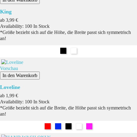
King
Preis
ab
3,99 €
Availability:
100 In Stock
*Größe bezieht sich auf die Höhe, die Breite passt sich symmetrisch
an!
Schwarz
Weiß
Vorschau
In den Warenkorb
Loveline
Preis
ab
1,99 €
Availability:
100 In Stock
*Größe bezieht sich auf die Breite, die Höhe passt sich symmetrisch
an!
Rot
Blau
Schwarz
Weiß
Pink