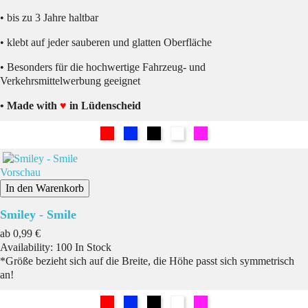
• bis zu 3 Jahre haltbar
• klebt auf jeder sauberen und glatten Oberfläche
• Besonders für die hochwertige Fahrzeug- und
Verkehrsmittelwerbung geeignet
• Made with
♥
in Lüdenscheid
Rot
Blau
Schwarz
Weiß
Pink
Vorschau
In den Warenkorb
Smiley - Smile
Preis
ab
0,99 €
Availability:
100 In Stock
*Größe bezieht sich auf die Breite, die Höhe passt sich symmetrisch
an!
Rot
Blau
Schwarz
Weiß
Pink