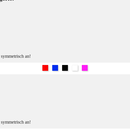
h symmetrisch an!
Rot
Blau
Schwarz
Weiß
Pink
h symmetrisch an!