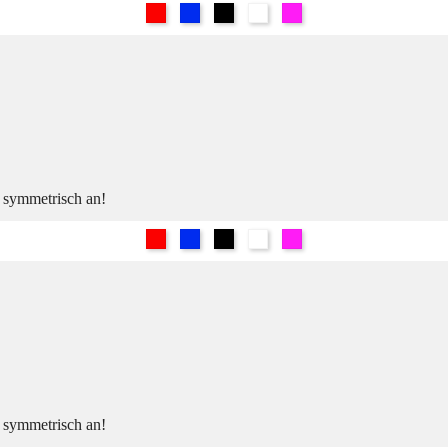
Rot
Blau
Schwarz
Weiß
Pink
h symmetrisch an!
Rot
Blau
Schwarz
Weiß
Pink
h symmetrisch an!