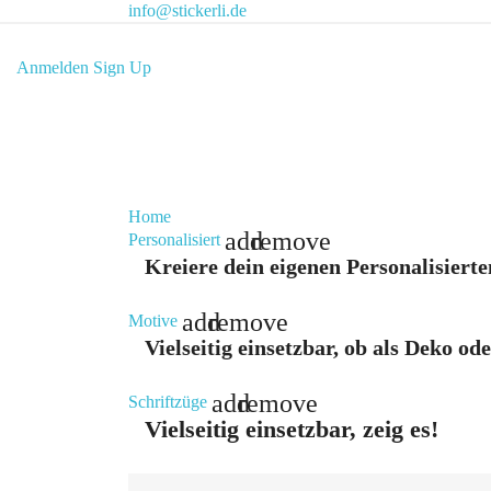
info@stickerli.de
Anmelden
Sign Up
Home
add
remove
Personalisiert
Kreiere dein eigenen Personalisierte
add
remove
Motive
Vielseitig einsetzbar, ob als Deko od
add
remove
Schriftzüge
Vielseitig einsetzbar, zeig es!