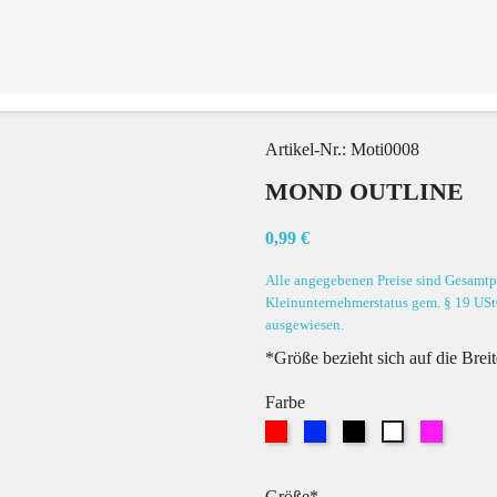
Artikel-Nr.:
Moti0008
MOND OUTLINE
0,99 €
Alle angegebenen Preise sind Gesamtpr
Kleinunternehmerstatus gem. § 19 USt
ausgewiesen.
*Größe bezieht sich auf die Brei
Farbe
Rot
Blau
Schwarz
Pink
Weiß
Größe*