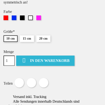
symmetrisch an!
Farbe
Rot
Blau
Schwarz
Pink
Weiß
Größe*
10 cm
15 cm
20 cm
Menge

IN DEN WARENKORB
Teilen
Tweet
Pinterest
Teilen
Versand inkl. Tracking
Alle Sendungen innerhalb Deutschlands sind