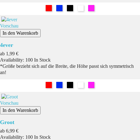
Rot
Blau
Schwarz
Weiß
Pink
Vorschau
In den Warenkorb
4ever
Preis
ab
1,99 €
Availability:
100 In Stock
*Größe bezieht sich auf die Breite, die Höhe passt sich symmetrisch
an!
Rot
Blau
Schwarz
Weiß
Pink
Vorschau
In den Warenkorb
Groot
Preis
ab
6,99 €
Availability:
100 In Stock