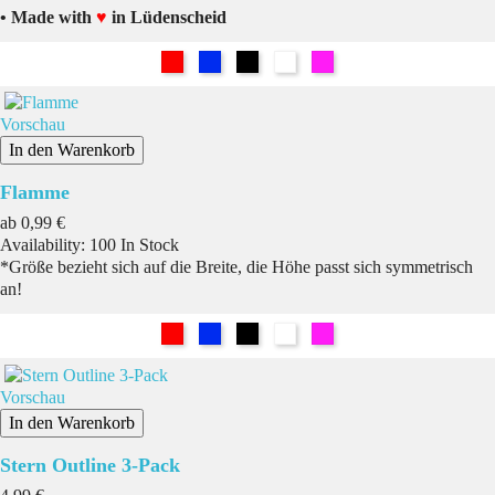
• Made with
♥
in Lüdenscheid
Rot
Blau
Schwarz
Weiß
Pink
Vorschau
In den Warenkorb
Flamme
Preis
ab
0,99 €
Availability:
100 In Stock
*Größe bezieht sich auf die Breite, die Höhe passt sich symmetrisch
an!
Rot
Blau
Schwarz
Weiß
Pink
Vorschau
In den Warenkorb
Stern Outline 3-Pack
Preis