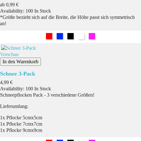
Preis
ab
0,99 €
Availability:
100 In Stock
*Größe bezieht sich auf die Breite, die Höhe passt sich symmetrisch
an!
Rot
Blau
Schwarz
Weiß
Pink
Vorschau
In den Warenkorb
Schnee 3-Pack
Preis
4,99 €
Availability:
100 In Stock
Schneepflocken Pack - 3 verschiedene Größen!
Lieferumfang:
1x Pflocke 5cmx5cm
1x Pflocke 7cmx7cm
1x Pflocke 9cmx9cm