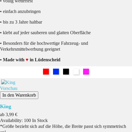
• völlig wetterfest
• einfach anzubringen
• bis zu 3 Jahre haltbar
• klebt auf jeder sauberen und glatten Oberfläche
• Besonders für die hochwertige Fahrzeug- und
Verkehrsmittelwerbung geeignet
• Made with
♥
in Lüdenscheid
Rot
Blau
Schwarz
Weiß
Pink
Vorschau
In den Warenkorb
King
Preis
ab
3,99 €
Availability:
100 In Stock
*Größe bezieht sich auf die Höhe, die Breite passt sich symmetrisch