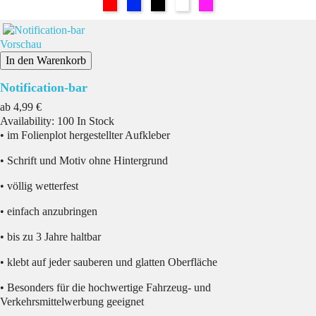
Rot
Blau
Schwarz
Weiß
Pink
Vorschau
In den Warenkorb
Notification-bar
Preis
ab
4,99 €
Availability:
100 In Stock
• im Folienplot hergestellter Aufkleber
• Schrift und Motiv ohne Hintergrund
• völlig wetterfest
• einfach anzubringen
• bis zu 3 Jahre haltbar
• klebt auf jeder sauberen und glatten Oberfläche
• Besonders für die hochwertige Fahrzeug- und
Verkehrsmittelwerbung geeignet