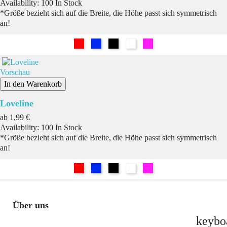
Availability:
100 In Stock
*Größe bezieht sich auf die Breite, die Höhe passt sich symmetrisch
an!
Rot
Blau
Schwarz
Weiß
Pink
Vorschau
In den Warenkorb
Loveline
Preis
ab
1,99 €
Availability:
100 In Stock
*Größe bezieht sich auf die Breite, die Höhe passt sich symmetrisch
an!
Rot
Blau
Schwarz
Weiß
Pink
Über uns
keybo