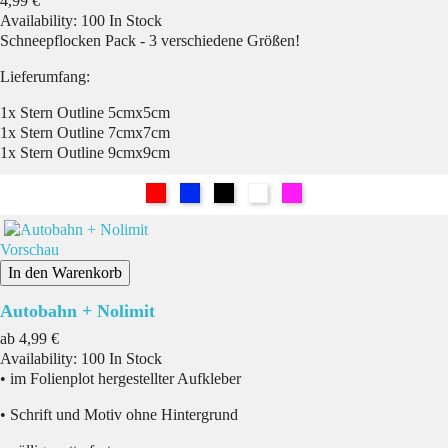
4,99 €
Availability:
100 In Stock
Schneepflocken Pack - 3 verschiedene Größen!
Lieferumfang:
1x Stern Outline 5cmx5cm
1x Stern Outline 7cmx7cm
1x Stern Outline 9cmx9cm
Rot
Blau
Schwarz
Weiß
Pink
Vorschau
In den Warenkorb
Autobahn + Nolimit
Preis
ab
4,99 €
Availability:
100 In Stock
• im Folienplot hergestellter Aufkleber
• Schrift und Motiv ohne Hintergrund