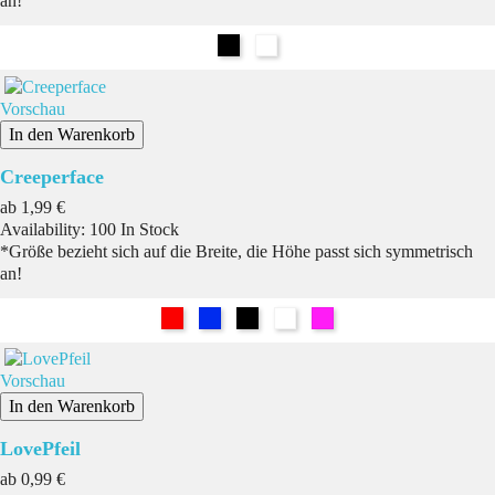
an!
Schwarz
Weiß
Vorschau
In den Warenkorb
Creeperface
Preis
ab
1,99 €
Availability:
100 In Stock
*Größe bezieht sich auf die Breite, die Höhe passt sich symmetrisch
an!
Rot
Blau
Schwarz
Weiß
Pink
Vorschau
In den Warenkorb
LovePfeil
Preis
ab
0,99 €