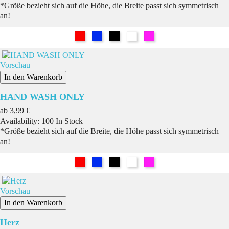
*Größe bezieht sich auf die Höhe, die Breite passt sich symmetrisch
an!
Rot
Blau
Schwarz
Weiß
Pink
Vorschau
In den Warenkorb
HAND WASH ONLY
Preis
ab
3,99 €
Availability:
100 In Stock
*Größe bezieht sich auf die Breite, die Höhe passt sich symmetrisch
an!
Rot
Blau
Schwarz
Weiß
Pink
Vorschau
In den Warenkorb
Herz