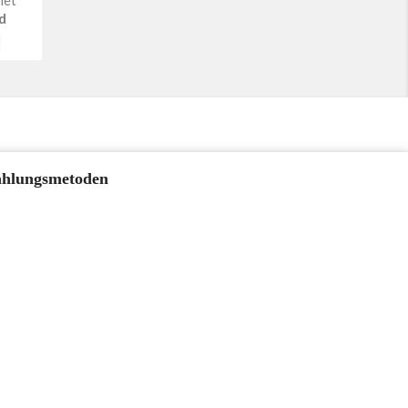
d
nk
hlungsmetoden