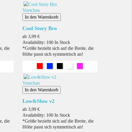
Vorschau
In den Warenkorb
Cool Story Bro
Preis
ab
3,99 €
Availability:
100 In Stock
e, die
*Größe bezieht sich auf die Breite, die
Höhe passt sich symmetrisch an!
nk
Rot
Blau
Schwarz
Weiß
Pink
Vorschau
In den Warenkorb
Low&Slow v2
Preis
ab
3,99 €
Availability:
100 In Stock
e, die
*Größe bezieht sich auf die Breite, die
Höhe passt sich symmetrisch an!