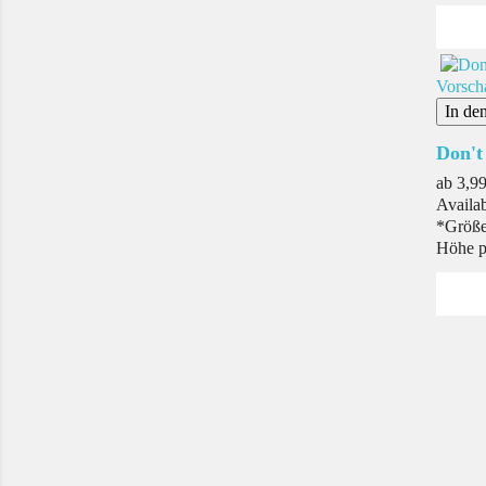
Vorsch
In de
Don't
Prei
ab
3,99
Availab
*Größe 
Höhe p