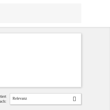
tiert

Relevanz
ach: