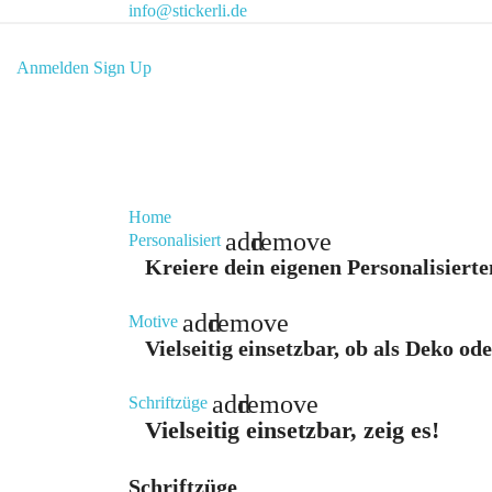
info@stickerli.de
Anmelden
Sign Up
Home
add
remove
Personalisiert
Kreiere dein eigenen Personalisierte
add
remove
Motive
Vielseitig einsetzbar, ob als Deko od
add
remove
Schriftzüge
Vielseitig einsetzbar, zeig es!
Schriftzüge