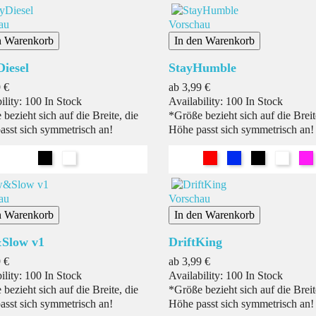
au
Vorschau
n Warenkorb
In den Warenkorb
Diesel
StayHumble
s
Preis
 €
ab
3,99 €
ility:
100 In Stock
Availability:
100 In Stock
bezieht sich auf die Breite, die
*Größe bezieht sich auf die Breit
asst sich symmetrisch an!
Höhe passt sich symmetrisch an!
Schwarz
Weiß
Rot
Blau
Schwarz
Weiß
Pi
au
Vorschau
n Warenkorb
In den Warenkorb
Slow v1
DriftKing
s
Preis
 €
ab
3,99 €
ility:
100 In Stock
Availability:
100 In Stock
bezieht sich auf die Breite, die
*Größe bezieht sich auf die Breit
asst sich symmetrisch an!
Höhe passt sich symmetrisch an!