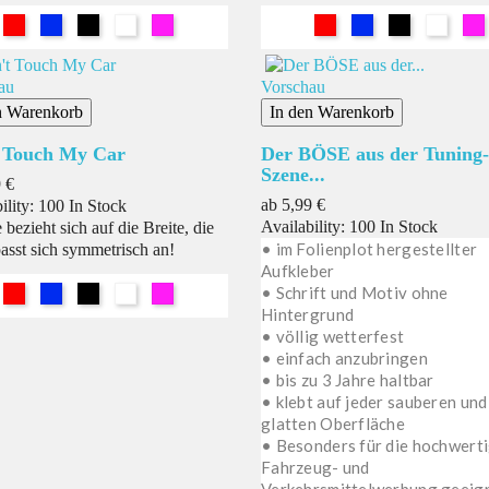
Rot
Blau
Schwarz
Weiß
Pink
Rot
Blau
Schwarz
Weiß
Pi
au
Vorschau
n Warenkorb
In den Warenkorb
 Touch My Car
Der BÖSE aus der Tuning-
Szene...
s
 €
Preis
ab
5,99 €
ility:
100 In Stock
Availability:
100 In Stock
bezieht sich auf die Breite, die
• im Folienplot hergestellter
asst sich symmetrisch an!
Aufkleber
• Schrift und Motiv ohne
Rot
Blau
Schwarz
Weiß
Pink
Hintergrund
• völlig wetterfest
• einfach anzubringen
• bis zu 3 Jahre haltbar
• klebt auf jeder sauberen und
glatten Oberfläche
• Besonders für die hochwert
Fahrzeug- und
Verkehrsmittelwerbung geeig