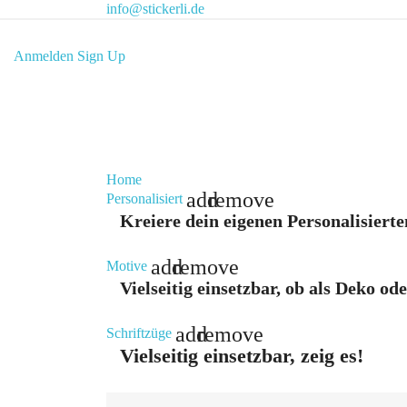
info@stickerli.de
Anmelden
Sign Up
Home
add
remove
Personalisiert
Kreiere dein eigenen Personalisierte
add
remove
Motive
Vielseitig einsetzbar, ob als Deko od
add
remove
Schriftzüge
Vielseitig einsetzbar, zeig es!