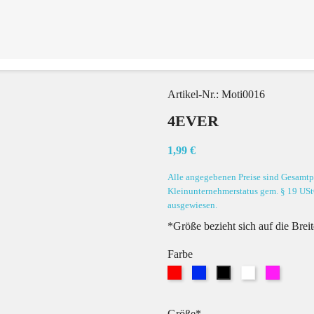
Artikel-Nr.:
Moti0016
4EVER
1,99 €
Alle angegebenen Preise sind Gesamtpr
Kleinunternehmerstatus gem. § 19 USt
ausgewiesen.
*Größe bezieht sich auf die Brei
Farbe
Rot
Blau
Weiß
Pink
Schwarz
Größe*