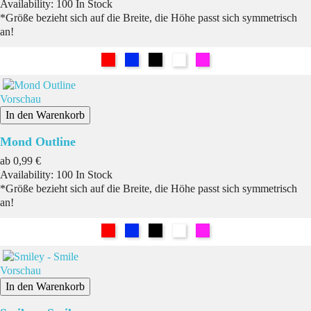
Availability:
100 In Stock
*Größe bezieht sich auf die Breite, die Höhe passt sich symmetrisch
an!
Rot
Blau
Schwarz
Weiß
Pink
Vorschau
In den Warenkorb
Mond Outline
Preis
ab
0,99 €
Availability:
100 In Stock
*Größe bezieht sich auf die Breite, die Höhe passt sich symmetrisch
an!
Rot
Blau
Schwarz
Weiß
Pink
Vorschau
In den Warenkorb