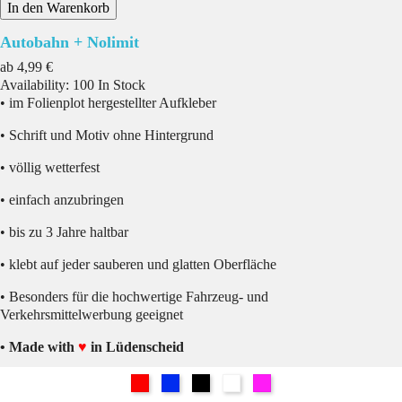
In den Warenkorb
Autobahn + Nolimit
Preis
ab
4,99 €
Availability:
100 In Stock
• im Folienplot hergestellter Aufkleber
• Schrift und Motiv ohne Hintergrund
• völlig wetterfest
• einfach anzubringen
• bis zu 3 Jahre haltbar
• klebt auf jeder sauberen und glatten Oberfläche
• Besonders für die hochwertige Fahrzeug- und
Verkehrsmittelwerbung geeignet
• Made with
♥
in Lüdenscheid
Rot
Blau
Schwarz
Weiß
Pink