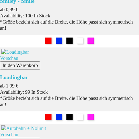
Smiley - Smile
Preis
ab
0,99 €
Availability:
100 In Stock
*Größe bezieht sich auf die Breite, die Höhe passt sich symmetrisch
an!
Rot
Blau
Schwarz
Weiß
Pink
Vorschau
In den Warenkorb
Loadingbar
Preis
ab
1,99 €
Availability:
99 In Stock
*Größe bezieht sich auf die Breite, die Höhe passt sich symmetrisch
an!
Rot
Blau
Schwarz
Weiß
Pink
Vorschau