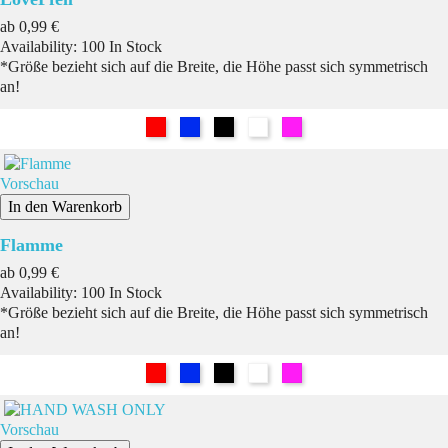
Preis
ab
0,99 €
Availability:
100 In Stock
*Größe bezieht sich auf die Breite, die Höhe passt sich symmetrisch
an!
Rot
Blau
Schwarz
Weiß
Pink
Vorschau
In den Warenkorb
Flamme
Preis
ab
0,99 €
Availability:
100 In Stock
*Größe bezieht sich auf die Breite, die Höhe passt sich symmetrisch
an!
Rot
Blau
Schwarz
Weiß
Pink
Vorschau