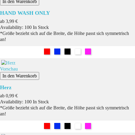
In den Warenkorb
HAND WASH ONLY
Preis
ab
3,99 €
Availability:
100 In Stock
*Größe bezieht sich auf die Breite, die Höhe passt sich symmetrisch
an!
Rot
Blau
Schwarz
Weiß
Pink
Vorschau
In den Warenkorb
Herz
Preis
ab
0,99 €
Availability:
100 In Stock
*Größe bezieht sich auf die Breite, die Höhe passt sich symmetrisch
an!
Rot
Blau
Schwarz
Weiß
Pink