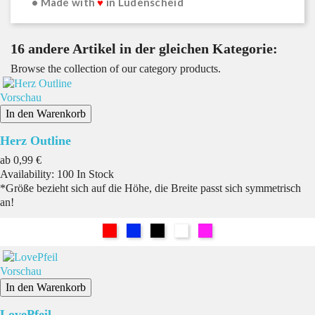
• Made with
♥
in Lüdenscheid
16 andere Artikel in der gleichen Kategorie:
Browse the collection of our category products.
Vorschau
In den Warenkorb
Herz Outline
Preis
ab
0,99 €
Availability:
100 In Stock
*Größe bezieht sich auf die Höhe, die Breite passt sich symmetrisch
an!
Rot
Blau
Schwarz
Weiß
Pink
Vorschau
In den Warenkorb
LovePfeil