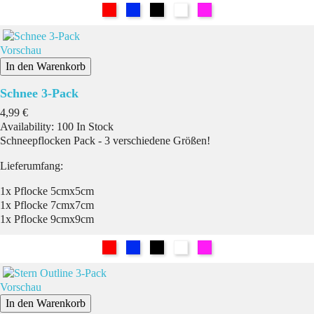
Rot
Blau
Schwarz
Weiß
Pink
Vorschau
In den Warenkorb
Schnee 3-Pack
Preis
4,99 €
Availability:
100 In Stock
Schneepflocken Pack - 3 verschiedene Größen!
Lieferumfang:
1x Pflocke 5cmx5cm
1x Pflocke 7cmx7cm
1x Pflocke 9cmx9cm
Rot
Blau
Schwarz
Weiß
Pink
Vorschau
In den Warenkorb