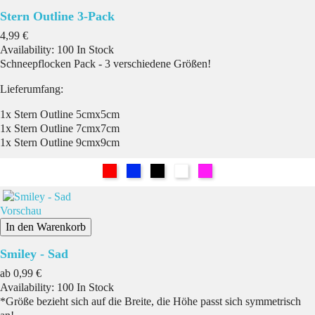
Stern Outline 3-Pack
Preis
4,99 €
Availability:
100 In Stock
Schneepflocken Pack - 3 verschiedene Größen!
Lieferumfang:
1x Stern Outline 5cmx5cm
1x Stern Outline 7cmx7cm
1x Stern Outline 9cmx9cm
Rot
Blau
Schwarz
Weiß
Pink
Vorschau
In den Warenkorb
Smiley - Sad
Preis
ab
0,99 €
Availability:
100 In Stock
*Größe bezieht sich auf die Breite, die Höhe passt sich symmetrisch