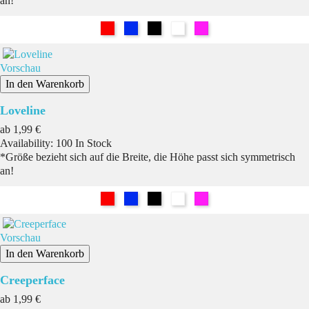
an!
Rot
Blau
Schwarz
Weiß
Pink
Vorschau
In den Warenkorb
Loveline
Preis
ab
1,99 €
Availability:
100 In Stock
*Größe bezieht sich auf die Breite, die Höhe passt sich symmetrisch
an!
Rot
Blau
Schwarz
Weiß
Pink
Vorschau
In den Warenkorb
Creeperface
Preis
ab
1,99 €