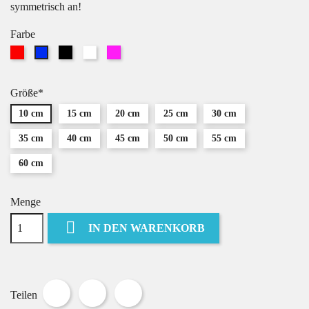
symmetrisch an!
Farbe
Rot
Schwarz
Weiß
Pink
Blau
Größe*
10 cm
15 cm
20 cm
25 cm
30 cm
35 cm
40 cm
45 cm
50 cm
55 cm
60 cm
Menge

IN DEN WARENKORB
Teilen
Tweet
Pinterest
Teilen