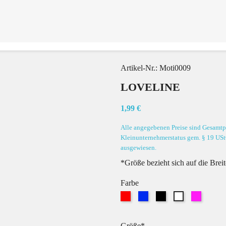
Artikel-Nr.:
Moti0009
LOVELINE
1,99 €
Alle angegebenen Preise sind Gesamtpr
Kleinunternehmerstatus gem. § 19 USt
ausgewiesen.
*Größe bezieht sich auf die Brei
Farbe
Rot
Blau
Schwarz
Pink
Weiß
Größe*