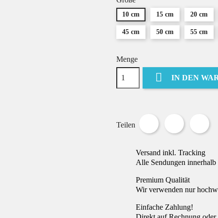
10 cm
15 cm
20 cm
45 cm
50 cm
55 cm
Menge

IN DEN WA
Teilen
Tweet
Pin
Teilen
Versand inkl. Tracking
Alle Sendungen innerhalb 
Premium Qualität
Wir verwenden nur hochwer
Einfache Zahlung!
Direkt auf Rechnung oder 