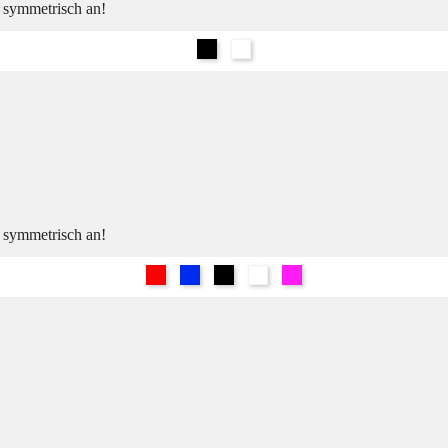
h symmetrisch an!
Schwarz
Weiß
h symmetrisch an!
Rot
Blau
Schwarz
Weiß
Pink