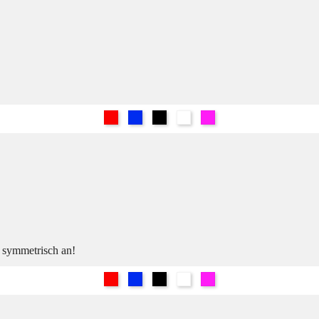
Rot
Blau
Schwarz
Weiß
Pink
h symmetrisch an!
Rot
Blau
Schwarz
Weiß
Pink