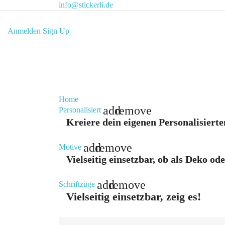
info@stickerli.de
Anmelden
Sign Up
Home
add
remove
Personalisiert
Kreiere dein eigenen Personalisierte
add
remove
Motive
Vielseitig einsetzbar, ob als Deko od
add
remove
Schriftzüge
Vielseitig einsetzbar, zeig es!