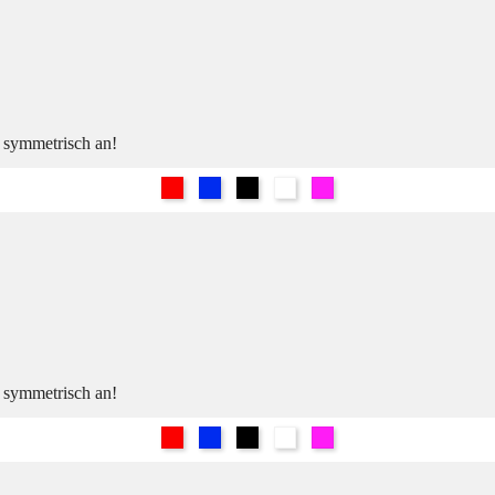
h symmetrisch an!
Rot
Blau
Schwarz
Weiß
Pink
h symmetrisch an!
Rot
Blau
Schwarz
Weiß
Pink