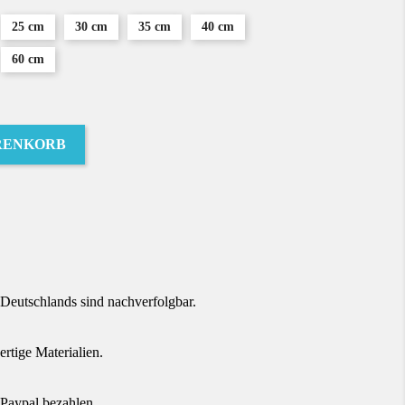
25 cm
30 cm
35 cm
40 cm
60 cm
RENKORB
terest
Deutschlands sind nachverfolgbar.
tige Materialien.
Paypal bezahlen.