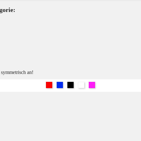
gorie:
h symmetrisch an!
Rot
Blau
Schwarz
Weiß
Pink