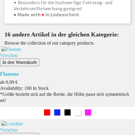
• Besonders für die hochwertige Fahrzeug- und
Verkehrsmittelwerbung geeignet
• Made with
♥
in Lüdenscheid
16 andere Artikel in der gleichen Kategorie:
Browse the collection of our category products.
Vorschau
In den Warenkorb
Flamme
Preis
ab
0,99 €
Availability:
100 In Stock
*Größe bezieht sich auf die Breite, die Höhe passt sich symmetrisch
an!
Rot
Blau
Schwarz
Weiß
Pink
Vorschau