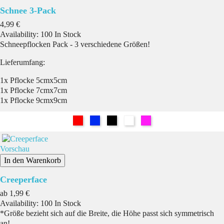
Schnee 3-Pack
Preis
4,99 €
Availability:
100 In Stock
Schneepflocken Pack - 3 verschiedene Größen!
Lieferumfang:
1x Pflocke 5cmx5cm
1x Pflocke 7cmx7cm
1x Pflocke 9cmx9cm
Rot
Blau
Schwarz
Weiß
Pink
Vorschau
In den Warenkorb
Creeperface
Preis
ab
1,99 €
Availability:
100 In Stock
*Größe bezieht sich auf die Breite, die Höhe passt sich symmetrisch
an!