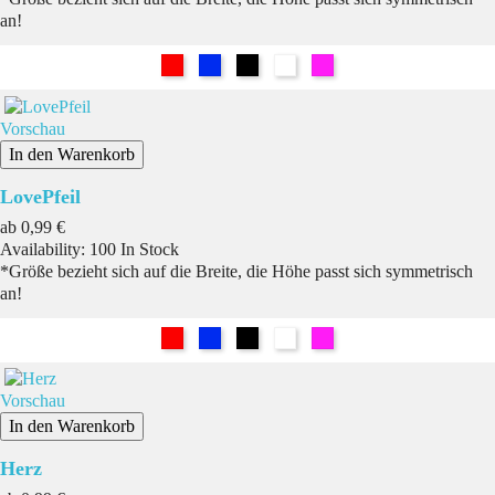
an!
Rot
Blau
Schwarz
Weiß
Pink
Vorschau
In den Warenkorb
LovePfeil
Preis
ab
0,99 €
Availability:
100 In Stock
*Größe bezieht sich auf die Breite, die Höhe passt sich symmetrisch
an!
Rot
Blau
Schwarz
Weiß
Pink
Vorschau
In den Warenkorb
Herz