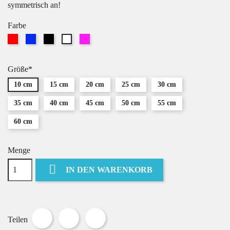
symmetrisch an!
Farbe
Rot
Blau
Schwarz
Pink
Weiß
Größe*
10 cm
15 cm
20 cm
25 cm
30 cm
35 cm
40 cm
45 cm
50 cm
55 cm
60 cm
Menge

IN DEN WARENKORB
Teilen
Tweet
Pinterest
Teilen