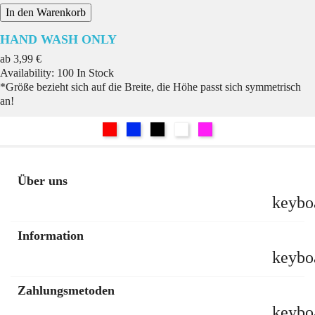
In den Warenkorb
HAND WASH ONLY
Preis
ab
3,99 €
Availability:
100 In Stock
*Größe bezieht sich auf die Breite, die Höhe passt sich symmetrisch
an!
Rot
Blau
Schwarz
Weiß
Pink
Über uns
keybo
Information
keybo
Zahlungsmetoden
keybo