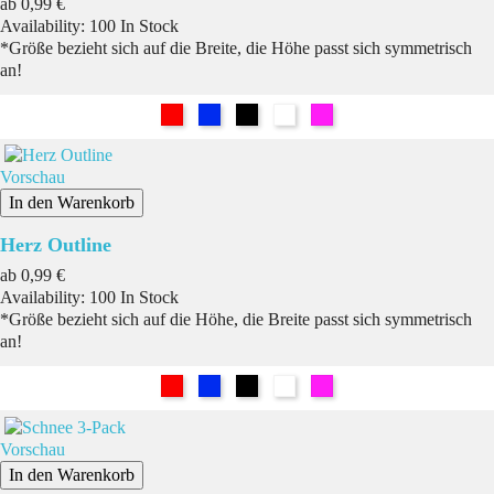
Preis
ab
0,99 €
Availability:
100 In Stock
*Größe bezieht sich auf die Breite, die Höhe passt sich symmetrisch
an!
Rot
Blau
Schwarz
Weiß
Pink
Vorschau
In den Warenkorb
Herz Outline
Preis
ab
0,99 €
Availability:
100 In Stock
*Größe bezieht sich auf die Höhe, die Breite passt sich symmetrisch
an!
Rot
Blau
Schwarz
Weiß
Pink
Vorschau
In den Warenkorb