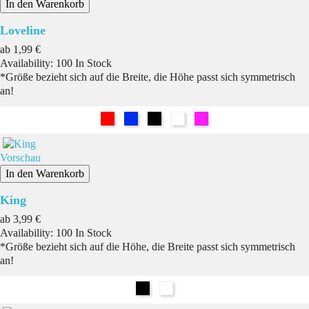
In den Warenkorb
Loveline
Preis
ab
1,99 €
Availability:
100 In Stock
*Größe bezieht sich auf die Breite, die Höhe passt sich symmetrisch
an!
Rot
Blau
Schwarz
Weiß
Pink
Vorschau
In den Warenkorb
King
Preis
ab
3,99 €
Availability:
100 In Stock
*Größe bezieht sich auf die Höhe, die Breite passt sich symmetrisch
an!
Schwarz
Weiß