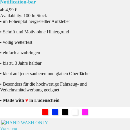
Notification-bar
Preis
ab
4,99 €
Availability:
100 In Stock
• im Folienplot hergestellter Aufkleber
• Schrift und Motiv ohne Hintergrund
• völlig wetterfest
• einfach anzubringen
• bis zu 3 Jahre haltbar
• klebt auf jeder sauberen und glatten Oberfläche
• Besonders für die hochwertige Fahrzeug- und
Verkehrsmittelwerbung geeignet
• Made with
♥
in Lüdenscheid
Rot
Blau
Schwarz
Weiß
Pink
Vorschau