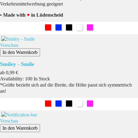
Verkehrsmittelwerbung geeignet
• Made with
♥
in Lüdenscheid
Rot
Blau
Schwarz
Weiß
Pink
Vorschau
In den Warenkorb
Smiley - Smile
Preis
ab
0,99 €
Availability:
100 In Stock
*Größe bezieht sich auf die Breite, die Höhe passt sich symmetrisch
an!
Rot
Blau
Schwarz
Weiß
Pink
Vorschau
In den Warenkorb