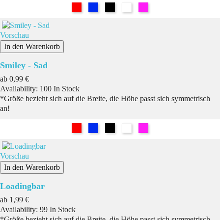
Rot
Blau
Schwarz
Weiß
Pink
Vorschau
In den Warenkorb
Smiley - Sad
Preis
ab
0,99 €
Availability:
100 In Stock
*Größe bezieht sich auf die Breite, die Höhe passt sich symmetrisch
an!
Rot
Blau
Schwarz
Weiß
Pink
Vorschau
In den Warenkorb
Loadingbar
Preis
ab
1,99 €
Availability:
99 In Stock
*Größe bezieht sich auf die Breite, die Höhe passt sich symmetrisch