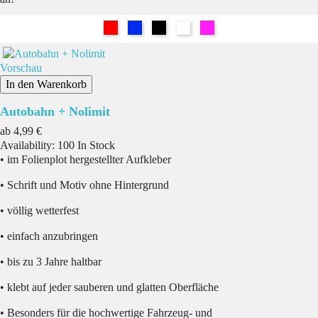
Rot
Blau
Schwarz
Weiß
Pink
Vorschau
In den Warenkorb
Autobahn + Nolimit
Preis
ab
4,99 €
Availability:
100 In Stock
• im Folienplot hergestellter Aufkleber
• Schrift und Motiv ohne Hintergrund
• völlig wetterfest
• einfach anzubringen
• bis zu 3 Jahre haltbar
• klebt auf jeder sauberen und glatten Oberfläche
• Besonders für die hochwertige Fahrzeug- und