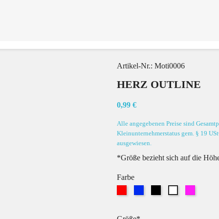
Artikel-Nr.:
Moti0006
HERZ OUTLINE
0,99 €
Alle angegebenen Preise sind Gesamtpr
Kleinunternehmerstatus gem. § 19 USt
ausgewiesen.
*Größe bezieht sich auf die Höhe
Farbe
Rot
Blau
Schwarz
Pink
Weiß
Größe*