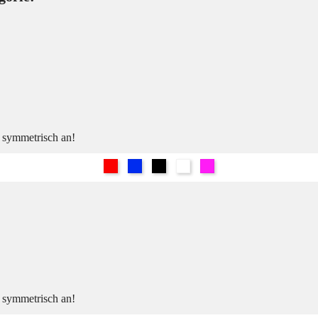
h symmetrisch an!
Rot
Blau
Schwarz
Weiß
Pink
h symmetrisch an!