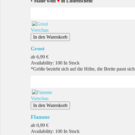
• Made with
♥
in Lüdenscheid
Vorschau
In den Warenkorb
Groot
Preis
ab
6,99 €
Availability:
100 In Stock
*Größe bezieht sich auf die Höhe, die Breite passt sic
Vorschau
In den Warenkorb
Flamme
Preis
ab
0,99 €
Availability:
100 In Stock