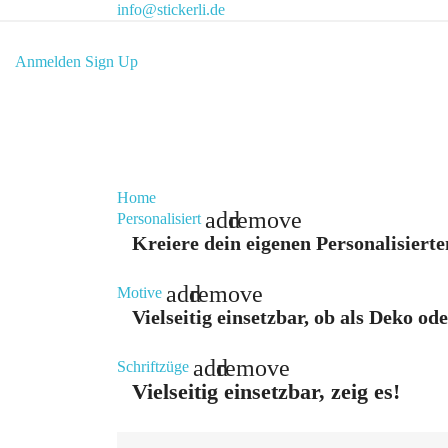
info@stickerli.de
Anmelden
Sign Up
Home
add
remove
Personalisiert
Kreiere dein eigenen Personalisierte
add
remove
Motive
Vielseitig einsetzbar, ob als Deko od
add
remove
Schriftzüge
Vielseitig einsetzbar, zeig es!