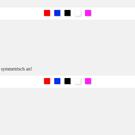
Rot
Blau
Schwarz
Weiß
Pink
h symmetrisch an!
Rot
Blau
Schwarz
Weiß
Pink