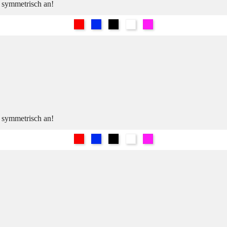
h symmetrisch an!
Rot
Blau
Schwarz
Weiß
Pink
h symmetrisch an!
Rot
Blau
Schwarz
Weiß
Pink