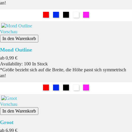
an!
Rot
Blau
Schwarz
Weiß
Pink
Vorschau
In den Warenkorb
Mond Outline
Preis
ab
0,99 €
Availability:
100 In Stock
*Größe bezieht sich auf die Breite, die Höhe passt sich symmetrisch
an!
Rot
Blau
Schwarz
Weiß
Pink
Vorschau
In den Warenkorb
Groot
Preis
ab
6,99 €