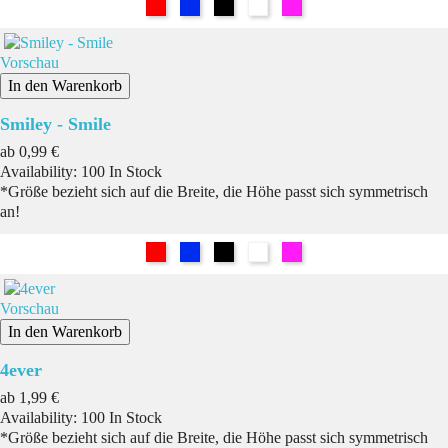
Rot
Blau
Schwarz
Weiß
Pink
Vorschau
In den Warenkorb
Smiley - Smile
Preis
ab
0,99 €
Availability:
100 In Stock
*Größe bezieht sich auf die Breite, die Höhe passt sich symmetrisch
an!
Rot
Blau
Schwarz
Weiß
Pink
Vorschau
In den Warenkorb
4ever
Preis
ab
1,99 €
Availability:
100 In Stock
*Größe bezieht sich auf die Breite, die Höhe passt sich symmetrisch