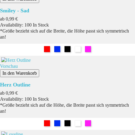
Smiley - Sad
Preis
ab
0,99 €
Availability:
100 In Stock
*Größe bezieht sich auf die Breite, die Höhe passt sich symmetrisch
an!
Rot
Blau
Schwarz
Weiß
Pink
Vorschau
In den Warenkorb
Herz Outline
Preis
ab
0,99 €
Availability:
100 In Stock
*Größe bezieht sich auf die Höhe, die Breite passt sich symmetrisch
an!
Rot
Blau
Schwarz
Weiß
Pink