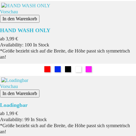
Vorschau
In den Warenkorb
HAND WASH ONLY
Preis
ab
3,99 €
Availability:
100 In Stock
*Größe bezieht sich auf die Breite, die Höhe passt sich symmetrisch
an!
Rot
Blau
Schwarz
Weiß
Pink
Vorschau
In den Warenkorb
Loadingbar
Preis
ab
1,99 €
Availability:
99 In Stock
*Größe bezieht sich auf die Breite, die Höhe passt sich symmetrisch
an!