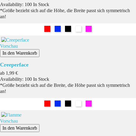
Availability:
100 In Stock
*Größe bezieht sich auf die Höhe, die Breite passt sich symmetrisch
an!
Rot
Blau
Schwarz
Weiß
Pink
Vorschau
In den Warenkorb
Creeperface
Preis
ab
1,99 €
Availability:
100 In Stock
*Größe bezieht sich auf die Breite, die Höhe passt sich symmetrisch
an!
Rot
Blau
Schwarz
Weiß
Pink
Vorschau
In den Warenkorb