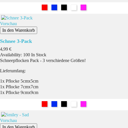
Rot
Blau
Schwarz
Weiß
Pink
Vorschau
In den Warenkorb
Schnee 3-Pack
Preis
4,99 €
Availability:
100 In Stock
Schneepflocken Pack - 3 verschiedene Größen!
Lieferumfang:
1x Pflocke 5cmx5cm
1x Pflocke 7cmx7cm
1x Pflocke 9cmx9cm
Rot
Blau
Schwarz
Weiß
Pink
Vorschau
In den Warenkorb