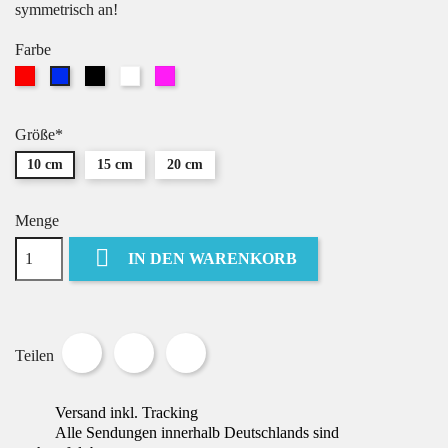
symmetrisch an!
Farbe
Rot
Schwarz
Weiß
Pink
Blau
Größe*
10 cm
15 cm
20 cm
Menge

IN DEN WARENKORB
Teilen
Tweet
Pinterest
Teilen
Versand inkl. Tracking
Alle Sendungen innerhalb Deutschlands sind