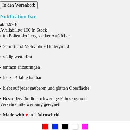
In den Warenkorb
Notification-bar
Preis
ab
4,99 €
Availability:
100 In Stock
• im Folienplot hergestellter Aufkleber
• Schrift und Motiv ohne Hintergrund
• völlig wetterfest
• einfach anzubringen
• bis zu 3 Jahre haltbar
• klebt auf jeder sauberen und glatten Oberfläche
• Besonders für die hochwertige Fahrzeug- und
Verkehrsmittelwerbung geeignet
• Made with
♥
in Lüdenscheid
Rot
Blau
Schwarz
Weiß
Pink