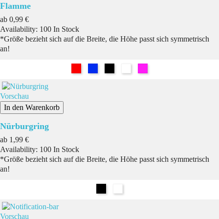
Flamme
Preis
ab
0,99 €
Availability:
100 In Stock
*Größe bezieht sich auf die Breite, die Höhe passt sich symmetrisch
an!
Rot
Blau
Schwarz
Weiß
Pink
Vorschau
In den Warenkorb
Nürburgring
Preis
ab
1,99 €
Availability:
100 In Stock
*Größe bezieht sich auf die Breite, die Höhe passt sich symmetrisch
an!
Schwarz
Weiß
Vorschau