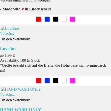
Verkehrsmittelwerbung geeignet
• Made with
♥
in Lüdenscheid
Rot
Blau
Schwarz
Weiß
Pink
Vorschau
In den Warenkorb
Loveline
Preis
ab
1,99 €
Availability:
100 In Stock
*Größe bezieht sich auf die Breite, die Höhe passt sich symmetrisch
an!
Rot
Blau
Schwarz
Weiß
Pink
Vorschau
In den Warenkorb
HAND WASH ONLY