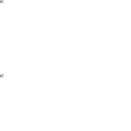
n!
n!