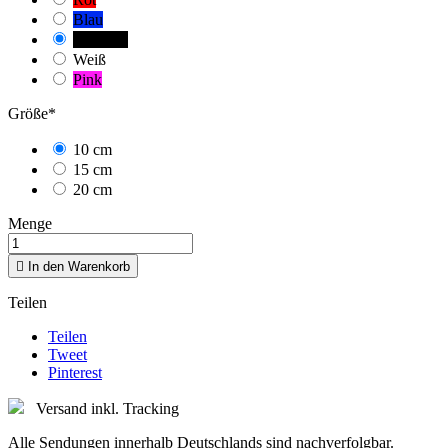
Blau
Schwarz
Weiß
Pink
Größe*
10 cm
15 cm
20 cm
Menge

In den Warenkorb
Teilen
Teilen
Tweet
Pinterest
Versand inkl. Tracking
Alle Sendungen innerhalb Deutschlands sind nachverfolgbar.