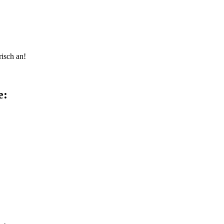
risch an!
e: