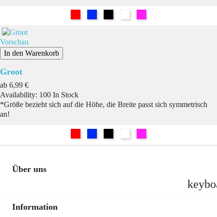
Rot
Blau
Schwarz
Weiß
Pink
Vorschau
In den Warenkorb
Groot
Preis
ab
6,99 €
Availability:
100 In Stock
*Größe bezieht sich auf die Höhe, die Breite passt sich symmetrisch
an!
Rot
Blau
Schwarz
Weiß
Pink
Über uns
keybo
Information