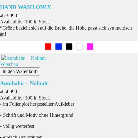
HAND WASH ONLY
Preis
ab
3,99 €
Availability:
100 In Stock
*Größe bezieht sich auf die Breite, die Höhe passt sich symmetrisch
an!
Rot
Blau
Schwarz
Weiß
Pink
Vorschau
In den Warenkorb
Autobahn + Nolimit
Preis
ab
4,99 €
Availability:
100 In Stock
• im Folienplot hergestellter Aufkleber
• Schrift und Motiv ohne Hintergrund
• völlig wetterfest
• einfach anzubringen