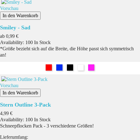
Vorschau
In den Warenkorb
Smiley - Sad
Preis
ab
0,99 €
Availability:
100 In Stock
*Größe bezieht sich auf die Breite, die Höhe passt sich symmetrisch
an!
Rot
Blau
Schwarz
Weiß
Pink
Vorschau
In den Warenkorb
Stern Outline 3-Pack
Preis
4,99 €
Availability:
100 In Stock
Schneepflocken Pack - 3 verschiedene Größen!
Lieferumfang: