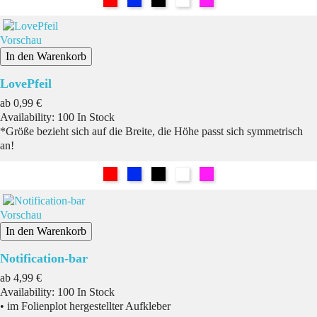
Vorschau
In den Warenkorb
LovePfeil
Preis
ab
0,99 €
Availability:
100 In Stock
*Größe bezieht sich auf die Breite, die Höhe passt sich symmetrisch
an!
Rot
Blau
Schwarz
Weiß
Pink
Vorschau
In den Warenkorb
Notification-bar
Preis
ab
4,99 €
Availability:
100 In Stock
• im Folienplot hergestellter Aufkleber