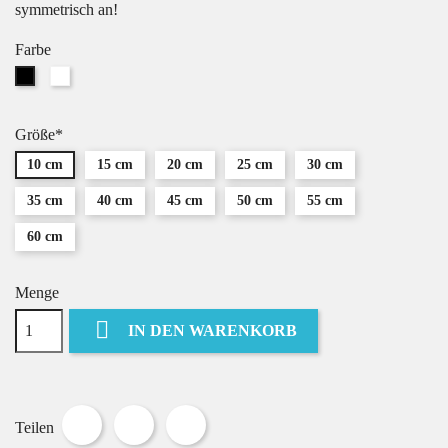
symmetrisch an!
Farbe
Weiß
Schwarz
Größe*
10 cm
15 cm
20 cm
25 cm
30 cm
35 cm
40 cm
45 cm
50 cm
55 cm
60 cm
Menge

IN DEN WARENKORB
Teilen
Tweet
Pinterest
Teilen