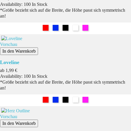
Availability:
100 In Stock
*Größe bezieht sich auf die Breite, die Höhe passt sich symmetrisch
an!
Rot
Blau
Schwarz
Weiß
Pink
Vorschau
In den Warenkorb
Loveline
Preis
ab
1,99 €
Availability:
100 In Stock
*Größe bezieht sich auf die Breite, die Höhe passt sich symmetrisch
an!
Rot
Blau
Schwarz
Weiß
Pink
Vorschau
In den Warenkorb