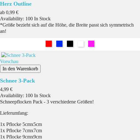
Herz Outline
Preis
ab
0,99 €
Availability:
100 In Stock
*Größe bezieht sich auf die Höhe, die Breite passt sich symmetrisch
an!
Rot
Blau
Schwarz
Weiß
Pink
Vorschau
In den Warenkorb
Schnee 3-Pack
Preis
4,99 €
Availability:
100 In Stock
Schneepflocken Pack - 3 verschiedene Größen!
Lieferumfang:
1x Pflocke 5cmx5cm
1x Pflocke 7cmx7cm
1x Pflocke 9cmx9cm