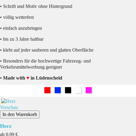
• Schrift und Motiv ohne Hintergrund
• völlig wetterfest
• einfach anzubringen
• bis zu 3 Jahre haltbar
• klebt auf jeder sauberen und glatten Oberfläche
• Besonders für die hochwertige Fahrzeug- und
Verkehrsmittelwerbung geeignet
• Made with
♥
in Lüdenscheid
Rot
Blau
Schwarz
Weiß
Pink
Vorschau
In den Warenkorb
Herz
Preis
ab
0,99 €