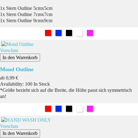
1x Stern Outline 5cmx5cm
1x Stern Outline 7cmx7cm
1x Stern Outline 9cmx9cm
Rot
Blau
Schwarz
Weiß
Pink
Vorschau
In den Warenkorb
Mond Outline
Preis
ab
0,99 €
Availability:
100 In Stock
*Größe bezieht sich auf die Breite, die Höhe passt sich symmetrisch
an!
Rot
Blau
Schwarz
Weiß
Pink
Vorschau
In den Warenkorb