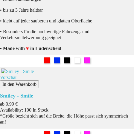
• bis zu 3 Jahre haltbar
• klebt auf jeder sauberen und glatten Oberfläche
• Besonders für die hochwertige Fahrzeug- und
Verkehrsmittelwerbung geeignet
• Made with
♥
in Lüdenscheid
Rot
Blau
Schwarz
Weiß
Pink
Vorschau
In den Warenkorb
Smiley - Smile
Preis
ab
0,99 €
Availability:
100 In Stock
*Größe bezieht sich auf die Breite, die Höhe passt sich symmetrisch
an!
Rot
Blau
Schwarz
Weiß
Pink