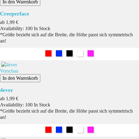
In den Warenkorb
Creeperface
Preis
ab
1,99 €
Availability:
100 In Stock
*Größe bezieht sich auf die Breite, die Höhe passt sich symmetrisch
an!
Rot
Blau
Schwarz
Weiß
Pink
Vorschau
In den Warenkorb
4ever
Preis
ab
1,99 €
Availability:
100 In Stock
*Größe bezieht sich auf die Breite, die Höhe passt sich symmetrisch
an!
Rot
Blau
Schwarz
Weiß
Pink