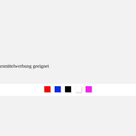
hrsmittelwerbung geeignet
Rot
Blau
Schwarz
Weiß
Pink