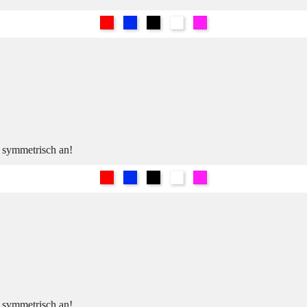
Rot
Blau
Schwarz
Weiß
Pink
h symmetrisch an!
Rot
Blau
Schwarz
Weiß
Pink
h symmetrisch an!