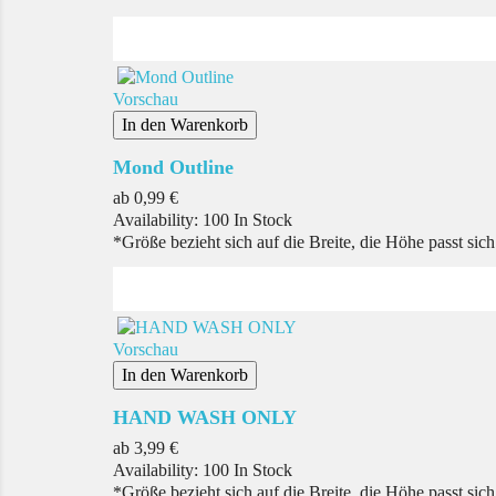
Vorschau
In den Warenkorb
Mond Outline
Preis
ab
0,99 €
Availability:
100 In Stock
*Größe bezieht sich auf die Breite, die Höhe passt sic
Vorschau
In den Warenkorb
HAND WASH ONLY
Preis
ab
3,99 €
Availability:
100 In Stock
*Größe bezieht sich auf die Breite, die Höhe passt sic