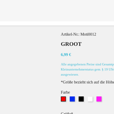
Artikel-Nr.:
Moti0012
GROOT
6,99 €
Alle angegebenen Preise sind Gesamtpr
Kleinunternehmerstatus gem. § 19 USt
ausgewiesen.
*Größe bezieht sich auf die Höhe
Farbe
Blau
Schwarz
Weiß
Pink
Rot
Größe*