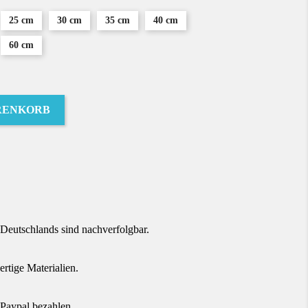
25 cm
30 cm
35 cm
40 cm
60 cm
RENKORB
terest
Deutschlands sind nachverfolgbar.
tige Materialien.
Paypal bezahlen.