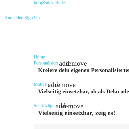
info@stickerli.de
Anmelden
Sign Up
Home
add
remove
Personalisiert
Kreiere dein eigenen Personalisierte
add
remove
Motive
Vielseitig einsetzbar, ob als Deko od
add
remove
Schriftzüge
Vielseitig einsetzbar, zeig es!