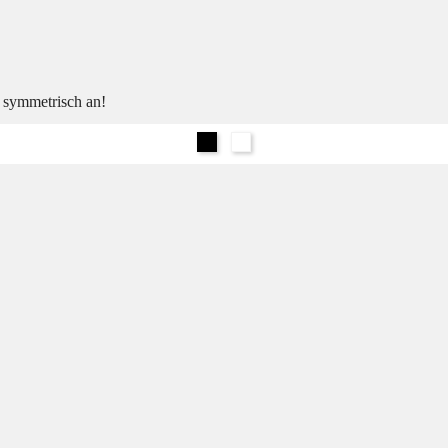
h symmetrisch an!
Schwarz
Weiß