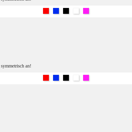
Rot
Blau
Schwarz
Weiß
Pink
h symmetrisch an!
Rot
Blau
Schwarz
Weiß
Pink