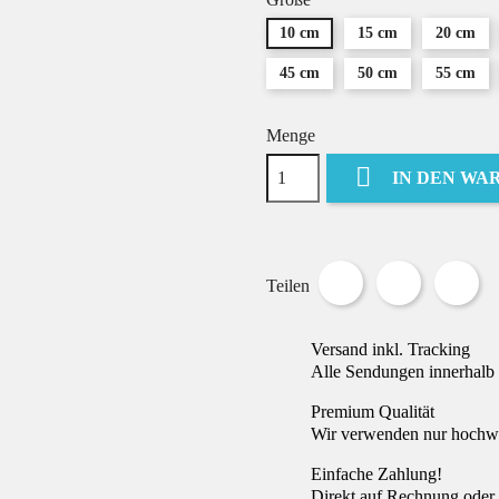
10 cm
15 cm
20 cm
45 cm
50 cm
55 cm
Menge

IN DEN WA
Teilen
Tweet
Pin
Teilen
Versand inkl. Tracking
Alle Sendungen innerhalb 
Premium Qualität
Wir verwenden nur hochwer
Einfache Zahlung!
Direkt auf Rechnung oder 