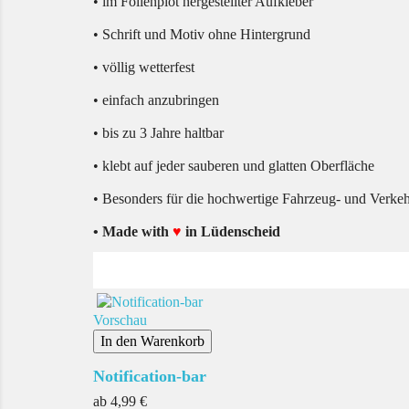
• im Folienplot hergestellter Aufkleber
• Schrift und Motiv ohne Hintergrund
• völlig wetterfest
• einfach anzubringen
• bis zu 3 Jahre haltbar
• klebt auf jeder sauberen und glatten Oberfläche
• Besonders für die hochwertige Fahrzeug- und Verke
• Made with
♥
in Lüdenscheid
Vorschau
In den Warenkorb
Notification-bar
Preis
ab
4,99 €