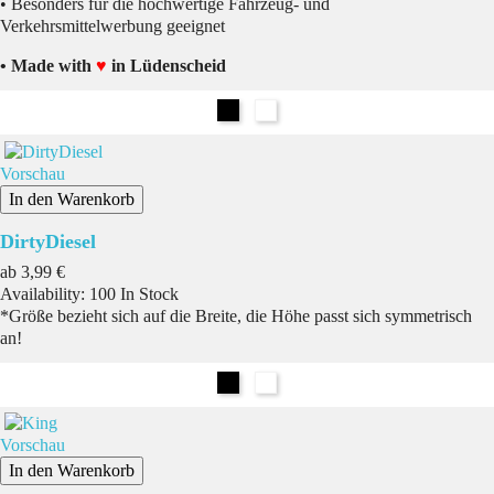
• Besonders für die hochwertige Fahrzeug- und
Verkehrsmittelwerbung geeignet
• Made with
♥
in Lüdenscheid
Schwarz
Weiß
Vorschau
In den Warenkorb
DirtyDiesel
Preis
ab
3,99 €
Availability:
100 In Stock
*Größe bezieht sich auf die Breite, die Höhe passt sich symmetrisch
an!
Schwarz
Weiß
Vorschau
In den Warenkorb