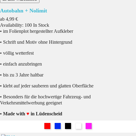
Autobahn + Nolimit
Preis
ab
4,99 €
Availability:
100 In Stock
• im Folienplot hergestellter Aufkleber
• Schrift und Motiv ohne Hintergrund
• völlig wetterfest
• einfach anzubringen
• bis zu 3 Jahre haltbar
• klebt auf jeder sauberen und glatten Oberfläche
• Besonders für die hochwertige Fahrzeug- und
Verkehrsmittelwerbung geeignet
• Made with
♥
in Lüdenscheid
Rot
Blau
Schwarz
Weiß
Pink