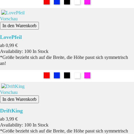
Rot
Blau
Schwarz
Weiß
Pink
Vorschau
In den Warenkorb
LovePfeil
Preis
ab
0,99 €
Availability:
100 In Stock
*Größe bezieht sich auf die Breite, die Höhe passt sich symmetrisch
an!
Rot
Blau
Schwarz
Weiß
Pink
Vorschau
In den Warenkorb
DriftKing
Preis
ab
3,99 €
Availability:
100 In Stock
*Größe bezieht sich auf die Breite, die Höhe passt sich symmetrisch