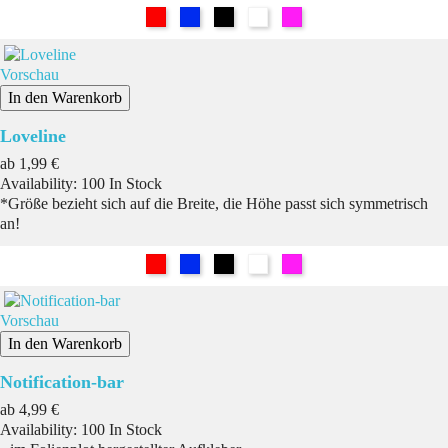
Rot
Blau
Schwarz
Weiß
Pink
Vorschau
In den Warenkorb
Loveline
Preis
ab
1,99 €
Availability:
100 In Stock
*Größe bezieht sich auf die Breite, die Höhe passt sich symmetrisch
an!
Rot
Blau
Schwarz
Weiß
Pink
Vorschau
In den Warenkorb
Notification-bar
Preis
ab
4,99 €
Availability:
100 In Stock