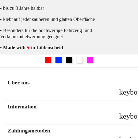
• bis zu 3 Jahre haltbar
• klebt auf jeder sauberen und glatten Oberfläche
• Besonders für die hochwertige Fahrzeug- und
Verkehrsmittelwerbung geeignet
• Made with
♥
in Lüdenscheid
Rot
Blau
Schwarz
Weiß
Pink
Über uns
keybo
Information
keybo
Zahlungsmetoden