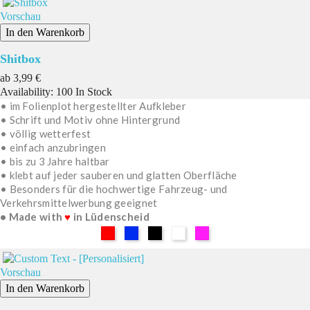
Vorschau
In den Warenkorb
Shitbox
Preis
ab
3,99 €
Availability:
100 In Stock
• im Folienplot hergestellter Aufkleber
• Schrift und Motiv ohne Hintergrund
• völlig wetterfest
• einfach anzubringen
• bis zu 3 Jahre haltbar
• klebt auf jeder sauberen und glatten Oberfläche
• Besonders für die hochwertige Fahrzeug- und
Verkehrsmittelwerbung geeignet
• Made with
♥
in Lüdenscheid
Rot
Blau
Schwarz
Weiß
Pink
Vorschau
In den Warenkorb