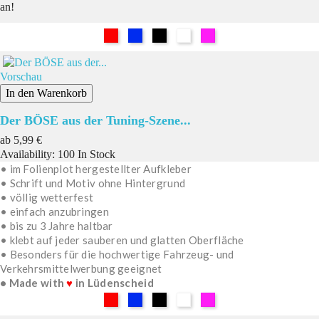
an!
Rot
Blau
Schwarz
Weiß
Pink
Vorschau
In den Warenkorb
Der BÖSE aus der Tuning-Szene...
Preis
ab
5,99 €
Availability:
100 In Stock
• im Folienplot hergestellter Aufkleber
• Schrift und Motiv ohne Hintergrund
• völlig wetterfest
• einfach anzubringen
• bis zu 3 Jahre haltbar
• klebt auf jeder sauberen und glatten Oberfläche
• Besonders für die hochwertige Fahrzeug- und
Verkehrsmittelwerbung geeignet
• Made with
♥
in Lüdenscheid
Rot
Blau
Schwarz
Weiß
Pink