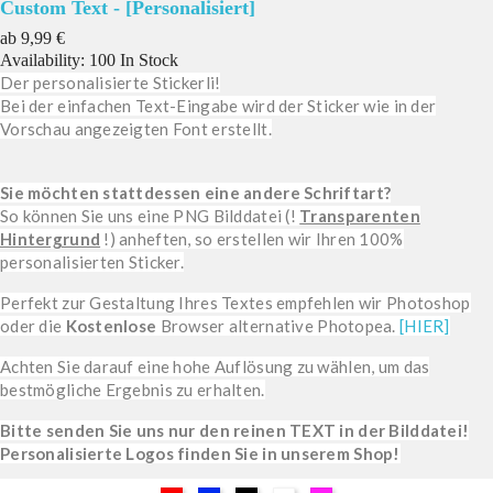
Custom Text - [Personalisiert]
Preis
ab
9,99 €
Availability:
100 In Stock
Der personalisierte Stickerli!
Bei der einfachen Text-Eingabe wird der Sticker wie in der
Vorschau angezeigten Font erstellt.
Sie möchten stattdessen eine andere Schriftart?
So können Sie uns eine PNG Bilddatei (!
Transparenten
Hintergrund
!) anheften, so erstellen wir Ihren 100%
personalisierten Sticker.
Perfekt zur Gestaltung Ihres Textes empfehlen wir Photoshop
oder die
Kostenlose
Browser alternative Photopea.
[HIER]
Achten Sie darauf eine hohe Auflösung zu wählen, um das
bestmögliche Ergebnis zu erhalten.
Bitte senden Sie uns nur den reinen TEXT in der Bilddatei!
Personalisierte Logos finden Sie in unserem Shop!