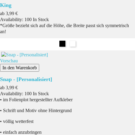
King
Preis
ab
3,99 €
Availability:
100 In Stock
*Größe bezieht sich auf die Höhe, die Breite passt sich symmetrisch
an!
Schwarz
Weiß
Vorschau
In den Warenkorb
Snap - [Personalisiert]
Preis
ab
3,99 €
Availability:
100 In Stock
• im Folienplot hergestellter Aufkleber
• Schrift und Motiv ohne Hintergrund
• völlig wetterfest
• einfach anzubringen