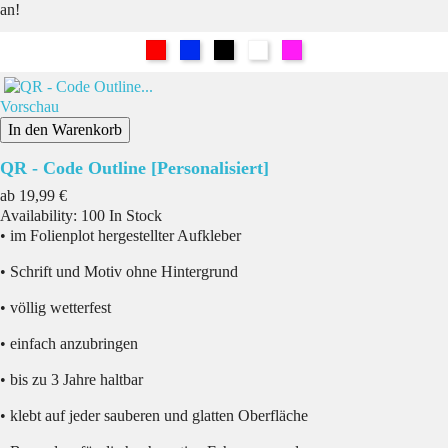
an!
Rot
Blau
Schwarz
Weiß
Pink
Vorschau
In den Warenkorb
QR - Code Outline [Personalisiert]
Preis
ab
19,99 €
Availability:
100 In Stock
• im Folienplot hergestellter Aufkleber
• Schrift und Motiv ohne Hintergrund
• völlig wetterfest
• einfach anzubringen
• bis zu 3 Jahre haltbar
• klebt auf jeder sauberen und glatten Oberfläche