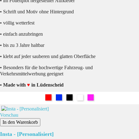
• im Folienplot hergestellter Aufkleber
• Schrift und Motiv ohne Hintergrund
• völlig wetterfest
• einfach anzubringen
• bis zu 3 Jahre haltbar
• klebt auf jeder sauberen und glatten Oberfläche
• Besonders für die hochwertige Fahrzeug- und
Verkehrsmittelwerbung geeignet
• Made with
♥
in Lüdenscheid
Rot
Blau
Schwarz
Weiß
Pink
Vorschau
In den Warenkorb
Insta - [Personalisiert]