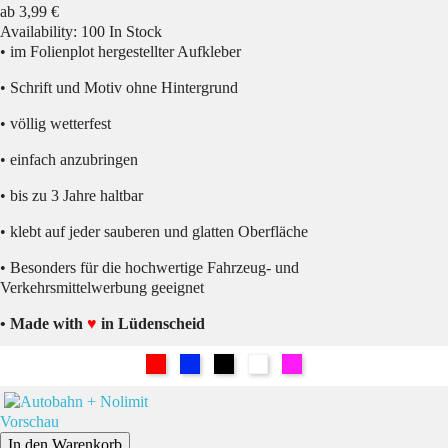
Preis
ab
3,99 €
Availability:
100 In Stock
• im Folienplot hergestellter Aufkleber
• Schrift und Motiv ohne Hintergrund
• völlig wetterfest
• einfach anzubringen
• bis zu 3 Jahre haltbar
• klebt auf jeder sauberen und glatten Oberfläche
• Besonders für die hochwertige Fahrzeug- und
Verkehrsmittelwerbung geeignet
• Made with
♥
in Lüdenscheid
Rot
Blau
Schwarz
Weiß
Pink
Vorschau
In den Warenkorb