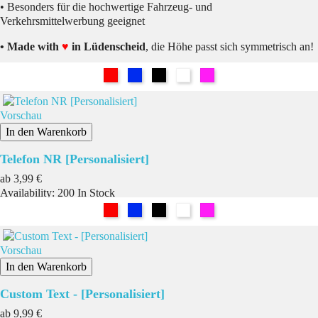
• Besonders für die hochwertige Fahrzeug- und
Verkehrsmittelwerbung geeignet
• Made with
♥
in Lüdenscheid
, die Höhe passt sich symmetrisch an!
Rot
Blau
Schwarz
Weiß
Pink
Vorschau
In den Warenkorb
Telefon NR [Personalisiert]
Preis
ab
3,99 €
Availability:
200 In Stock
Rot
Blau
Schwarz
Weiß
Pink
Vorschau
In den Warenkorb
Custom Text - [Personalisiert]
Preis
ab
9,99 €