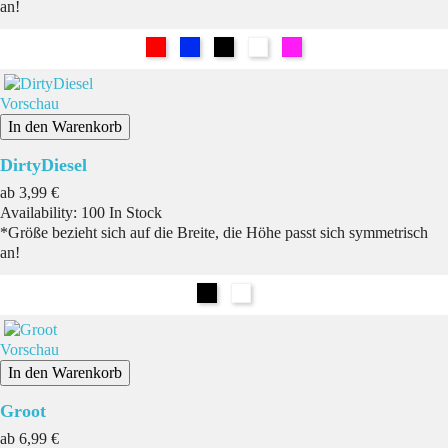
an!
Rot
Blau
Schwarz
Weiß
Pink
Vorschau
In den Warenkorb
DirtyDiesel
Preis
ab
3,99 €
Availability:
100 In Stock
*Größe bezieht sich auf die Breite, die Höhe passt sich symmetrisch
an!
Schwarz
Weiß
Vorschau
In den Warenkorb
Groot
Preis
ab
6,99 €