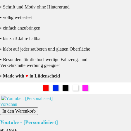
• Schrift und Motiv ohne Hintergrund
• völlig wetterfest
• einfach anzubringen
• bis zu 3 Jahre haltbar
• klebt auf jeder sauberen und glatten Oberfläche
• Besonders für die hochwertige Fahrzeug- und
Verkehrsmittelwerbung geeignet
• Made with
♥
in Lüdenscheid
Rot
Blau
Schwarz
Weiß
Pink
Vorschau
In den Warenkorb
Youtube - [Personalisiert]
Preis
ab
3,99 €