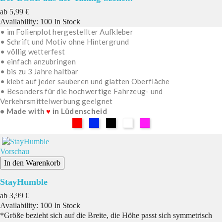
Preis
ab
5,99 €
Availability:
100 In Stock
• im Folienplot hergestellter Aufkleber
• Schrift und Motiv ohne Hintergrund
• völlig wetterfest
• einfach anzubringen
• bis zu 3 Jahre haltbar
• klebt auf jeder sauberen und glatten Oberfläche
• Besonders für die hochwertige Fahrzeug- und
Verkehrsmittelwerbung geeignet
• Made with
♥
in Lüdenscheid
Rot
Blau
Schwarz
Weiß
Pink
Vorschau
In den Warenkorb
StayHumble
Preis
ab
3,99 €
Availability:
100 In Stock
*Größe bezieht sich auf die Breite, die Höhe passt sich symmetrisch