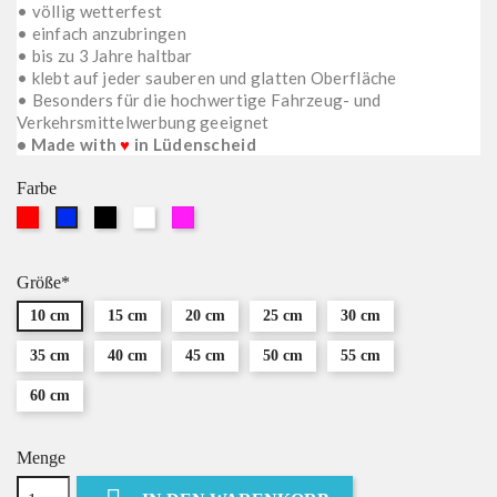
• völlig wetterfest
• einfach anzubringen
• bis zu 3 Jahre haltbar
• klebt auf jeder sauberen und glatten Oberfläche
• Besonders für die hochwertige Fahrzeug- und
Verkehrsmittelwerbung geeignet
• Made with
♥
in Lüdenscheid
Farbe
Rot
Schwarz
Weiß
Pink
Blau
Größe*
10 cm
15 cm
20 cm
25 cm
30 cm
35 cm
40 cm
45 cm
50 cm
55 cm
60 cm
Menge