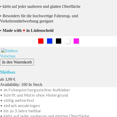
• klebt auf jeder sauberen und glatten Oberfläche
• Besonders für die hochwertige Fahrzeug- und
Verkehrsmittelwerbung geeignet
• Made with
♥
in Lüdenscheid
Rot
Blau
Schwarz
Weiß
Pink
Vorschau
In den Warenkorb
Shitbox
Preis
ab
3,99 €
Availability:
100 In Stock
• im Folienplot hergestellter Aufkleber
• Schrift und Motiv ohne Hintergrund
• völlig wetterfest
• einfach anzubringen
• bis zu 3 Jahre haltbar
• klebt auf jeder sauberen und glatten Oberfläche