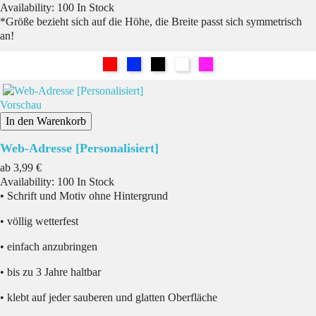
Availability:
100 In Stock
*Größe bezieht sich auf die Höhe, die Breite passt sich symmetrisch
an!
Rot
Blau
Schwarz
Weiß
Pink
Vorschau
In den Warenkorb
Web-Adresse [Personalisiert]
Preis
ab
3,99 €
Availability:
100 In Stock
• Schrift und Motiv ohne Hintergrund
• völlig wetterfest
• einfach anzubringen
• bis zu 3 Jahre haltbar
• klebt auf jeder sauberen und glatten Oberfläche