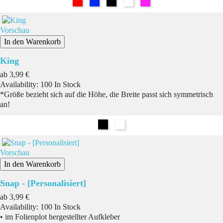
Rot
Blau
Schwarz
Weiß
Pink
Vorschau
In den Warenkorb
King
Preis
ab
3,99 €
Availability:
100 In Stock
*Größe bezieht sich auf die Höhe, die Breite passt sich symmetrisch
an!
Schwarz
Weiß
Vorschau
In den Warenkorb
Snap - [Personalisiert]
Preis
ab
3,99 €
Availability:
100 In Stock
• im Folienplot hergestellter Aufkleber