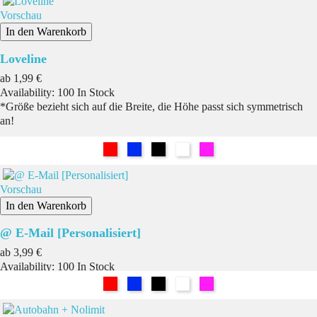
Vorschau
In den Warenkorb
Loveline
Preis
ab
1,99 €
Availability:
100 In Stock
*Größe bezieht sich auf die Breite, die Höhe passt sich symmetrisch
an!
Rot
Blau
Schwarz
Weiß
Pink
Vorschau
In den Warenkorb
@ E-Mail [Personalisiert]
Preis
ab
3,99 €
Availability:
100 In Stock
Rot
Blau
Schwarz
Weiß
Pink