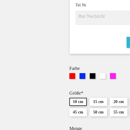
Tel.Nr.
Farbe
Rot
Blau
Weiß
Pink
Schwarz
Größe*
10 cm
15 cm
20 cm
45 cm
50 cm
55 cm
Menge