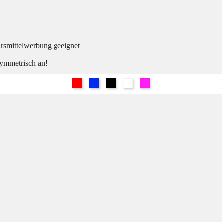
hrsmittelwerbung geeignet
symmetrisch an!
Rot
Blau
Schwarz
Weiß
Pink