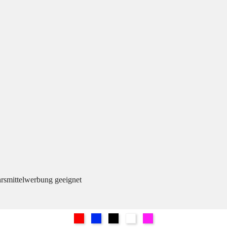
hrsmittelwerbung geeignet
Rot
Blau
Schwarz
Weiß
Pink