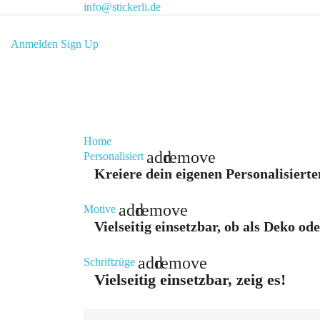
info@stickerli.de
Anmelden
Sign Up
Home
add
remove
Personalisiert
Kreiere dein eigenen Personalisierte
add
remove
Motive
Vielseitig einsetzbar, ob als Deko od
add
remove
Schriftzüge
Vielseitig einsetzbar, zeig es!