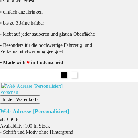
• völlig wetterfest
• einfach anzubringen
• bis zu 3 Jahre haltbar
• klebt auf jeder sauberen und glatten Oberfläche
• Besonders für die hochwertige Fahrzeug- und
Verkehrsmittelwerbung geeignet
• Made with
♥
in Lüdenscheid
Schwarz
Weiß
Vorschau
In den Warenkorb
Web-Adresse [Personalisiert]
Preis
ab
3,99 €
Availability:
100 In Stock
• Schrift und Motiv ohne Hintergrund