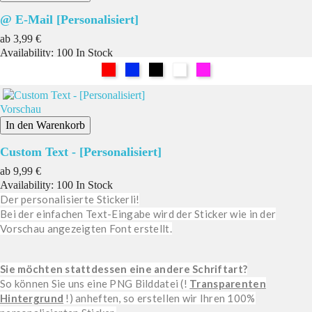
@ E-Mail [Personalisiert]
Preis
ab
3,99 €
Availability:
100 In Stock
Rot
Blau
Schwarz
Weiß
Pink
Vorschau
In den Warenkorb
Custom Text - [Personalisiert]
Preis
ab
9,99 €
Availability:
100 In Stock
Der personalisierte Stickerli!
Bei der einfachen Text-Eingabe wird der Sticker wie in der
Vorschau angezeigten Font erstellt.
Sie möchten stattdessen eine andere Schriftart?
So können Sie uns eine PNG Bilddatei (!
Transparenten
Hintergrund
!) anheften, so erstellen wir Ihren 100%