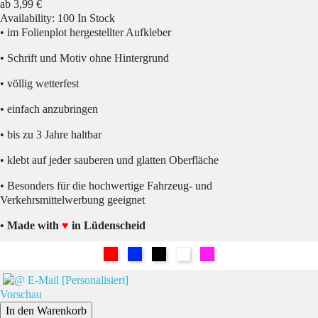
Preis
ab
3,99 €
Availability:
100 In Stock
• im Folienplot hergestellter Aufkleber
• Schrift und Motiv ohne Hintergrund
• völlig wetterfest
• einfach anzubringen
• bis zu 3 Jahre haltbar
• klebt auf jeder sauberen und glatten Oberfläche
• Besonders für die hochwertige Fahrzeug- und
Verkehrsmittelwerbung geeignet
• Made with
♥
in Lüdenscheid
Rot
Blau
Schwarz
Weiß
Pink
Vorschau
In den Warenkorb