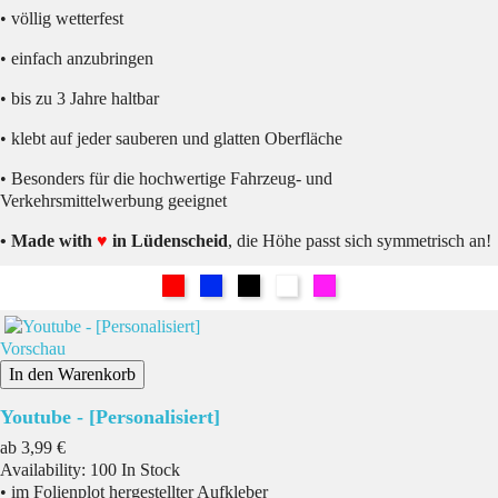
• völlig wetterfest
• einfach anzubringen
• bis zu 3 Jahre haltbar
• klebt auf jeder sauberen und glatten Oberfläche
• Besonders für die hochwertige Fahrzeug- und
Verkehrsmittelwerbung geeignet
• Made with
♥
in Lüdenscheid
, die Höhe passt sich symmetrisch an!
Rot
Blau
Schwarz
Weiß
Pink
Vorschau
In den Warenkorb
Youtube - [Personalisiert]
Preis
ab
3,99 €
Availability:
100 In Stock
• im Folienplot hergestellter Aufkleber