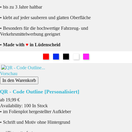
• bis zu 3 Jahre haltbar
• klebt auf jeder sauberen und glatten Oberfläche
• Besonders für die hochwertige Fahrzeug- und
Verkehrsmittelwerbung geeignet
• Made with
♥
in Lüdenscheid
Rot
Blau
Schwarz
Weiß
Pink
Vorschau
In den Warenkorb
QR - Code Outline [Personalisiert]
Preis
ab
19,99 €
Availability:
100 In Stock
• im Folienplot hergestellter Aufkleber
• Schrift und Motiv ohne Hintergrund