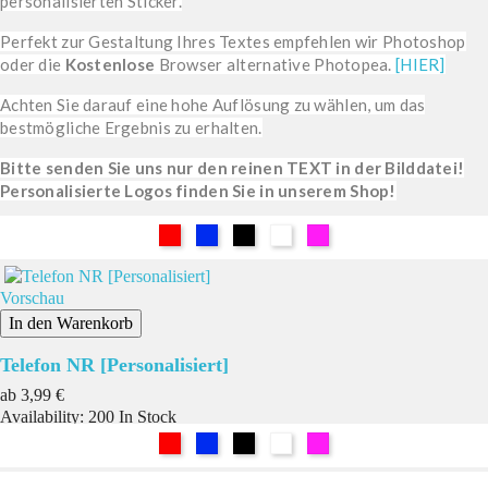
personalisierten Sticker.
Perfekt zur Gestaltung Ihres Textes empfehlen wir Photoshop
oder die
Kostenlose
Browser alternative Photopea.
[HIER]
Achten Sie darauf eine hohe Auflösung zu wählen, um das
bestmögliche Ergebnis zu erhalten.
Bitte senden Sie uns nur den reinen TEXT in der Bilddatei!
Personalisierte Logos finden Sie in unserem Shop!
Rot
Blau
Schwarz
Weiß
Pink
Vorschau
In den Warenkorb
Telefon NR [Personalisiert]
Preis
ab
3,99 €
Availability:
200 In Stock
Rot
Blau
Schwarz
Weiß
Pink