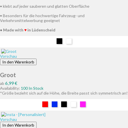
• klebt auf jeder sauberen und glatten Oberfläche
• Besonders für die hochwertige Fahrzeug- und
Verkehrsmittelwerbung geeignet
• Made with
♥
in Lüdenscheid
Schwarz
Weiß
Vorschau
In den Warenkorb
Groot
Preis
6,99 €
ab
Availability:
100 In Stock
*Größe bezieht sich auf die Höhe, die Breite passt sich symmetrisch an!
Rot
Blau
Schwarz
Weiß
Pink
Vorschau
In den Warenkorb