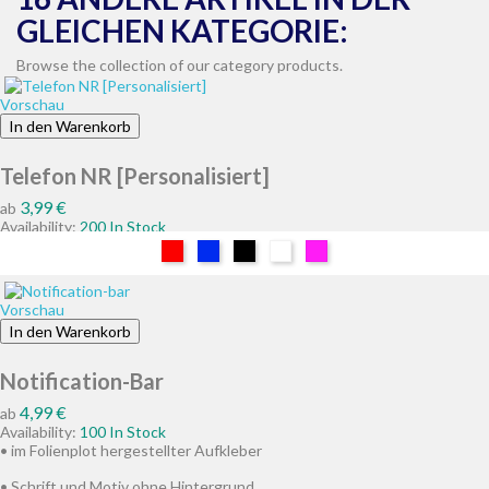
GLEICHEN KATEGORIE:
Browse the collection of our category products.
Vorschau
In den Warenkorb
Telefon NR [Personalisiert]
Preis
3,99 €
ab
Availability:
200 In Stock
Rot
Blau
Schwarz
Weiß
Pink
Vorschau
In den Warenkorb
Notification-Bar
Preis
4,99 €
ab
Availability:
100 In Stock
• im Folienplot hergestellter Aufkleber
• Schrift und Motiv ohne Hintergrund