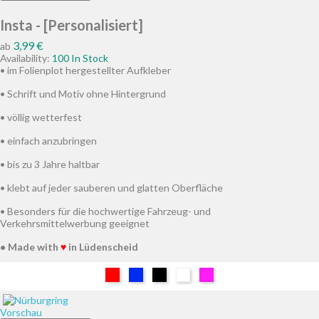
Insta - [Personalisiert]
Preis
3,99 €
ab
Availability:
100 In Stock
• im Folienplot hergestellter Aufkleber
• Schrift und Motiv ohne Hintergrund
• völlig wetterfest
• einfach anzubringen
• bis zu 3 Jahre haltbar
• klebt auf jeder sauberen und glatten Oberfläche
• Besonders für die hochwertige Fahrzeug- und
Verkehrsmittelwerbung geeignet
• Made with
♥
in Lüdenscheid
Rot
Blau
Schwarz
Weiß
Pink
Vorschau