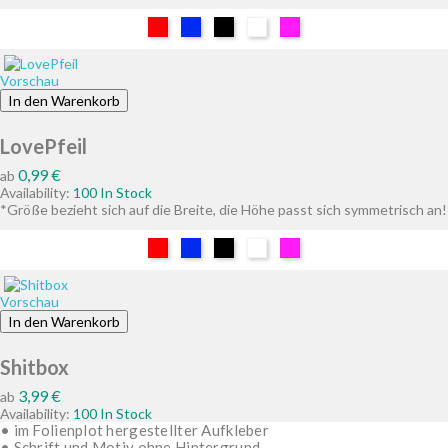
Rot
Blau
Schwarz
Weiß
Pink
Vorschau
In den Warenkorb
LovePfeil
Preis
0,99 €
ab
Availability:
100 In Stock
*Größe bezieht sich auf die Breite, die Höhe passt sich symmetrisch an!
Rot
Blau
Schwarz
Weiß
Pink
Vorschau
In den Warenkorb
Shitbox
Preis
3,99 €
ab
Availability:
100 In Stock
• im Folienplot hergestellter Aufkleber
• Schrift und Motiv ohne Hintergrund