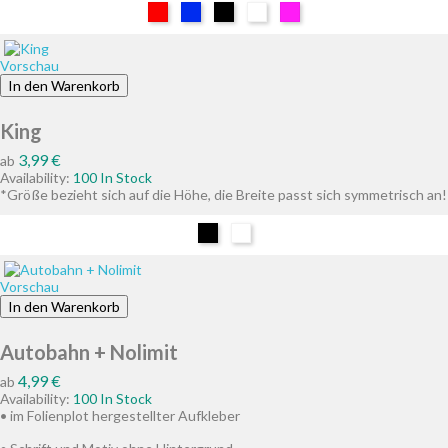
Rot
Blau
Schwarz
Weiß
Pink
Vorschau
In den Warenkorb
King
Preis
3,99 €
ab
Availability:
100 In Stock
*Größe bezieht sich auf die Höhe, die Breite passt sich symmetrisch an!
Schwarz
Weiß
Vorschau
In den Warenkorb
Autobahn + Nolimit
Preis
4,99 €
ab
Availability:
100 In Stock
• im Folienplot hergestellter Aufkleber