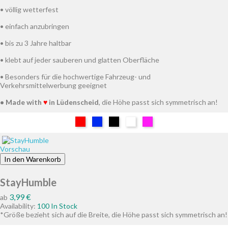
• völlig wetterfest
• einfach anzubringen
• bis zu 3 Jahre haltbar
• klebt auf jeder sauberen und glatten Oberfläche
• Besonders für die hochwertige Fahrzeug- und
Verkehrsmittelwerbung geeignet
• Made with
♥
in Lüdenscheid
, die Höhe passt sich symmetrisch an!
Rot
Blau
Schwarz
Weiß
Pink
Vorschau
In den Warenkorb
StayHumble
Preis
3,99 €
ab
Availability:
100 In Stock
*Größe bezieht sich auf die Breite, die Höhe passt sich symmetrisch an!