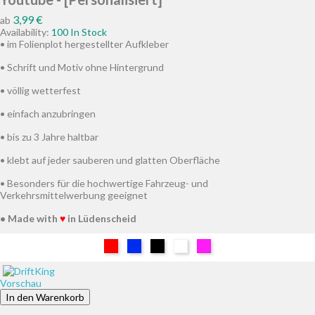
Preis
3,99 €
ab
Availability:
100 In Stock
• im Folienplot hergestellter Aufkleber
• Schrift und Motiv ohne Hintergrund
• völlig wetterfest
• einfach anzubringen
• bis zu 3 Jahre haltbar
• klebt auf jeder sauberen und glatten Oberfläche
• Besonders für die hochwertige Fahrzeug- und
Verkehrsmittelwerbung geeignet
• Made with
♥
in Lüdenscheid
Rot
Blau
Schwarz
Weiß
Pink
Vorschau
In den Warenkorb