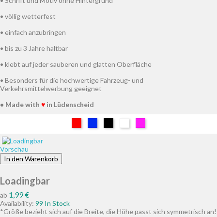
• Schrift und Motiv ohne Hintergrund
• völlig wetterfest
• einfach anzubringen
• bis zu 3 Jahre haltbar
• klebt auf jeder sauberen und glatten Oberfläche
• Besonders für die hochwertige Fahrzeug- und
Verkehrsmittelwerbung geeignet
• Made with
♥
in Lüdenscheid
Rot
Blau
Schwarz
Weiß
Pink
Vorschau
In den Warenkorb
Loadingbar
Preis
1,99 €
ab
Availability:
99 In Stock
*Größe bezieht sich auf die Breite, die Höhe passt sich symmetrisch an!