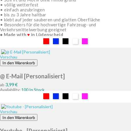
• völlig wetterfest
• einfach anzubringen
• bis zu 3 Jahre haltbar
• klebt auf jeder sauberen und glatten Oberfläche
• Besonders für die hochwertige Fahrzeug- und
Verkehrsmittelwerbung geeignet
• Made with
♥
in Lüdenscheid
Rot
Blau
Schwarz
Weiß
Pink
Vorschau
In den Warenkorb
@ E-Mail [Personalisiert]
Preis
3,99 €
ab
Availability:
100 In Stock
Rot
Blau
Schwarz
Weiß
Pink
Vorschau
In den Warenkorb
Youtube - [Personalisiert]