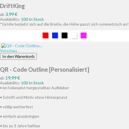
DriftKing
Preis
3,99 €
ab
Availability:
100 In Stock
*Größe bezieht sich auf die Breite, die Höhe passt sich symmetrisch an!
Rot
Blau
Schwarz
Weiß
Pink
Vorschau
In den Warenkorb
QR - Code Outline [Personalisiert]
Preis
19,99 €
ab
Availability:
100 In Stock
• im Folienplot hergestellter Aufkleber
• Schrift und Motiv ohne Hintergrund
• völlig wetterfest
• einfach anzubringen
• bis zu 3 Jahre haltbar