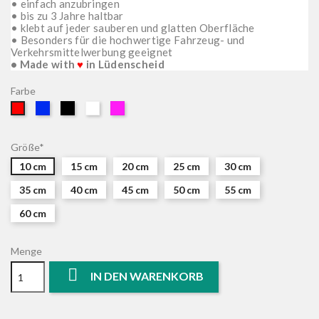
• einfach anzubringen
• bis zu 3 Jahre haltbar
• klebt auf jeder sauberen und glatten Oberfläche
• Besonders für die hochwertige Fahrzeug- und
Verkehrsmittelwerbung geeignet
• Made with
♥
in Lüdenscheid
Farbe
Blau
Schwarz
Weiß
Pink
Rot
Größe*
10 cm
15 cm
20 cm
25 cm
30 cm
35 cm
40 cm
45 cm
50 cm
55 cm
60 cm
Menge

IN DEN WARENKORB