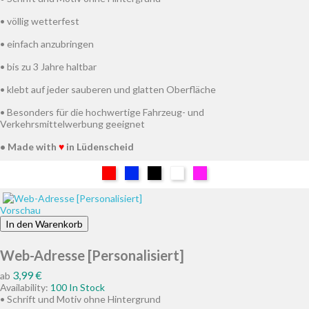
• völlig wetterfest
• einfach anzubringen
• bis zu 3 Jahre haltbar
• klebt auf jeder sauberen und glatten Oberfläche
• Besonders für die hochwertige Fahrzeug- und
Verkehrsmittelwerbung geeignet
• Made with
♥
in Lüdenscheid
Rot
Blau
Schwarz
Weiß
Pink
Vorschau
In den Warenkorb
Web-Adresse [Personalisiert]
Preis
3,99 €
ab
Availability:
100 In Stock
• Schrift und Motiv ohne Hintergrund