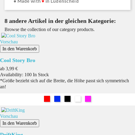
• Made with
♥
in Lüdenscheid
8 andere Artikel in der gleichen Kategorie:
Browse the collection of our category products.
Vorschau
In den Warenkorb
Cool Story Bro
Preis
ab
3,99 €
Availability:
100 In Stock
*Größe bezieht sich auf die Breite, die Höhe passt sich symmetrisch
an!
Rot
Blau
Schwarz
Weiß
Pink
Vorschau
In den Warenkorb
DriftKing