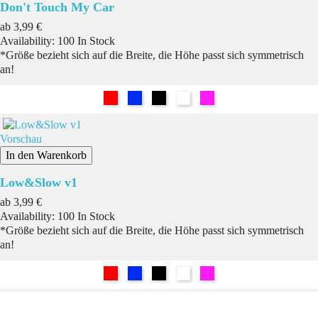
Don't Touch My Car
Preis
ab
3,99 €
Availability:
100 In Stock
*Größe bezieht sich auf die Breite, die Höhe passt sich symmetrisch
an!
Rot
Blau
Schwarz
Weiß
Pink
Vorschau
In den Warenkorb
Low&Slow v1
Preis
ab
3,99 €
Availability:
100 In Stock
*Größe bezieht sich auf die Breite, die Höhe passt sich symmetrisch
an!
Rot
Blau
Schwarz
Weiß
Pink