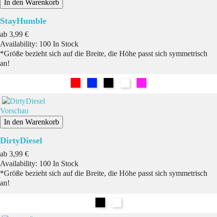
In den Warenkorb
StayHumble
Preis
ab
3,99 €
Availability:
100 In Stock
*Größe bezieht sich auf die Breite, die Höhe passt sich symmetrisch
an!
Rot
Blau
Schwarz
Weiß
Pink
Vorschau
In den Warenkorb
DirtyDiesel
Preis
ab
3,99 €
Availability:
100 In Stock
*Größe bezieht sich auf die Breite, die Höhe passt sich symmetrisch
an!
Schwarz
Weiß