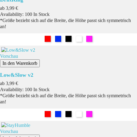
Preis
ab
3,99 €
Availability:
100 In Stock
*Größe bezieht sich auf die Breite, die Höhe passt sich symmetrisch
an!
Rot
Blau
Schwarz
Weiß
Pink
Vorschau
In den Warenkorb
Low&Slow v2
Preis
ab
3,99 €
Availability:
100 In Stock
*Größe bezieht sich auf die Breite, die Höhe passt sich symmetrisch
an!
Rot
Blau
Schwarz
Weiß
Pink
Vorschau