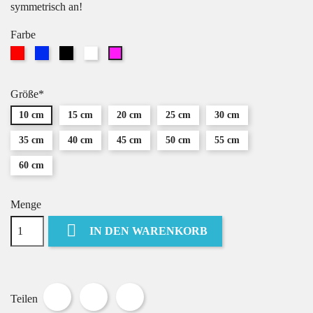
symmetrisch an!
Farbe
Rot
Blau
Schwarz
Weiß
Pink
Größe*
10 cm
15 cm
20 cm
25 cm
30 cm
35 cm
40 cm
45 cm
50 cm
55 cm
60 cm
Menge

IN DEN WARENKORB
Teilen
Tweet
Pinterest
Teilen