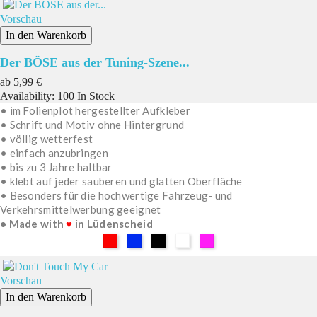
Vorschau
In den Warenkorb
Der BÖSE aus der Tuning-Szene...
Preis
ab
5,99 €
Availability:
100 In Stock
• im Folienplot hergestellter Aufkleber
• Schrift und Motiv ohne Hintergrund
• völlig wetterfest
• einfach anzubringen
• bis zu 3 Jahre haltbar
• klebt auf jeder sauberen und glatten Oberfläche
• Besonders für die hochwertige Fahrzeug- und
Verkehrsmittelwerbung geeignet
• Made with
♥
in Lüdenscheid
Rot
Blau
Schwarz
Weiß
Pink
Vorschau
In den Warenkorb