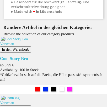
• Besonders für die hochwertige Fahrzeug- und
Verkehrsmittelwerbung geeignet
• Made with
♥
in Lüdenscheid
8 andere Artikel in der gleichen Kategorie:
Browse the collection of our category products.
Vorschau
In den Warenkorb
Cool Story Bro
Preis
ab
3,99 €
Availability:
100 In Stock
*Größe bezieht sich auf die Breite, die Höhe passt sich symmetrisch
an!
Rot
Blau
Schwarz
Weiß
Pink
Vorschau