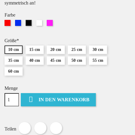
symmetrisch an!
Farbe
Rot
Blau
Weiß
Pink
Schwarz
Größe*
10 cm
15 cm
20 cm
25 cm
30 cm
35 cm
40 cm
45 cm
50 cm
55 cm
60 cm
Menge

IN DEN WARENKORB
Teilen
Tweet
Pinterest
Teilen