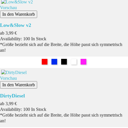
Vorschau
In den Warenkorb
Low&Slow v2
Preis
ab
3,99 €
Availability:
100 In Stock
*Größe bezieht sich auf die Breite, die Höhe passt sich symmetrisch
an!
Rot
Blau
Schwarz
Weiß
Pink
Vorschau
In den Warenkorb
DirtyDiesel
Preis
ab
3,99 €
Availability:
100 In Stock
*Größe bezieht sich auf die Breite, die Höhe passt sich symmetrisch
an!