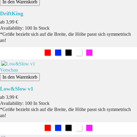
In den Warenkorb
DriftKing
Preis
ab
3,99 €
Availability:
100 In Stock
*Größe bezieht sich auf die Breite, die Höhe passt sich symmetrisch
an!
Rot
Blau
Schwarz
Weiß
Pink
Vorschau
In den Warenkorb
Low&Slow v1
Preis
ab
3,99 €
Availability:
100 In Stock
*Größe bezieht sich auf die Breite, die Höhe passt sich symmetrisch
an!
Rot
Blau
Schwarz
Weiß
Pink