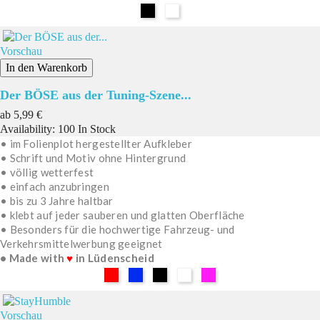
Schwarz
Weiß
Vorschau
In den Warenkorb
Der BÖSE aus der Tuning-Szene...
Preis
ab
5,99 €
Availability:
100 In Stock
• im Folienplot hergestellter Aufkleber
• Schrift und Motiv ohne Hintergrund
• völlig wetterfest
• einfach anzubringen
• bis zu 3 Jahre haltbar
• klebt auf jeder sauberen und glatten Oberfläche
• Besonders für die hochwertige Fahrzeug- und
Verkehrsmittelwerbung geeignet
• Made with
♥
in Lüdenscheid
Rot
Blau
Schwarz
Weiß
Pink
Vorschau