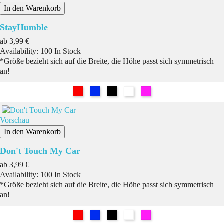
In den Warenkorb
StayHumble
Preis
ab
3,99 €
Availability:
100 In Stock
*Größe bezieht sich auf die Breite, die Höhe passt sich symmetrisch
an!
Rot
Blau
Schwarz
Weiß
Pink
Vorschau
In den Warenkorb
Don't Touch My Car
Preis
ab
3,99 €
Availability:
100 In Stock
*Größe bezieht sich auf die Breite, die Höhe passt sich symmetrisch
an!
Rot
Blau
Schwarz
Weiß
Pink