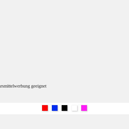
hrsmittelwerbung geeignet
Rot
Blau
Schwarz
Weiß
Pink