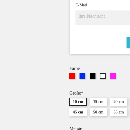
E-Mail
Farbe
Rot
Blau
Schwarz
Pink
Weiß
Größe*
10 cm
15 cm
20 cm
45 cm
50 cm
55 cm
Menge