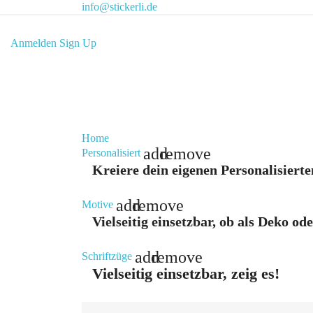
info@stickerli.de
Anmelden
Sign Up
Home
add
remove
Personalisiert
Kreiere dein eigenen Personalisierte
add
remove
Motive
Vielseitig einsetzbar, ob als Deko od
add
remove
Schriftzüge
Vielseitig einsetzbar, zeig es!