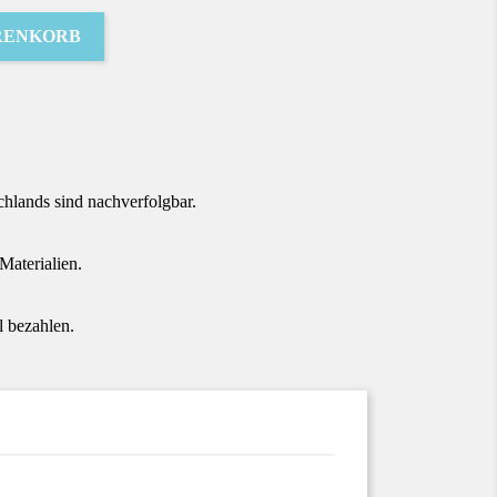
RENKORB
terest
hlands sind nachverfolgbar.
aterialien.
 bezahlen.