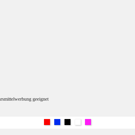
hrsmittelwerbung geeignet
Rot
Blau
Schwarz
Weiß
Pink