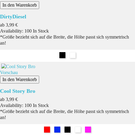
In den Warenkorb
DirtyDiesel
Preis
ab
3,99 €
Availability:
100 In Stock
*Größe bezieht sich auf die Breite, die Höhe passt sich symmetrisch
an!
Schwarz
Weiß
Vorschau
In den Warenkorb
Cool Story Bro
Preis
ab
3,99 €
Availability:
100 In Stock
*Größe bezieht sich auf die Breite, die Höhe passt sich symmetrisch
an!
Rot
Blau
Schwarz
Weiß
Pink