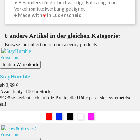
• Besonders für die hochwertige Fahrzeug- und
Verkehrsmittelwerbung geeignet
• Made with
♥
in Lüdenscheid
8 andere Artikel in der gleichen Kategorie:
Browse the collection of our category products.
Vorschau
In den Warenkorb
StayHumble
Preis
ab
3,99 €
Availability:
100 In Stock
*Größe bezieht sich auf die Breite, die Höhe passt sich symmetrisch
an!
Rot
Blau
Schwarz
Weiß
Pink
Vorschau