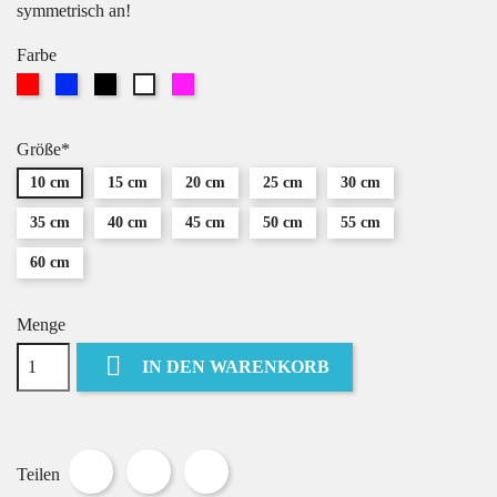
symmetrisch an!
Farbe
Rot
Blau
Schwarz
Pink
Weiß
Größe*
10 cm
15 cm
20 cm
25 cm
30 cm
35 cm
40 cm
45 cm
50 cm
55 cm
60 cm
Menge

IN DEN WARENKORB
Teilen
Tweet
Pinterest
Teilen