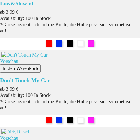
Low&Slow v1
Preis
ab
3,99 €
Availability:
100 In Stock
*Größe bezieht sich auf die Breite, die Höhe passt sich symmetrisch
an!
Rot
Blau
Schwarz
Weiß
Pink
Vorschau
In den Warenkorb
Don't Touch My Car
Preis
ab
3,99 €
Availability:
100 In Stock
*Größe bezieht sich auf die Breite, die Höhe passt sich symmetrisch
an!
Rot
Blau
Schwarz
Weiß
Pink
Vorschau