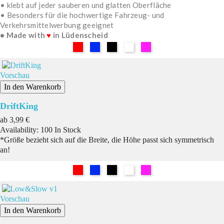
• klebt auf jeder sauberen und glatten Oberfläche
• Besonders für die hochwertige Fahrzeug- und
Verkehrsmittelwerbung geeignet
• Made with
♥
in Lüdenscheid
Rot
Blau
Schwarz
Weiß
Pink
Vorschau
In den Warenkorb
DriftKing
Preis
ab
3,99 €
Availability:
100 In Stock
*Größe bezieht sich auf die Breite, die Höhe passt sich symmetrisch
an!
Rot
Blau
Schwarz
Weiß
Pink
Vorschau
In den Warenkorb