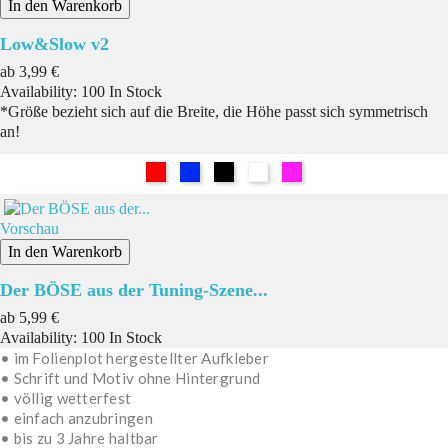
In den Warenkorb
Low&Slow v2
Preis
ab
3,99 €
Availability:
100 In Stock
*Größe bezieht sich auf die Breite, die Höhe passt sich symmetrisch
an!
Rot
Blau
Schwarz
Weiß
Pink
Vorschau
In den Warenkorb
Der BÖSE aus der Tuning-Szene...
Preis
ab
5,99 €
Availability:
100 In Stock
• im Folienplot hergestellter Aufkleber
• Schrift und Motiv ohne Hintergrund
• völlig wetterfest
• einfach anzubringen
• bis zu 3 Jahre haltbar