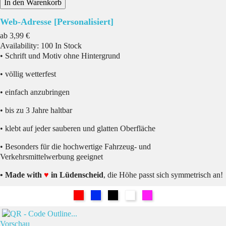
In den Warenkorb
Web-Adresse [Personalisiert]
Preis
ab
3,99 €
Availability:
100 In Stock
• Schrift und Motiv ohne Hintergrund
• völlig wetterfest
• einfach anzubringen
• bis zu 3 Jahre haltbar
• klebt auf jeder sauberen und glatten Oberfläche
• Besonders für die hochwertige Fahrzeug- und
Verkehrsmittelwerbung geeignet
• Made with
♥
in Lüdenscheid
, die Höhe passt sich symmetrisch an!
Rot
Blau
Schwarz
Weiß
Pink
Vorschau