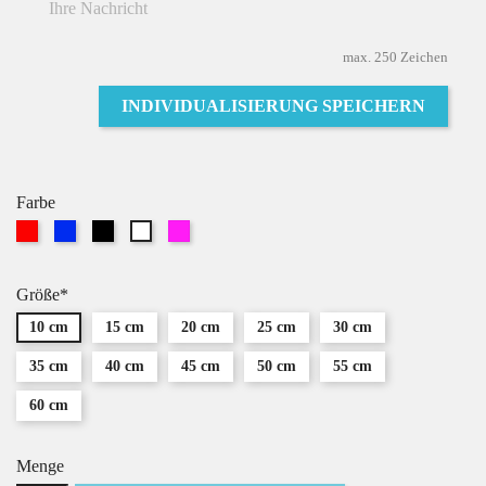
max. 250 Zeichen
INDIVIDUALISIERUNG SPEICHERN
Farbe
Rot
Blau
Schwarz
Pink
Weiß
Größe*
10 cm
15 cm
20 cm
25 cm
30 cm
35 cm
40 cm
45 cm
50 cm
55 cm
60 cm
Menge