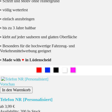
• Schrift und Motiv ohne Hintergrund
• völlig wetterfest
• einfach anzubringen
• bis zu 3 Jahre haltbar
• klebt auf jeder sauberen und glatten Oberfläche
• Besonders für die hochwertige Fahrzeug- und
Verkehrsmittelwerbung geeignet
• Made with
♥
in Lüdenscheid
Rot
Blau
Schwarz
Weiß
Pink
Vorschau
In den Warenkorb
Telefon NR [Personalisiert]
Preis
ab
3,99 €
Availability:
200 In Stock