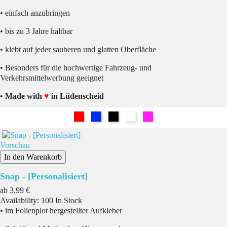
• einfach anzubringen
• bis zu 3 Jahre haltbar
• klebt auf jeder sauberen und glatten Oberfläche
• Besonders für die hochwertige Fahrzeug- und
Verkehrsmittelwerbung geeignet
• Made with
♥
in Lüdenscheid
Rot
Blau
Schwarz
Weiß
Pink
Vorschau
In den Warenkorb
Snap - [Personalisiert]
Preis
ab
3,99 €
Availability:
100 In Stock
• im Folienplot hergestellter Aufkleber