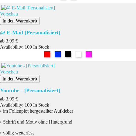
Vorschau
In den Warenkorb
@ E-Mail [Personalisiert]
Preis
ab
3,99 €
Availability:
100 In Stock
Rot
Blau
Schwarz
Weiß
Pink
Vorschau
In den Warenkorb
Youtube - [Personalisiert]
Preis
ab
3,99 €
Availability:
100 In Stock
• im Folienplot hergestellter Aufkleber
• Schrift und Motiv ohne Hintergrund
• völlig wetterfest