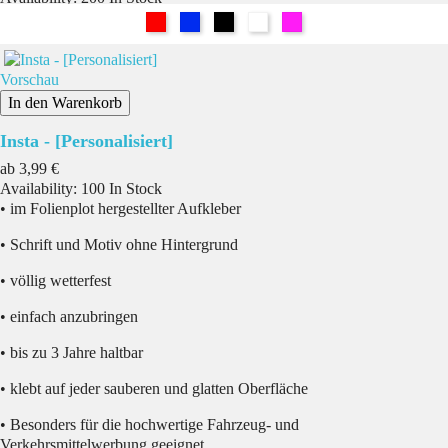
Rot
Blau
Schwarz
Weiß
Pink
Vorschau
In den Warenkorb
Insta - [Personalisiert]
Preis
ab
3,99 €
Availability:
100 In Stock
• im Folienplot hergestellter Aufkleber
• Schrift und Motiv ohne Hintergrund
• völlig wetterfest
• einfach anzubringen
• bis zu 3 Jahre haltbar
• klebt auf jeder sauberen und glatten Oberfläche
• Besonders für die hochwertige Fahrzeug- und
Verkehrsmittelwerbung geeignet