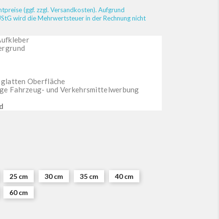
preise (ggf. zzgl. Versandkosten). Aufgrund
StG wird die Mehrwertsteuer in der Rechnung nicht
Aufkleber
tergrund
d glatten Oberfläche
ige Fahrzeug- und Verkehrsmittelwerbung
d
25 cm
30 cm
35 cm
40 cm
60 cm