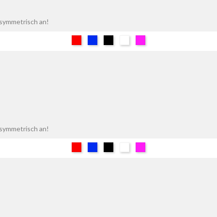
h symmetrisch an!
Rot
Blau
Schwarz
Weiß
Pink
h symmetrisch an!
Rot
Blau
Schwarz
Weiß
Pink