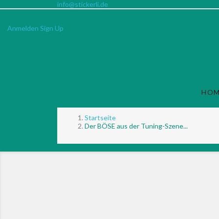
info@stickerli.de
Anmelden
Sign Up
HO
Startseite
Der BÖSE aus der Tuning-Szene...