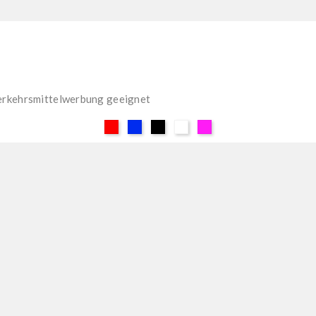
erkehrsmittelwerbung geeignet
Rot
Blau
Schwarz
Weiß
Pink