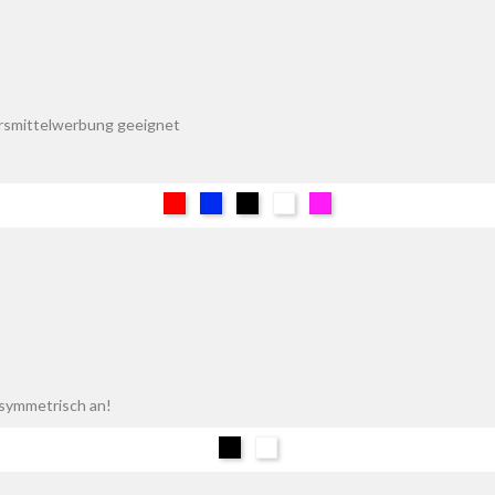
hrsmittelwerbung geeignet
Rot
Blau
Schwarz
Weiß
Pink
h symmetrisch an!
Schwarz
Weiß