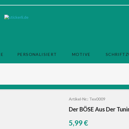
ME
PERSONALISIERT
MOTIVE
SCHRIFT
Artikel-Nr.:
Tex0009
Der BÖSE Aus Der Tunin
5,99 €