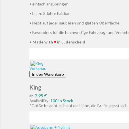
• einfach anzubringen
• bis zu 3 Jahre haltbar
• klebt auf jeder sauberen und glatten Oberfläche
• Besonders für die hochwertige Fahrzeug- und Verke
• Made with
♥
in Lüdenscheid
Vorschau
In den Warenkorb
King
Preis
3,99 €
ab
Availability:
100 In Stock
*Größe bezieht sich auf die Höhe, die Breite passt sic