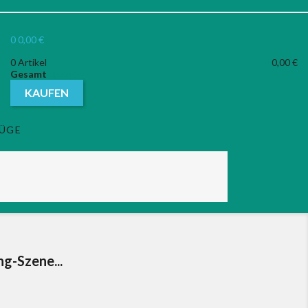
0
0,00 €
0 Artikel
0,00 €
Gesamt
0,00 €
KAUFEN
ZÜGE
g-Szene...