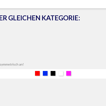
DER GLEICHEN KATEGORIE:
h symmetrisch an!
Rot
Blau
Schwarz
Weiß
Pink