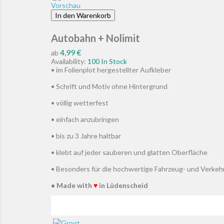
Vorschau
In den Warenkorb
Autobahn + Nolimit
Preis
4,99 €
ab
Availability:
100 In Stock
• im Folienplot hergestellter Aufkleber
• Schrift und Motiv ohne Hintergrund
• völlig wetterfest
• einfach anzubringen
• bis zu 3 Jahre haltbar
• klebt auf jeder sauberen und glatten Oberfläche
• Besonders für die hochwertige Fahrzeug- und Verke
• Made with
♥
in Lüdenscheid