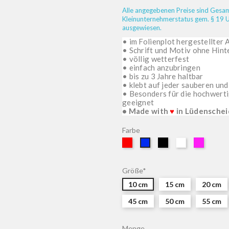
Alle angegebenen Preise sind Gesamt
Kleinunternehmerstatus gem. § 19 U
ausgewiesen.
• im Folienplot hergestellter 
• Schrift und Motiv ohne Hin
• völlig wetterfest
• einfach anzubringen
• bis zu 3 Jahre haltbar
• klebt auf jeder sauberen un
• Besonders für die hochwert
geeignet
• Made with
♥
in Lüdenschei
Farbe
Rot
Schwarz
Weiß
Pink
Blau
Größe*
10 cm
15 cm
20 cm
45 cm
50 cm
55 cm
Menge