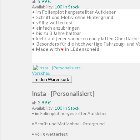
Preis
5,99 €
ab
Availability:
100 In Stock
• im Folienplot hergestellter Aufkleber
• Schrift und Motiv ohne Hintergrund
• völlig wetterfest
• einfach anzubringen
• bis zu 3 Jahre haltbar
• klebt auf jeder sauberen und glatten Oberfläche
• Besonders für die hochwertige Fahrzeug- und V
• Made with
♥
in Lüdenscheid
Vorschau
In den Warenkorb
Insta - [Personalisiert]
Preis
3,99 €
ab
Availability:
100 In Stock
• im Folienplot hergestellter Aufkleber
• Schrift und Motiv ohne Hintergrund
• völlig wetterfest