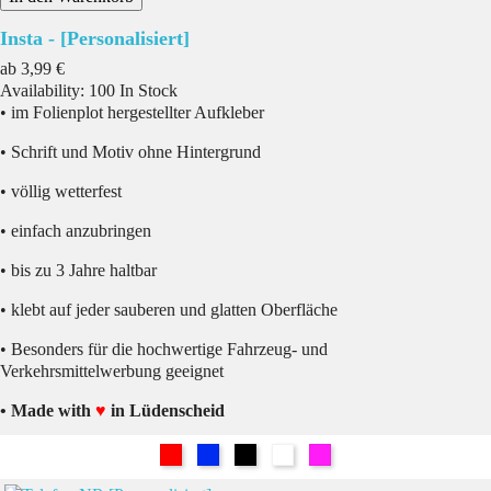
Insta - [Personalisiert]
Preis
ab
3,99 €
Availability:
100 In Stock
• im Folienplot hergestellter Aufkleber
• Schrift und Motiv ohne Hintergrund
• völlig wetterfest
• einfach anzubringen
• bis zu 3 Jahre haltbar
• klebt auf jeder sauberen und glatten Oberfläche
• Besonders für die hochwertige Fahrzeug- und
Verkehrsmittelwerbung geeignet
• Made with
♥
in Lüdenscheid
Rot
Blau
Schwarz
Weiß
Pink