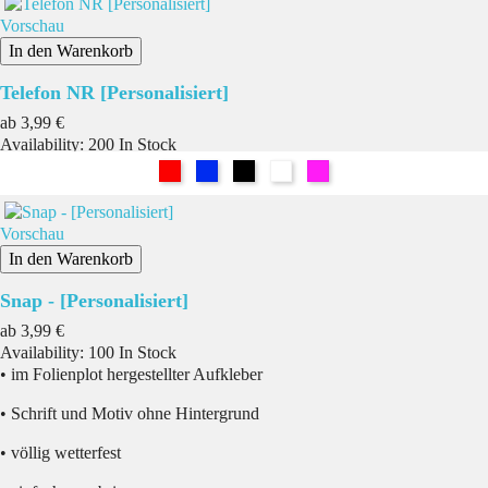
Vorschau
In den Warenkorb
Telefon NR [Personalisiert]
Preis
ab
3,99 €
Availability:
200 In Stock
Rot
Blau
Schwarz
Weiß
Pink
Vorschau
In den Warenkorb
Snap - [Personalisiert]
Preis
ab
3,99 €
Availability:
100 In Stock
• im Folienplot hergestellter Aufkleber
• Schrift und Motiv ohne Hintergrund
• völlig wetterfest