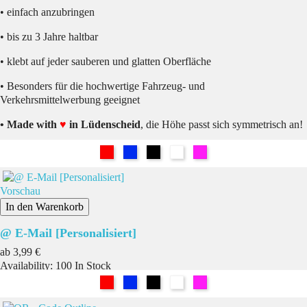
• einfach anzubringen
• bis zu 3 Jahre haltbar
• klebt auf jeder sauberen und glatten Oberfläche
• Besonders für die hochwertige Fahrzeug- und
Verkehrsmittelwerbung geeignet
• Made with
♥
in Lüdenscheid
, die Höhe passt sich symmetrisch an!
Rot
Blau
Schwarz
Weiß
Pink
Vorschau
In den Warenkorb
@ E-Mail [Personalisiert]
Preis
ab
3,99 €
Availability:
100 In Stock
Rot
Blau
Schwarz
Weiß
Pink