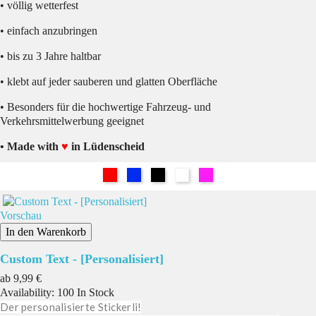
• völlig wetterfest
• einfach anzubringen
• bis zu 3 Jahre haltbar
• klebt auf jeder sauberen und glatten Oberfläche
• Besonders für die hochwertige Fahrzeug- und
Verkehrsmittelwerbung geeignet
• Made with
♥
in Lüdenscheid
Rot
Blau
Schwarz
Weiß
Pink
Vorschau
In den Warenkorb
Custom Text - [Personalisiert]
Preis
ab
9,99 €
Availability:
100 In Stock
Der personalisierte Stickerli!