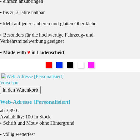
• einfach anzubringen
• bis zu 3 Jahre haltbar
• klebt auf jeder sauberen und glatten Oberfläche
• Besonders für die hochwertige Fahrzeug- und
Verkehrsmittelwerbung geeignet
• Made with
♥
in Lüdenscheid
Rot
Blau
Schwarz
Weiß
Pink
Vorschau
In den Warenkorb
Web-Adresse [Personalisiert]
Preis
ab
3,99 €
Availability:
100 In Stock
• Schrift und Motiv ohne Hintergrund
• völlig wetterfest