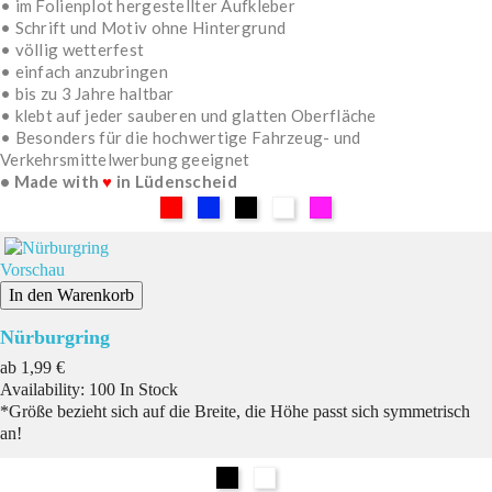
• im Folienplot hergestellter Aufkleber
• Schrift und Motiv ohne Hintergrund
• völlig wetterfest
• einfach anzubringen
• bis zu 3 Jahre haltbar
• klebt auf jeder sauberen und glatten Oberfläche
• Besonders für die hochwertige Fahrzeug- und
Verkehrsmittelwerbung geeignet
• Made with
♥
in Lüdenscheid
Rot
Blau
Schwarz
Weiß
Pink
Vorschau
In den Warenkorb
Nürburgring
Preis
ab
1,99 €
Availability:
100 In Stock
*Größe bezieht sich auf die Breite, die Höhe passt sich symmetrisch
an!
Schwarz
Weiß