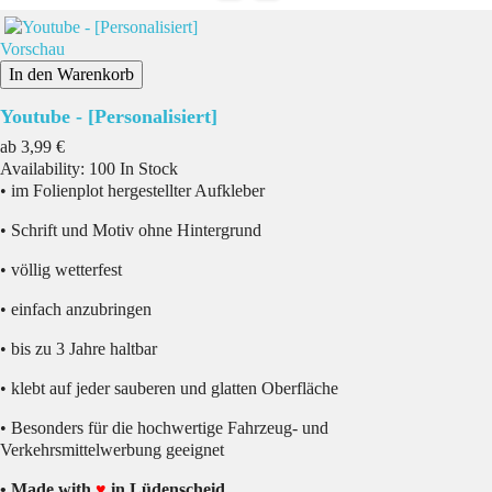
Vorschau
In den Warenkorb
Youtube - [Personalisiert]
Preis
ab
3,99 €
Availability:
100 In Stock
• im Folienplot hergestellter Aufkleber
• Schrift und Motiv ohne Hintergrund
• völlig wetterfest
• einfach anzubringen
• bis zu 3 Jahre haltbar
• klebt auf jeder sauberen und glatten Oberfläche
• Besonders für die hochwertige Fahrzeug- und
Verkehrsmittelwerbung geeignet
• Made with
♥
in Lüdenscheid