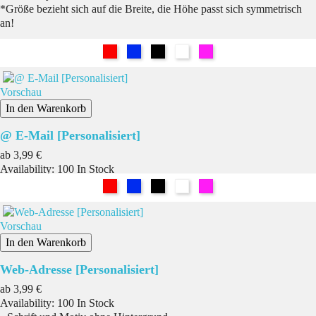
*Größe bezieht sich auf die Breite, die Höhe passt sich symmetrisch
an!
Rot
Blau
Schwarz
Weiß
Pink
Vorschau
In den Warenkorb
@ E-Mail [Personalisiert]
Preis
ab
3,99 €
Availability:
100 In Stock
Rot
Blau
Schwarz
Weiß
Pink
Vorschau
In den Warenkorb
Web-Adresse [Personalisiert]
Preis
ab
3,99 €
Availability:
100 In Stock