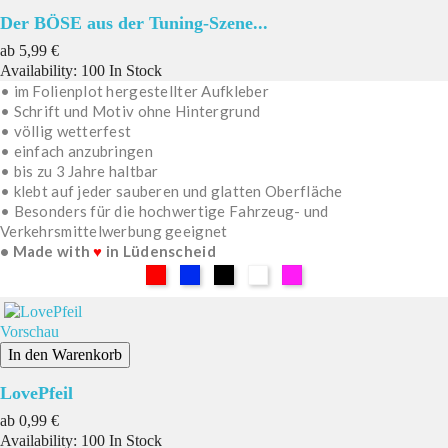
Der BÖSE aus der Tuning-Szene...
Preis
ab
5,99 €
Availability:
100 In Stock
• im Folienplot hergestellter Aufkleber
• Schrift und Motiv ohne Hintergrund
• völlig wetterfest
• einfach anzubringen
• bis zu 3 Jahre haltbar
• klebt auf jeder sauberen und glatten Oberfläche
• Besonders für die hochwertige Fahrzeug- und
Verkehrsmittelwerbung geeignet
• Made with
♥
in Lüdenscheid
Rot
Blau
Schwarz
Weiß
Pink
Vorschau
In den Warenkorb
LovePfeil
Preis
ab
0,99 €
Availability:
100 In Stock