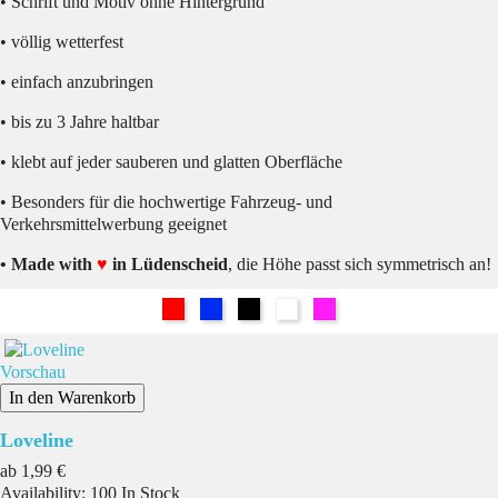
• Schrift und Motiv ohne Hintergrund
• völlig wetterfest
• einfach anzubringen
• bis zu 3 Jahre haltbar
• klebt auf jeder sauberen und glatten Oberfläche
• Besonders für die hochwertige Fahrzeug- und
Verkehrsmittelwerbung geeignet
• Made with
♥
in Lüdenscheid
, die Höhe passt sich symmetrisch an!
Rot
Blau
Schwarz
Weiß
Pink
Vorschau
In den Warenkorb
Loveline
Preis
ab
1,99 €
Availability:
100 In Stock