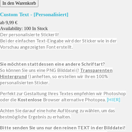
In den Warenkorb
Custom Text - [Personalisiert]
Preis
ab
9,99 €
Availability:
100 In Stock
Der personalisierte Stickerli!
Bei der einfachen Text-Eingabe wird der Sticker wie in der
Vorschau angezeigten Font erstellt.
Sie möchten stattdessen eine andere Schriftart?
So können Sie uns eine PNG Bilddatei (!
Transparenten
Hintergrund
!) anheften, so erstellen wir Ihren 100%
personalisierten Sticker.
Perfekt zur Gestaltung Ihres Textes empfehlen wir Photoshop
oder die
Kostenlose
Browser alternative Photopea.
[HIER]
Achten Sie darauf eine hohe Auflösung zu wählen, um das
bestmögliche Ergebnis zu erhalten.
Bitte senden Sie uns nur den reinen TEXT in der Bilddatei!