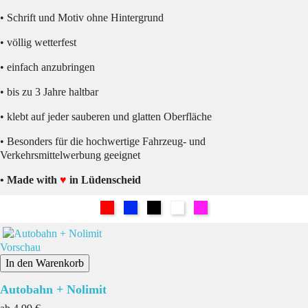
• Schrift und Motiv ohne Hintergrund
• völlig wetterfest
• einfach anzubringen
• bis zu 3 Jahre haltbar
• klebt auf jeder sauberen und glatten Oberfläche
• Besonders für die hochwertige Fahrzeug- und
Verkehrsmittelwerbung geeignet
• Made with
♥
in Lüdenscheid
Rot
Blau
Schwarz
Weiß
Pink
Vorschau
In den Warenkorb
Autobahn + Nolimit
Preis