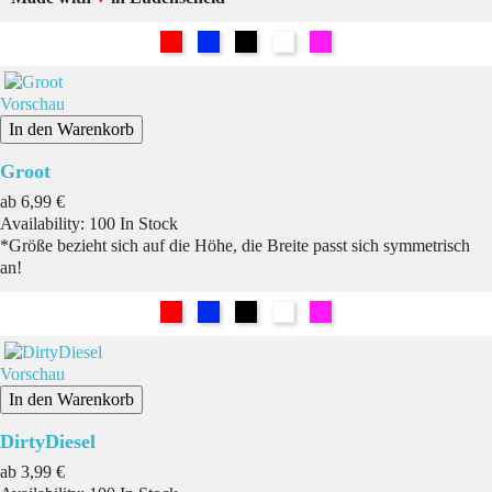
Rot
Blau
Schwarz
Weiß
Pink
Vorschau
In den Warenkorb
Groot
Preis
ab
6,99 €
Availability:
100 In Stock
*Größe bezieht sich auf die Höhe, die Breite passt sich symmetrisch
an!
Rot
Blau
Schwarz
Weiß
Pink
Vorschau
In den Warenkorb
DirtyDiesel
Preis
ab
3,99 €