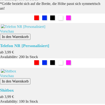
*Größe bezieht sich auf die Breite, die Höhe passt sich symmetrisch
an!
Rot
Blau
Schwarz
Weiß
Pink
Vorschau
In den Warenkorb
Telefon NR [Personalisiert]
Preis
ab
3,99 €
Availability:
200 In Stock
Rot
Blau
Schwarz
Weiß
Pink
Vorschau
In den Warenkorb
Shitbox
Preis
ab
3,99 €
Availability:
100 In Stock