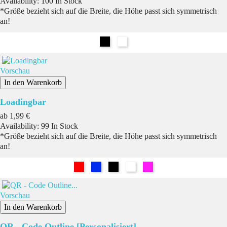
Availability:
100 In Stock
*Größe bezieht sich auf die Breite, die Höhe passt sich symmetrisch
an!
Schwarz
Weiß
Vorschau
In den Warenkorb
Loadingbar
Preis
ab
1,99 €
Availability:
99 In Stock
*Größe bezieht sich auf die Breite, die Höhe passt sich symmetrisch
an!
Rot
Blau
Schwarz
Weiß
Pink
Vorschau
In den Warenkorb
QR - Code Outline [Personalisiert]