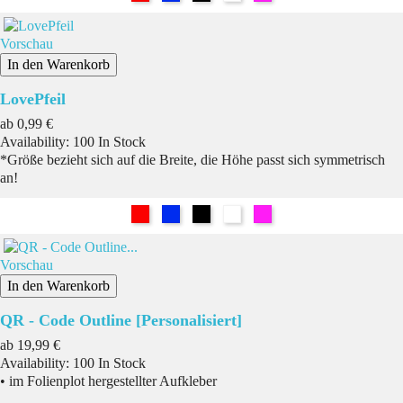
Vorschau
In den Warenkorb
LovePfeil
Preis
ab
0,99 €
Availability:
100 In Stock
*Größe bezieht sich auf die Breite, die Höhe passt sich symmetrisch
an!
Rot
Blau
Schwarz
Weiß
Pink
Vorschau
In den Warenkorb
QR - Code Outline [Personalisiert]
Preis
ab
19,99 €
Availability:
100 In Stock
• im Folienplot hergestellter Aufkleber