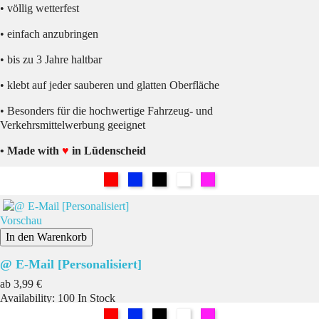
• völlig wetterfest
• einfach anzubringen
• bis zu 3 Jahre haltbar
• klebt auf jeder sauberen und glatten Oberfläche
• Besonders für die hochwertige Fahrzeug- und
Verkehrsmittelwerbung geeignet
• Made with
♥
in Lüdenscheid
Rot
Blau
Schwarz
Weiß
Pink
Vorschau
In den Warenkorb
@ E-Mail [Personalisiert]
Preis
ab
3,99 €
Availability:
100 In Stock
Rot
Blau
Schwarz
Weiß
Pink