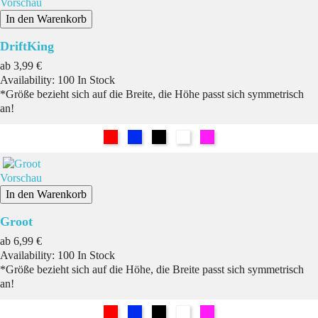
Vorschau
In den Warenkorb
DriftKing
Preis
ab
3,99 €
Availability:
100 In Stock
*Größe bezieht sich auf die Breite, die Höhe passt sich symmetrisch
an!
Rot
Blau
Schwarz
Weiß
Pink
Vorschau
In den Warenkorb
Groot
Preis
ab
6,99 €
Availability:
100 In Stock
*Größe bezieht sich auf die Höhe, die Breite passt sich symmetrisch
an!
Rot
Blau
Schwarz
Weiß
Pink