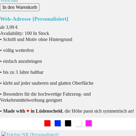
Vorschau
In den Warenkorb
Web-Adresse [Personalisiert]
Preis
ab
3,99 €
Availability:
100 In Stock
• Schrift und Motiv ohne Hintergrund
• völlig wetterfest
• einfach anzubringen
• bis zu 3 Jahre haltbar
• klebt auf jeder sauberen und glatten Oberfläche
• Besonders für die hochwertige Fahrzeug- und
Verkehrsmittelwerbung geeignet
• Made with
♥
in Lüdenscheid
, die Höhe passt sich symmetrisch an!
Rot
Blau
Schwarz
Weiß
Pink