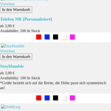
Vorschau
In den Warenkorb
Telefon NR [Personalisiert]
Preis
ab
3,99 €
Availability:
200 In Stock
Rot
Blau
Schwarz
Weiß
Pink
Vorschau
In den Warenkorb
StayHumble
Preis
ab
3,99 €
Availability:
100 In Stock
*Größe bezieht sich auf die Breite, die Höhe passt sich symmetrisch
an!
Rot
Blau
Schwarz
Weiß
Pink