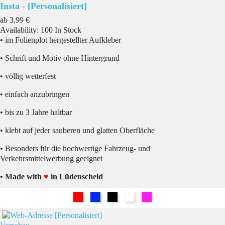
Insta - [Personalisiert]
Preis
ab
3,99 €
Availability:
100 In Stock
• im Folienplot hergestellter Aufkleber
• Schrift und Motiv ohne Hintergrund
• völlig wetterfest
• einfach anzubringen
• bis zu 3 Jahre haltbar
• klebt auf jeder sauberen und glatten Oberfläche
• Besonders für die hochwertige Fahrzeug- und
Verkehrsmittelwerbung geeignet
• Made with
♥
in Lüdenscheid
Rot
Blau
Schwarz
Weiß
Pink