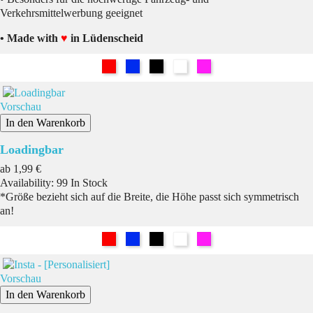
Verkehrsmittelwerbung geeignet
• Made with
♥
in Lüdenscheid
Rot
Blau
Schwarz
Weiß
Pink
Vorschau
In den Warenkorb
Loadingbar
Preis
ab
1,99 €
Availability:
99 In Stock
*Größe bezieht sich auf die Breite, die Höhe passt sich symmetrisch
an!
Rot
Blau
Schwarz
Weiß
Pink
Vorschau
In den Warenkorb