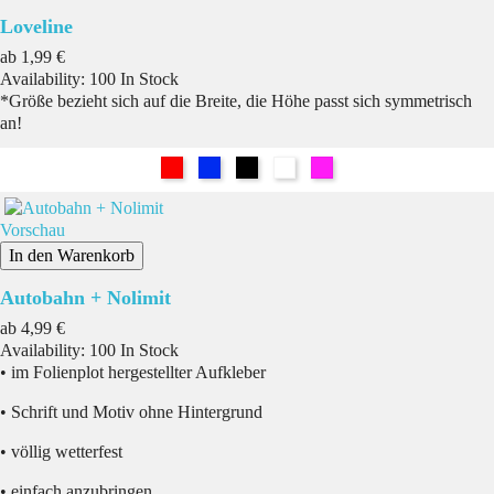
Loveline
Preis
ab
1,99 €
Availability:
100 In Stock
*Größe bezieht sich auf die Breite, die Höhe passt sich symmetrisch
an!
Rot
Blau
Schwarz
Weiß
Pink
Vorschau
In den Warenkorb
Autobahn + Nolimit
Preis
ab
4,99 €
Availability:
100 In Stock
• im Folienplot hergestellter Aufkleber
• Schrift und Motiv ohne Hintergrund
• völlig wetterfest
• einfach anzubringen