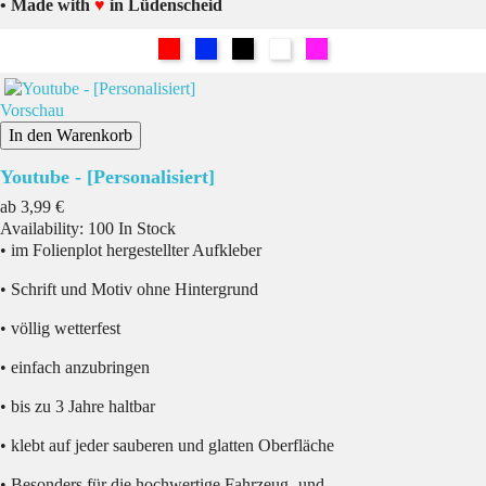
• Made with
♥
in Lüdenscheid
Rot
Blau
Schwarz
Weiß
Pink
Vorschau
In den Warenkorb
Youtube - [Personalisiert]
Preis
ab
3,99 €
Availability:
100 In Stock
• im Folienplot hergestellter Aufkleber
• Schrift und Motiv ohne Hintergrund
• völlig wetterfest
• einfach anzubringen
• bis zu 3 Jahre haltbar
• klebt auf jeder sauberen und glatten Oberfläche
• Besonders für die hochwertige Fahrzeug- und