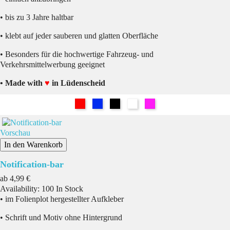
• bis zu 3 Jahre haltbar
• klebt auf jeder sauberen und glatten Oberfläche
• Besonders für die hochwertige Fahrzeug- und
Verkehrsmittelwerbung geeignet
• Made with
♥
in Lüdenscheid
Rot
Blau
Schwarz
Weiß
Pink
Vorschau
In den Warenkorb
Notification-bar
Preis
ab
4,99 €
Availability:
100 In Stock
• im Folienplot hergestellter Aufkleber
• Schrift und Motiv ohne Hintergrund