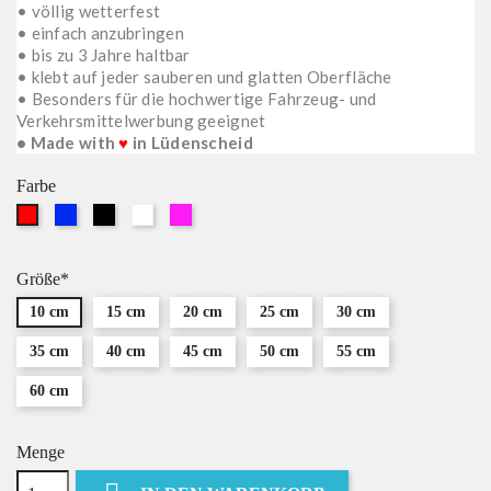
• völlig wetterfest
• einfach anzubringen
• bis zu 3 Jahre haltbar
• klebt auf jeder sauberen und glatten Oberfläche
• Besonders für die hochwertige Fahrzeug- und
Verkehrsmittelwerbung geeignet
• Made with
♥
in Lüdenscheid
Farbe
Blau
Schwarz
Weiß
Pink
Rot
Größe*
10 cm
15 cm
20 cm
25 cm
30 cm
35 cm
40 cm
45 cm
50 cm
55 cm
60 cm
Menge