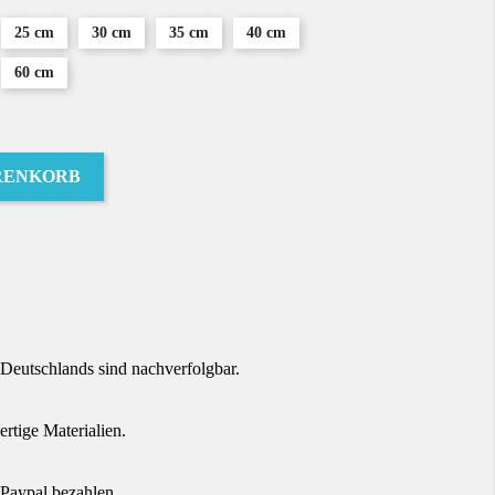
25 cm
30 cm
35 cm
40 cm
60 cm
RENKORB
terest
Deutschlands sind nachverfolgbar.
tige Materialien.
Paypal bezahlen.