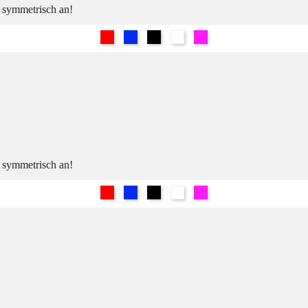
h symmetrisch an!
Rot
Blau
Schwarz
Weiß
Pink
h symmetrisch an!
Rot
Blau
Schwarz
Weiß
Pink