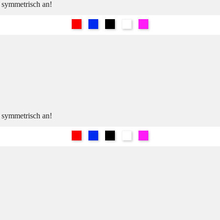
h symmetrisch an!
Rot
Blau
Schwarz
Weiß
Pink
h symmetrisch an!
Rot
Blau
Schwarz
Weiß
Pink