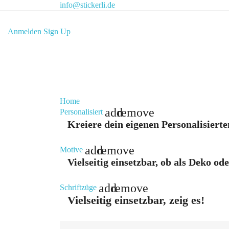
info@stickerli.de
Anmelden
Sign Up
Home
add
remove
Personalisiert
Kreiere dein eigenen Personalisierte
add
remove
Motive
Vielseitig einsetzbar, ob als Deko od
add
remove
Schriftzüge
Vielseitig einsetzbar, zeig es!