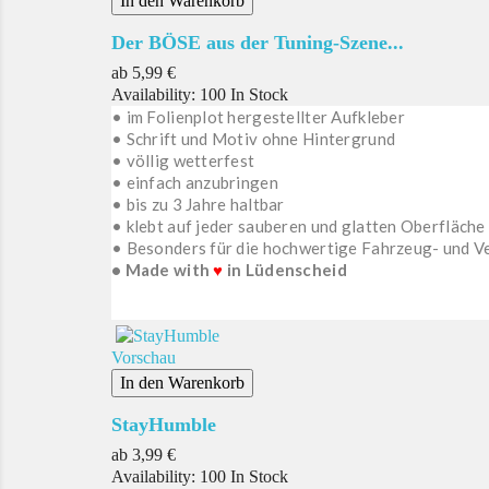
In den Warenkorb
Der BÖSE aus der Tuning-Szene...
Preis
ab
5,99 €
Availability:
100 In Stock
• im Folienplot hergestellter Aufkleber
• Schrift und Motiv ohne Hintergrund
• völlig wetterfest
• einfach anzubringen
• bis zu 3 Jahre haltbar
• klebt auf jeder sauberen und glatten Oberfläche
• Besonders für die hochwertige Fahrzeug- und V
• Made with
♥
in Lüdenscheid
Vorschau
In den Warenkorb
StayHumble
Preis
ab
3,99 €
Availability:
100 In Stock