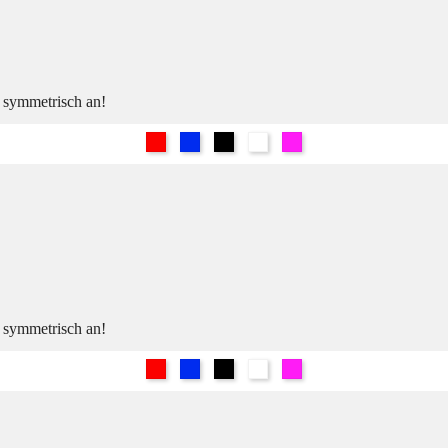
h symmetrisch an!
Rot
Blau
Schwarz
Weiß
Pink
h symmetrisch an!
Rot
Blau
Schwarz
Weiß
Pink