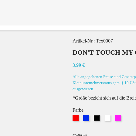
Artikel-Nr.:
Tex0007
DON'T TOUCH MY
3,99 €
Alle angegebenen Preise sind Gesamtpr
Kleinunternehmerstatus gem. § 19 USt
ausgewiesen.
*Größe bezieht sich auf die Brei
Farbe
Rot
Blau
Weiß
Pink
Schwarz
Größe*