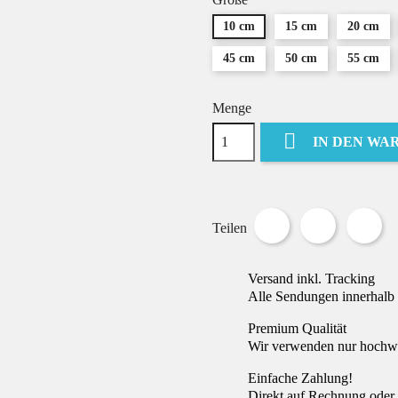
10 cm
15 cm
20 cm
45 cm
50 cm
55 cm
Menge

IN DEN WA
Teilen
Tweet
Pin
Teilen
Versand inkl. Tracking
Alle Sendungen innerhalb 
Premium Qualität
Wir verwenden nur hochwer
Einfache Zahlung!
Direkt auf Rechnung oder 