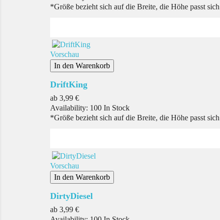
*Größe bezieht sich auf die Breite, die Höhe passt sic
Vorschau
In den Warenkorb
DriftKing
Preis
ab
3,99 €
Availability:
100 In Stock
*Größe bezieht sich auf die Breite, die Höhe passt sic
Vorschau
In den Warenkorb
DirtyDiesel
Preis
ab
3,99 €
Availability:
100 In Stock