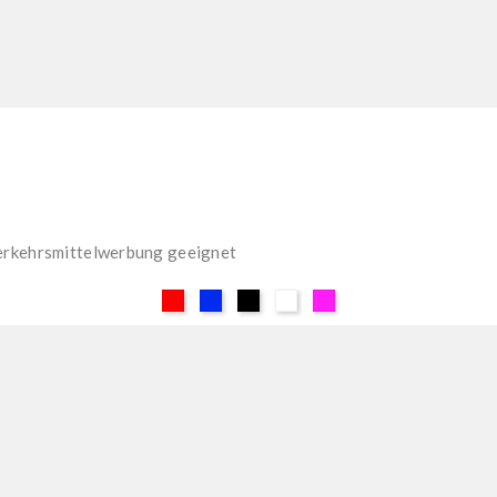
erkehrsmittelwerbung geeignet
Rot
Blau
Schwarz
Weiß
Pink