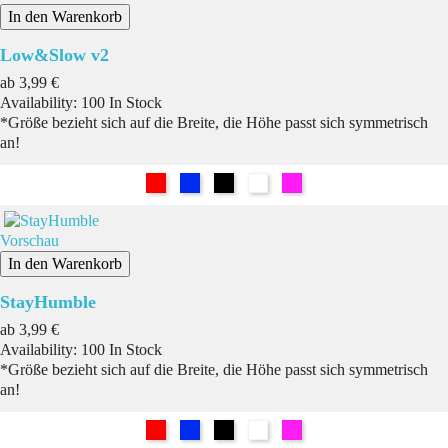
In den Warenkorb
Low&Slow v2
Preis
ab
3,99 €
Availability:
100 In Stock
*Größe bezieht sich auf die Breite, die Höhe passt sich symmetrisch
an!
Rot
Blau
Schwarz
Weiß
Pink
Vorschau
In den Warenkorb
StayHumble
Preis
ab
3,99 €
Availability:
100 In Stock
*Größe bezieht sich auf die Breite, die Höhe passt sich symmetrisch
an!
Rot
Blau
Schwarz
Weiß
Pink