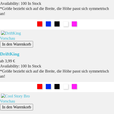
Availability:
100 In Stock
*Größe bezieht sich auf die Breite, die Höhe passt sich symmetrisch
an!
Rot
Blau
Schwarz
Weiß
Pink
Vorschau
In den Warenkorb
DriftKing
Preis
ab
3,99 €
Availability:
100 In Stock
*Größe bezieht sich auf die Breite, die Höhe passt sich symmetrisch
an!
Rot
Blau
Schwarz
Weiß
Pink
Vorschau
In den Warenkorb