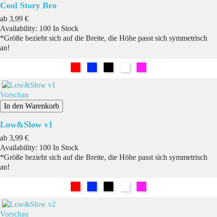
Cool Story Bro
Preis
ab
3,99 €
Availability:
100 In Stock
*Größe bezieht sich auf die Breite, die Höhe passt sich symmetrisch
an!
Rot
Blau
Schwarz
Weiß
Pink
Vorschau
In den Warenkorb
Low&Slow v1
Preis
ab
3,99 €
Availability:
100 In Stock
*Größe bezieht sich auf die Breite, die Höhe passt sich symmetrisch
an!
Rot
Blau
Schwarz
Weiß
Pink
Vorschau