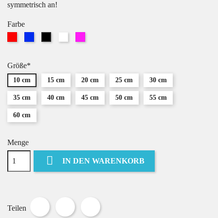
symmetrisch an!
Farbe
Rot
Blau
Weiß
Pink
Schwarz
Größe*
10 cm
15 cm
20 cm
25 cm
30 cm
35 cm
40 cm
45 cm
50 cm
55 cm
60 cm
Menge

IN DEN WARENKORB
Teilen
Tweet
Pinterest
Teilen