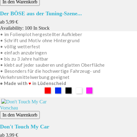
In den Warenkorb
Der BÖSE aus der Tuning-Szene...
Preis
ab
5,99 €
Availability:
100 In Stock
• im Folienplot hergestellter Aufkleber
• Schrift und Motiv ohne Hintergrund
• völlig wetterfest
• einfach anzubringen
• bis zu 3 Jahre haltbar
• klebt auf jeder sauberen und glatten Oberfläche
• Besonders für die hochwertige Fahrzeug- und
Verkehrsmittelwerbung geeignet
• Made with
♥
in Lüdenscheid
Rot
Blau
Schwarz
Weiß
Pink
Vorschau
In den Warenkorb
Don't Touch My Car
Preis
ab
3,99 €