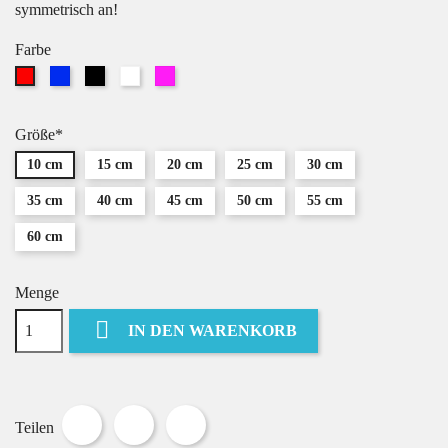
symmetrisch an!
Farbe
Blau
Schwarz
Weiß
Pink
Rot
Größe*
10 cm
15 cm
20 cm
25 cm
30 cm
35 cm
40 cm
45 cm
50 cm
55 cm
60 cm
Menge

IN DEN WARENKORB
Teilen
Tweet
Pinterest
Teilen