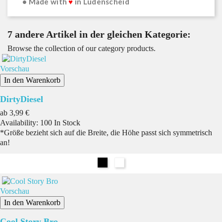
• Made with
♥
in Lüdenscheid
7 andere Artikel in der gleichen Kategorie:
Browse the collection of our category products.
Vorschau
In den Warenkorb
DirtyDiesel
Preis
ab
3,99 €
Availability:
100 In Stock
*Größe bezieht sich auf die Breite, die Höhe passt sich symmetrisch
an!
Schwarz
Weiß
Vorschau
In den Warenkorb
Cool Story Bro