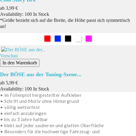
Preis
ab
3,99 €
Availability:
100 In Stock
*Größe bezieht sich auf die Breite, die Höhe passt sich symmetrisch
an!
Rot
Blau
Schwarz
Weiß
Pink
Vorschau
In den Warenkorb
Der BÖSE aus der Tuning-Szene...
Preis
ab
5,99 €
Availability:
100 In Stock
• im Folienplot hergestellter Aufkleber
• Schrift und Motiv ohne Hintergrund
• völlig wetterfest
• einfach anzubringen
• bis zu 3 Jahre haltbar
• klebt auf jeder sauberen und glatten Oberfläche
• Besonders für die hochwertige Fahrzeug- und