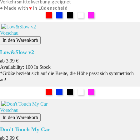
Verkehrsmittelwerbung geeignet
• Made with
♥
in Lüdenscheid
Rot
Blau
Schwarz
Weiß
Pink
Vorschau
In den Warenkorb
Low&Slow v2
Preis
ab
3,99 €
Availability:
100 In Stock
*Größe bezieht sich auf die Breite, die Höhe passt sich symmetrisch
an!
Rot
Blau
Schwarz
Weiß
Pink
Vorschau
In den Warenkorb
Don't Touch My Car
Preis
ab
3,99 €