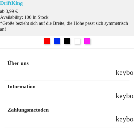
DriftKing
Preis
ab
3,99 €
Availability:
100 In Stock
*Größe bezieht sich auf die Breite, die Höhe passt sich symmetrisch
an!
Rot
Blau
Schwarz
Weiß
Pink
Über uns
keybo
Information
keybo
Zahlungsmetoden
keybo