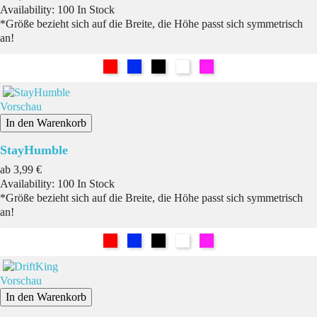
Availability:
100 In Stock
*Größe bezieht sich auf die Breite, die Höhe passt sich symmetrisch
an!
Rot
Blau
Schwarz
Weiß
Pink
Vorschau
In den Warenkorb
StayHumble
Preis
ab
3,99 €
Availability:
100 In Stock
*Größe bezieht sich auf die Breite, die Höhe passt sich symmetrisch
an!
Rot
Blau
Schwarz
Weiß
Pink
Vorschau
In den Warenkorb