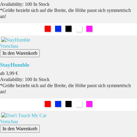
Availability:
100 In Stock
*Größe bezieht sich auf die Breite, die Höhe passt sich symmetrisch
an!
Rot
Blau
Schwarz
Weiß
Pink
Vorschau
In den Warenkorb
StayHumble
Preis
ab
3,99 €
Availability:
100 In Stock
*Größe bezieht sich auf die Breite, die Höhe passt sich symmetrisch
an!
Rot
Blau
Schwarz
Weiß
Pink
Vorschau
In den Warenkorb