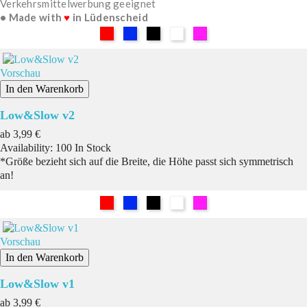
Verkehrsmittelwerbung geeignet
• Made with
♥
in Lüdenscheid
Rot
Blau
Schwarz
Weiß
Pink
Vorschau
In den Warenkorb
Low&Slow v2
Preis
ab
3,99 €
Availability:
100 In Stock
*Größe bezieht sich auf die Breite, die Höhe passt sich symmetrisch
an!
Rot
Blau
Schwarz
Weiß
Pink
Vorschau
In den Warenkorb
Low&Slow v1
Preis
ab
3,99 €