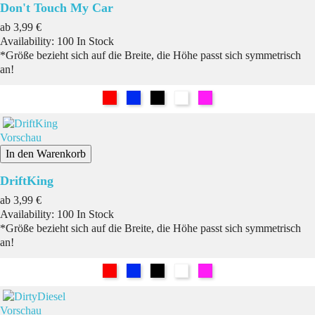
Don't Touch My Car
Preis
ab
3,99 €
Availability:
100 In Stock
*Größe bezieht sich auf die Breite, die Höhe passt sich symmetrisch
an!
Rot
Blau
Schwarz
Weiß
Pink
Vorschau
In den Warenkorb
DriftKing
Preis
ab
3,99 €
Availability:
100 In Stock
*Größe bezieht sich auf die Breite, die Höhe passt sich symmetrisch
an!
Rot
Blau
Schwarz
Weiß
Pink
Vorschau