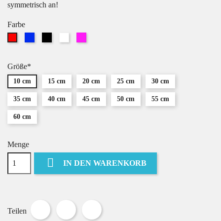
symmetrisch an!
Farbe
Blau
Schwarz
Weiß
Pink
Rot
Größe*
10 cm
15 cm
20 cm
25 cm
30 cm
35 cm
40 cm
45 cm
50 cm
55 cm
60 cm
Menge

IN DEN WARENKORB
Teilen
Tweet
Pinterest
Teilen