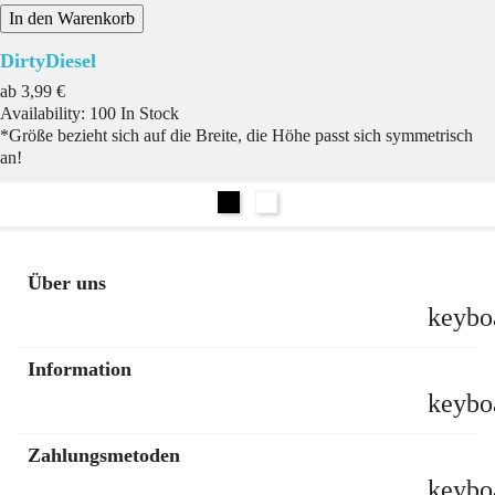
In den Warenkorb
DirtyDiesel
Preis
ab
3,99 €
Availability:
100 In Stock
*Größe bezieht sich auf die Breite, die Höhe passt sich symmetrisch
an!
Schwarz
Weiß
Über uns
keybo
Information
keybo
Zahlungsmetoden
keybo