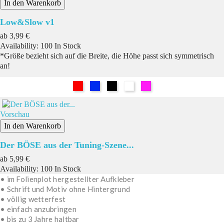
In den Warenkorb
Low&Slow v1
Preis
ab
3,99 €
Availability:
100 In Stock
*Größe bezieht sich auf die Breite, die Höhe passt sich symmetrisch
an!
Rot
Blau
Schwarz
Weiß
Pink
Vorschau
In den Warenkorb
Der BÖSE aus der Tuning-Szene...
Preis
ab
5,99 €
Availability:
100 In Stock
• im Folienplot hergestellter Aufkleber
• Schrift und Motiv ohne Hintergrund
• völlig wetterfest
• einfach anzubringen
• bis zu 3 Jahre haltbar