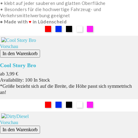
• klebt auf jeder sauberen und glatten Oberfläche
• Besonders für die hochwertige Fahrzeug- und
Verkehrsmittelwerbung geeignet
• Made with
♥
in Lüdenscheid
Rot
Blau
Schwarz
Weiß
Pink
Vorschau
In den Warenkorb
Cool Story Bro
Preis
ab
3,99 €
Availability:
100 In Stock
*Größe bezieht sich auf die Breite, die Höhe passt sich symmetrisch
an!
Rot
Blau
Schwarz
Weiß
Pink
Vorschau
In den Warenkorb