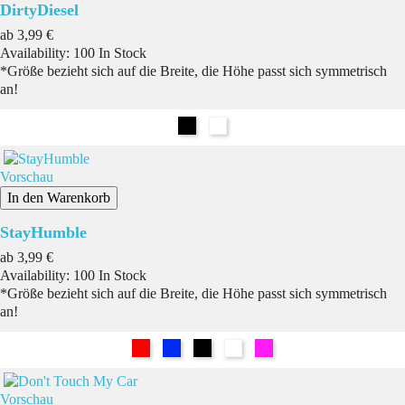
DirtyDiesel
Preis
ab
3,99 €
Availability:
100 In Stock
*Größe bezieht sich auf die Breite, die Höhe passt sich symmetrisch
an!
Schwarz
Weiß
Vorschau
In den Warenkorb
StayHumble
Preis
ab
3,99 €
Availability:
100 In Stock
*Größe bezieht sich auf die Breite, die Höhe passt sich symmetrisch
an!
Rot
Blau
Schwarz
Weiß
Pink
Vorschau