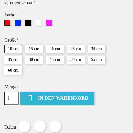
symmetrisch an!
Farbe
Blau
Schwarz
Weiß
Pink
Rot
Größe*
10 cm
15 cm
20 cm
25 cm
30 cm
35 cm
40 cm
45 cm
50 cm
55 cm
60 cm
Menge

IN DEN WARENKORB
Teilen
Tweet
Pinterest
Teilen