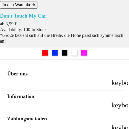
In den Warenkorb
Don't Touch My Car
Preis
ab
3,99 €
Availability:
100 In Stock
*Größe bezieht sich auf die Breite, die Höhe passt sich symmetrisch
an!
Rot
Blau
Schwarz
Weiß
Pink
Über uns
keybo
Information
keybo
Zahlungsmetoden
keybo