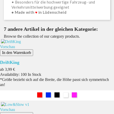
• Besonders für die hochwertige Fahrzeug- und
Verkehrsmittelwerbung geeignet
• Made with
♥
in Lüdenscheid
7 andere Artikel in der gleichen Kategorie:
Browse the collection of our category products.
Vorschau
In den Warenkorb
DriftKing
Preis
ab
3,99 €
Availability:
100 In Stock
*Größe bezieht sich auf die Breite, die Höhe passt sich symmetrisch
an!
Rot
Blau
Schwarz
Weiß
Pink
Vorschau