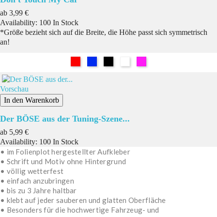
Preis
ab
3,99 €
Availability:
100 In Stock
*Größe bezieht sich auf die Breite, die Höhe passt sich symmetrisch
an!
Rot
Blau
Schwarz
Weiß
Pink
Vorschau
In den Warenkorb
Der BÖSE aus der Tuning-Szene...
Preis
ab
5,99 €
Availability:
100 In Stock
• im Folienplot hergestellter Aufkleber
• Schrift und Motiv ohne Hintergrund
• völlig wetterfest
• einfach anzubringen
• bis zu 3 Jahre haltbar
• klebt auf jeder sauberen und glatten Oberfläche
• Besonders für die hochwertige Fahrzeug- und