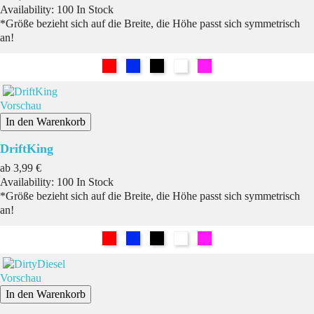
Availability:
100 In Stock
*Größe bezieht sich auf die Breite, die Höhe passt sich symmetrisch
an!
Rot
Blau
Schwarz
Weiß
Pink
Vorschau
In den Warenkorb
DriftKing
Preis
ab
3,99 €
Availability:
100 In Stock
*Größe bezieht sich auf die Breite, die Höhe passt sich symmetrisch
an!
Rot
Blau
Schwarz
Weiß
Pink
Vorschau
In den Warenkorb