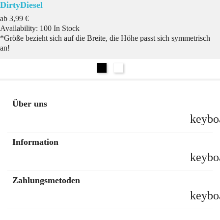
DirtyDiesel
Preis
ab
3,99 €
Availability:
100 In Stock
*Größe bezieht sich auf die Breite, die Höhe passt sich symmetrisch
an!
Schwarz
Weiß
Über uns
keybo
Information
keybo
Zahlungsmetoden
keybo