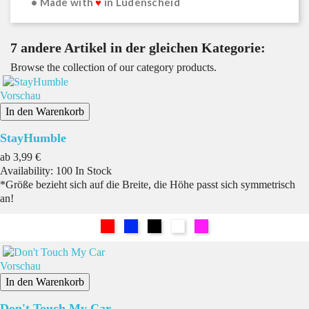
• Made with
♥
in Lüdenscheid
7 andere Artikel in der gleichen Kategorie:
Browse the collection of our category products.
Vorschau
In den Warenkorb
StayHumble
Preis
ab
3,99 €
Availability:
100 In Stock
*Größe bezieht sich auf die Breite, die Höhe passt sich symmetrisch
an!
Rot
Blau
Schwarz
Weiß
Pink
Vorschau
In den Warenkorb
Don't Touch My Car