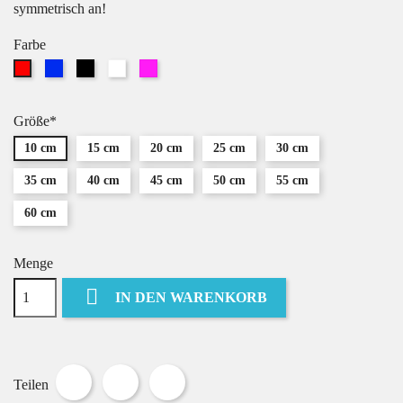
symmetrisch an!
Farbe
Blau
Schwarz
Weiß
Pink
Rot
Größe*
10 cm
15 cm
20 cm
25 cm
30 cm
35 cm
40 cm
45 cm
50 cm
55 cm
60 cm
Menge

IN DEN WARENKORB
Teilen
Tweet
Pinterest
Teilen