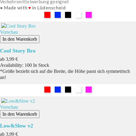
Verkehrsmittelwerbung geeignet
• Made with
♥
in Lüdenscheid
Rot
Blau
Schwarz
Weiß
Pink
Vorschau
In den Warenkorb
Cool Story Bro
Preis
ab
3,99 €
Availability:
100 In Stock
*Größe bezieht sich auf die Breite, die Höhe passt sich symmetrisch
an!
Rot
Blau
Schwarz
Weiß
Pink
Vorschau
In den Warenkorb
Low&Slow v2
Preis
ab
3,99 €