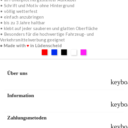
• Schrift und Motiv ohne Hintergrund
• völlig wetterfest
• einfach anzubringen
• bis zu 3 Jahre haltbar
• klebt auf jeder sauberen und glatten Oberfläche
• Besonders für die hochwertige Fahrzeug- und
Verkehrsmittelwerbung geeignet
• Made with
♥
in Lüdenscheid
Rot
Blau
Schwarz
Weiß
Pink
Über uns
keybo
Information
keybo
Zahlungsmetoden
keybo