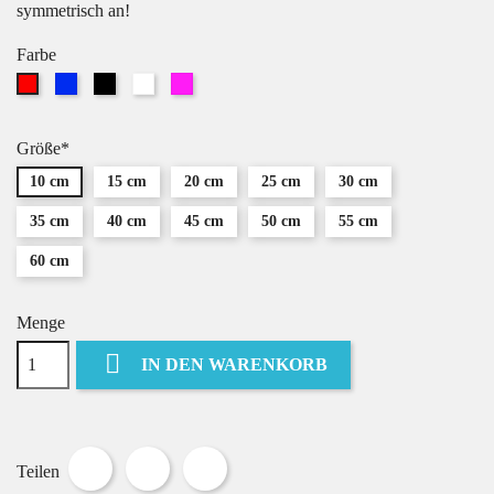
symmetrisch an!
Farbe
Blau
Schwarz
Weiß
Pink
Rot
Größe*
10 cm
15 cm
20 cm
25 cm
30 cm
35 cm
40 cm
45 cm
50 cm
55 cm
60 cm
Menge

IN DEN WARENKORB
Teilen
Tweet
Pinterest
Teilen