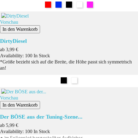
Rot
Blau
Schwarz
Weiß
Pink
Vorschau
In den Warenkorb
DirtyDiesel
Preis
ab
3,99 €
Availability:
100 In Stock
*Größe bezieht sich auf die Breite, die Höhe passt sich symmetrisch
an!
Schwarz
Weiß
Vorschau
In den Warenkorb
Der BÖSE aus der Tuning-Szene...
Preis
ab
5,99 €
Availability:
100 In Stock
• im Folienplot hergestellter Aufkleber