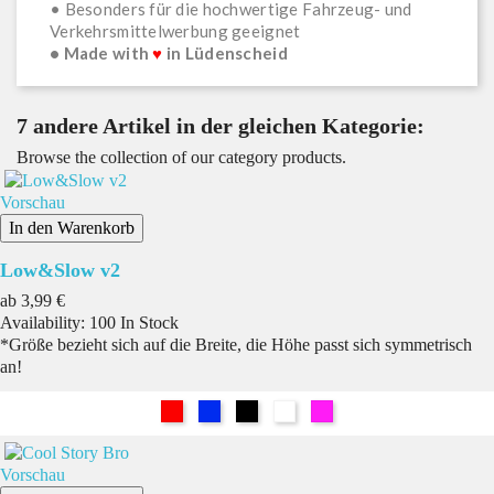
• Besonders für die hochwertige Fahrzeug- und
Verkehrsmittelwerbung geeignet
• Made with
♥
in Lüdenscheid
7 andere Artikel in der gleichen Kategorie:
Browse the collection of our category products.
Vorschau
In den Warenkorb
Low&Slow v2
Preis
ab
3,99 €
Availability:
100 In Stock
*Größe bezieht sich auf die Breite, die Höhe passt sich symmetrisch
an!
Rot
Blau
Schwarz
Weiß
Pink
Vorschau