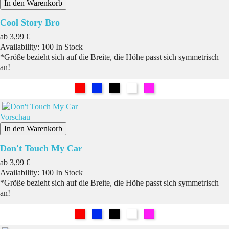
In den Warenkorb
Cool Story Bro
Preis
ab
3,99 €
Availability:
100 In Stock
*Größe bezieht sich auf die Breite, die Höhe passt sich symmetrisch
an!
Rot
Blau
Schwarz
Weiß
Pink
Vorschau
In den Warenkorb
Don't Touch My Car
Preis
ab
3,99 €
Availability:
100 In Stock
*Größe bezieht sich auf die Breite, die Höhe passt sich symmetrisch
an!
Rot
Blau
Schwarz
Weiß
Pink