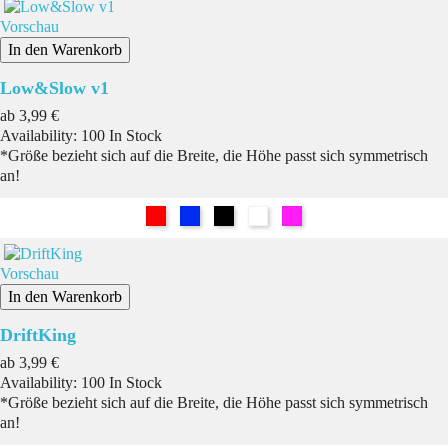
Vorschau
In den Warenkorb
Low&Slow v1
Preis
ab
3,99 €
Availability:
100 In Stock
*Größe bezieht sich auf die Breite, die Höhe passt sich symmetrisch
an!
Rot
Blau
Schwarz
Weiß
Pink
Vorschau
In den Warenkorb
DriftKing
Preis
ab
3,99 €
Availability:
100 In Stock
*Größe bezieht sich auf die Breite, die Höhe passt sich symmetrisch
an!