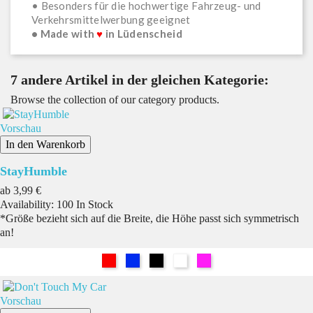
• Besonders für die hochwertige Fahrzeug- und
Verkehrsmittelwerbung geeignet
• Made with
♥
in Lüdenscheid
7 andere Artikel in der gleichen Kategorie:
Browse the collection of our category products.
Vorschau
In den Warenkorb
StayHumble
Preis
ab
3,99 €
Availability:
100 In Stock
*Größe bezieht sich auf die Breite, die Höhe passt sich symmetrisch
an!
Rot
Blau
Schwarz
Weiß
Pink
Vorschau