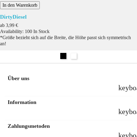
In den Warenkorb
DirtyDiesel
Preis
ab
3,99 €
Availability:
100 In Stock
*Größe bezieht sich auf die Breite, die Höhe passt sich symmetrisch
an!
Schwarz
Weiß
Über uns
keybo
Information
keybo
Zahlungsmetoden
keybo