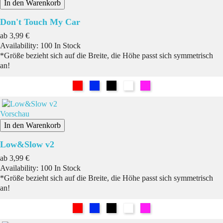
In den Warenkorb
Don't Touch My Car
Preis
ab
3,99 €
Availability:
100 In Stock
*Größe bezieht sich auf die Breite, die Höhe passt sich symmetrisch
an!
Rot
Blau
Schwarz
Weiß
Pink
Vorschau
In den Warenkorb
Low&Slow v2
Preis
ab
3,99 €
Availability:
100 In Stock
*Größe bezieht sich auf die Breite, die Höhe passt sich symmetrisch
an!
Rot
Blau
Schwarz
Weiß
Pink