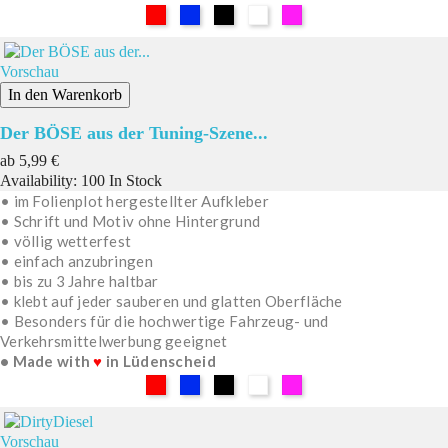
Rot
Blau
Schwarz
Weiß
Pink
Vorschau
In den Warenkorb
Der BÖSE aus der Tuning-Szene...
Preis
ab
5,99 €
Availability:
100 In Stock
• im Folienplot hergestellter Aufkleber
• Schrift und Motiv ohne Hintergrund
• völlig wetterfest
• einfach anzubringen
• bis zu 3 Jahre haltbar
• klebt auf jeder sauberen und glatten Oberfläche
• Besonders für die hochwertige Fahrzeug- und
Verkehrsmittelwerbung geeignet
• Made with
♥
in Lüdenscheid
Rot
Blau
Schwarz
Weiß
Pink
Vorschau