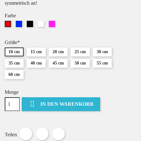
symmetrisch an!
Farbe
Blau
Schwarz
Weiß
Pink
Rot
Größe*
10 cm
15 cm
20 cm
25 cm
30 cm
35 cm
40 cm
45 cm
50 cm
55 cm
60 cm
Menge

IN DEN WARENKORB
Teilen
Tweet
Pinterest
Teilen