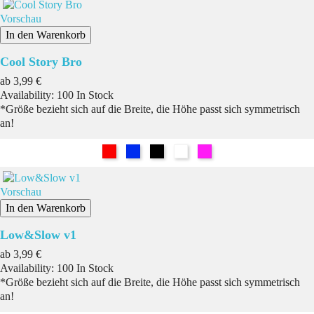
Vorschau
In den Warenkorb
Cool Story Bro
Preis
ab
3,99 €
Availability:
100 In Stock
*Größe bezieht sich auf die Breite, die Höhe passt sich symmetrisch
an!
Rot
Blau
Schwarz
Weiß
Pink
Vorschau
In den Warenkorb
Low&Slow v1
Preis
ab
3,99 €
Availability:
100 In Stock
*Größe bezieht sich auf die Breite, die Höhe passt sich symmetrisch
an!